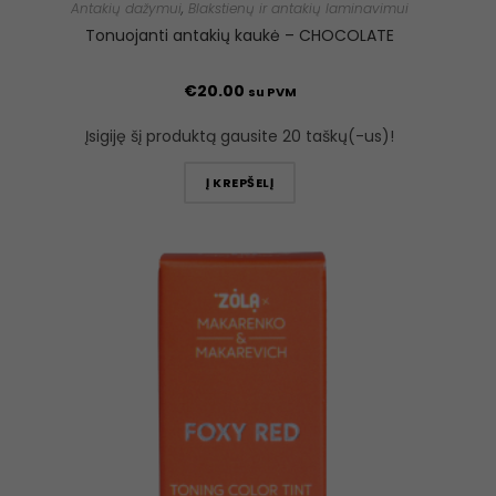
Antakių dažymui
,
Blakstienų ir antakių laminavimui
Tonuojanti antakių kaukė – CHOCOLATE
€
20.00
su PVM
Įsigiję šį produktą gausite 20 taškų(-us)!
Į KREPŠELĮ