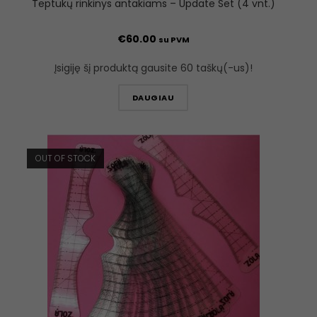
Teptukų rinkinys antakiams – Update Set (4 vnt.)
€
60.00
su PVM
Įsigiję šį produktą gausite 60 taškų(-us)!
DAUGIAU
OUT OF STOCK