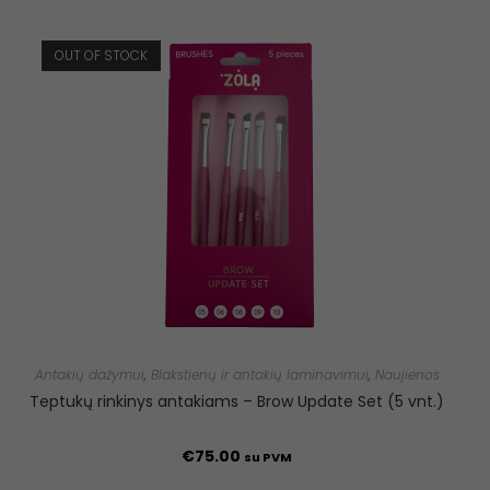
OUT OF STOCK
Antakių dažymui
,
Blakstienų ir antakių laminavimui
,
Naujienos
Teptukų rinkinys antakiams – Brow Update Set (5 vnt.)
€
75.00
su PVM