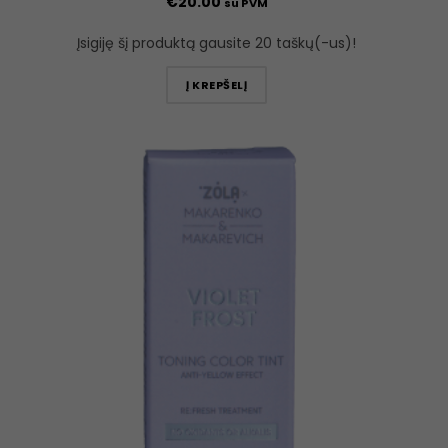
€
20.00
su PVM
Įsigiję šį produktą gausite 20 taškų(-us)!
Į KREPŠELĮ