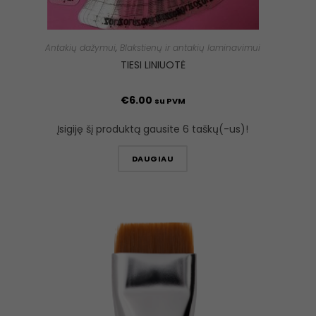
Antakių dažymui
,
Blakstienų ir antakių laminavimui
TIESI LINIUOTĖ
€
6.00
su PVM
Įsigiję šį produktą gausite 6 taškų(-us)!
DAUGIAU