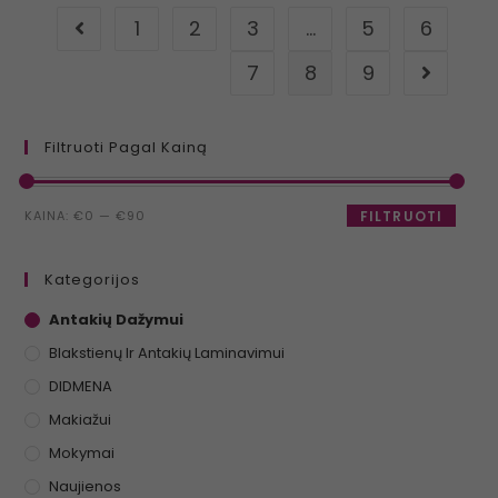
1
2
3
…
5
6
7
8
9
Filtruoti Pagal Kainą
KAINA:
€0
—
€90
FILTRUOTI
Kategorijos
Antakių Dažymui
Blakstienų Ir Antakių Laminavimui
DIDMENA
Makiažui
Mokymai
Naujienos