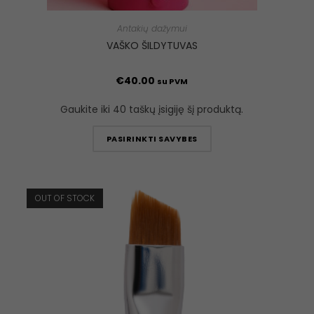
Antakių dažymui
VAŠKO ŠILDYTUVAS
€
40.00
su PVM
Gaukite iki 40 taškų įsigiję šį produktą.
PASIRINKTI SAVYBES
OUT OF STOCK