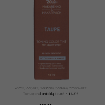
Antakių dažymui
,
Blakstienų ir antakių laminavimui
Tonuojanti antakių kaukė – TAUPE