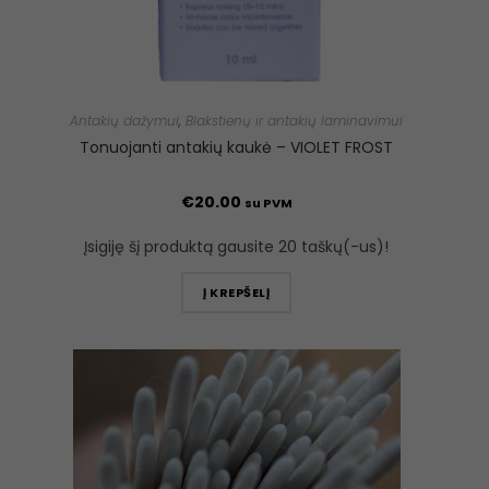
Antakių dažymui
,
Blakstienų ir antakių laminavimui
Tonuojanti antakių kaukė – VIOLET FROST
€
20.00
su PVM
Įsigiję šį produktą gausite 20 taškų(-us)!
Į KREPŠELĮ