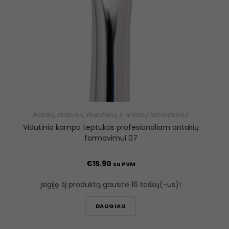
Antakių dažymui
,
Blakstienų ir antakių laminavimui
Vidutinio kampo teptukas profesionaliam antakių
formavimui 07
€
15.90
su PVM
Įsigiję šį produktą gausite 16 taškų(-us)!
DAUGIAU