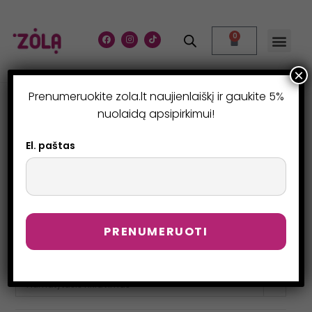
0
×
Prenumeruokite zola.lt naujienlaiškį ir gaukite 5%
ANTAKIŲ DAŽYMUI
nuolaidą apsipirkimui!
>
Produktai
>
Antakių dažymui
>
Page 8
El. paštas
Numatytasis rikiavimas