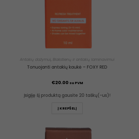
Antakių dažymui
,
Blakstienų ir antakių laminavimui
Tonuojanti antakių kaukė – FOXY RED
€
20.00
su PVM
Įsigiję šį produktą gausite 20 taškų(-us)!
Į KREPŠELĮ