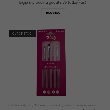
Įsigiję šį produktą gausite 75 taškų(-us)!
DAUGIAU
OUT OF STOCK
Antakių dažymui
,
Blakstienų ir antakių laminavimui
,
Naujienos