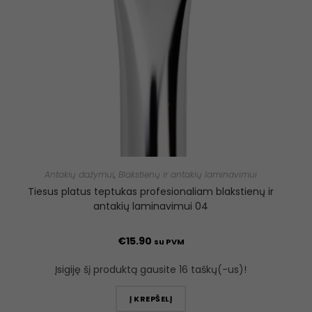
Antakių dažymui
,
Blakstienų ir antakių laminavimui
Tiesus platus teptukas profesionaliam blakstienų ir
antakių laminavimui 04
€
15.90
su PVM
Įsigiję šį produktą gausite 16 taškų(-us)!
Į KREPŠELĮ