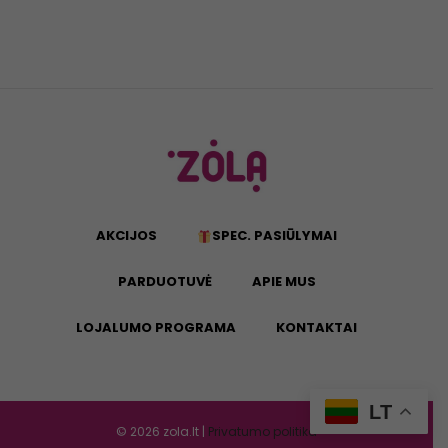
AKCIJOS
SPEC. PASIŪLYMAI
PARDUOTUVĖ
APIE MUS
LOJALUMO PROGRAMA
KONTAKTAI
LT
©
2026
zola.lt |
Privatumo politika