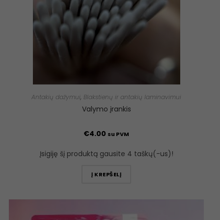
Antakių dažymui
,
Blakstienų ir antakių laminavimui
Valymo įrankis
€
4.00
su PVM
Įsigiję šį produktą gausite 4 taškų(-us)!
Į KREPŠELĮ