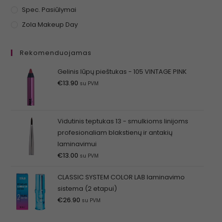
Spec. Pasiūlymai
Zola Makeup Day
Rekomenduojamas
Gelinis lūpų pieštukas - 105 VINTAGE PINK
€
13.90
su PVM
Vidutinis teptukas 13 - smulkioms linijoms
profesionaliam blakstienų ir antakių
laminavimui
€
13.00
su PVM
CLASSIC SYSTEM COLOR LAB laminavimo
sistema (2 etapui)
€
26.90
su PVM