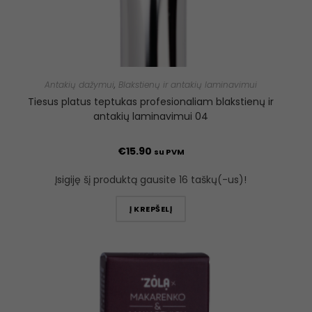
Antakių dažymui
,
Blakstienų ir antakių laminavimui
Tiesus platus teptukas profesionaliam blakstienų ir
antakių laminavimui 04
€
15.90
su PVM
Įsigiję šį produktą gausite 16 taškų(-us)!
Į KREPŠELĮ