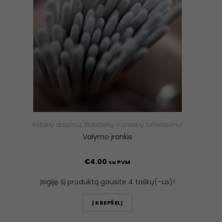
Antakių dažymui
,
Blakstienų ir antakių laminavimui
Valymo įrankis
€
4.00
su PVM
Įsigiję šį produktą gausite 4 taškų(-us)!
Į KREPŠELĮ