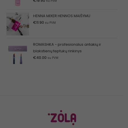
€
19.90
su PVM
HENNA MIXER HENNOS MAIŠYMU
€
11.90
su PVM
ROMASHKA - profesionalus antakių ir
blakstienų teptukų rinkinys
€
40.00
su PVM