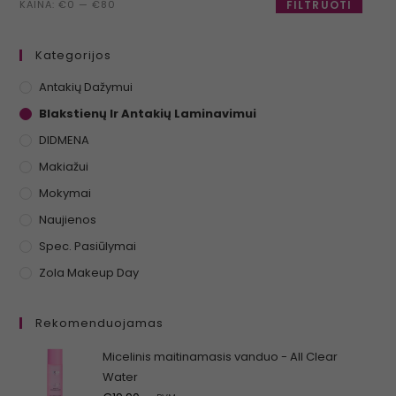
KAINA:
€0
—
€80
FILTRUOTI
Kategorijos
Antakių Dažymui
Blakstienų Ir Antakių Laminavimui
DIDMENA
Makiažui
Mokymai
Naujienos
Spec. Pasiūlymai
Zola Makeup Day
Rekomenduojamas
Micelinis maitinamasis vanduo - All Clear
Water