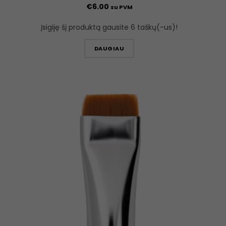
€
6.00
su PVM
Įsigiję šį produktą gausite 6 taškų(-us)!
DAUGIAU