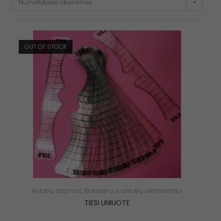
Numatytasis rikiavimas
OUT OF STOCK
Antakių dažymui
,
Blakstienų ir antakių laminavimui
TIESI LINIUOTĖ