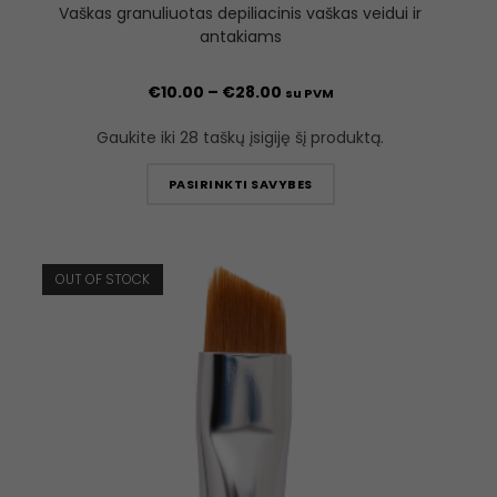
Vaškas granuliuotas depiliacinis vaškas veidui ir
antakiams
€
10.00
–
€
28.00
su PVM
Gaukite iki 28 taškų įsigiję šį produktą.
PASIRINKTI SAVYBES
OUT OF STOCK