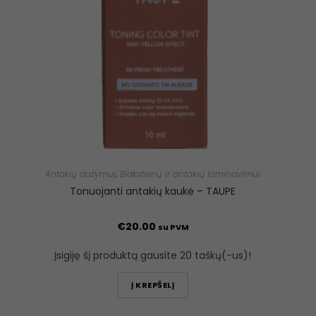
Antakių dažymui
,
Blakstienų ir antakių laminavimui
Tonuojanti antakių kaukė – TAUPE
€
20.00
su PVM
Įsigiję šį produktą gausite 20 taškų(-us)!
Į KREPŠELĮ