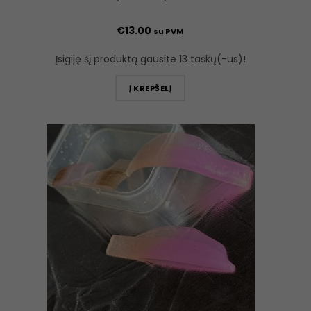
€
13.00
su PVM
Įsigiję šį produktą gausite 13 taškų(-us)!
Į KREPŠELĮ