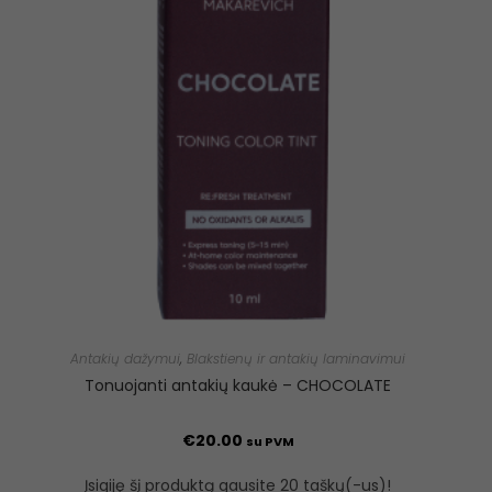
Antakių dažymui
,
Blakstienų ir antakių laminavimui
Tonuojanti antakių kaukė – CHOCOLATE
€
20.00
su PVM
Įsigiję šį produktą gausite 20 taškų(-us)!