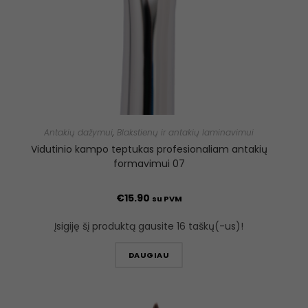
Antakių dažymui
,
Blakstienų ir antakių laminavimui
Vidutinio kampo teptukas profesionaliam antakių
formavimui 07
€
15.90
su PVM
Įsigiję šį produktą gausite 16 taškų(-us)!
DAUGIAU