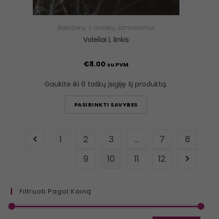
Blakstienų ir antakių laminavimui
Voleliai L linkis
€
8.00
su PVM
Gaukite iki 8 taškų įsigiję šį produktą.
PASIRINKTI SAVYBES
1
2
3
…
7
8
9
10
11
12
Filtruoti Pagal Kainą