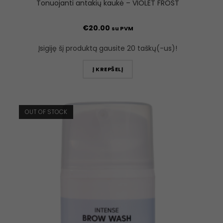
Tonuojanti antakių kaukė – VIOLET FROST
€
20.00
su PVM
Įsigiję šį produktą gausite 20 taškų(-us)!
Į KREPŠELĮ
OUT OF STOCK