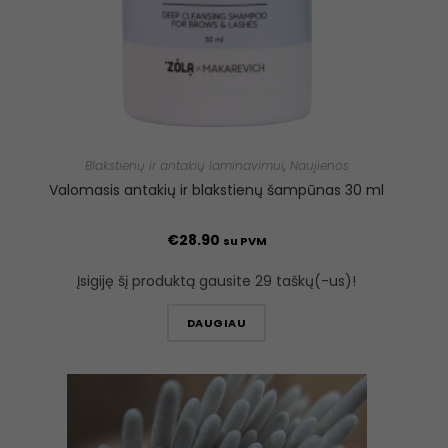
Blakstienų ir antakių laminavimui
,
Naujienos
Valomasis antakių ir blakstienų šampūnas 30 ml
€
28.90
su PVM
Įsigiję šį produktą gausite 29 taškų(-us)!
DAUGIAU