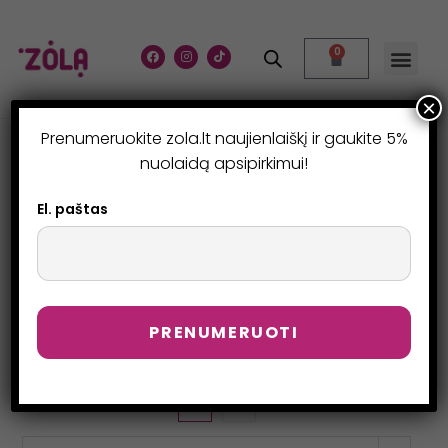
0
×
Prenumeruokite zola.lt naujienlaiškį ir gaukite 5%
BLAKSTIENŲ IR ANTAKIŲ
nuolaidą apsipirkimui!
LAMINAVIMUI
El. paštas
>
Produktai
>
Blakstienų ir antakių laminavimui
>
Page 10