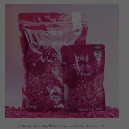
Antakių dažymui
,
Blakstienų ir antakių laminavimui