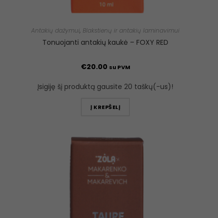
Antakių dažymui
,
Blakstienų ir antakių laminavimui
Tonuojanti antakių kaukė – FOXY RED
€
20.00
su PVM
Įsigiję šį produktą gausite 20 taškų(-us)!
Į KREPŠELĮ