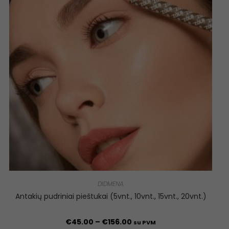
DIDMENA
Antakių pudriniai pieštukai (5vnt., 10vnt., 15vnt., 20vnt.)
€
45.00
–
€
156.00
su PVM