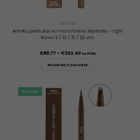
DIDMENA
Antakių pieštukas su monofoniniu šepetėliu – Light
Brown 5 / 10 / 15 / 20 vnt.
€
89.77
–
€
302.40
su PVM
PASIRINKTI SAVYBES
AKCIJA!