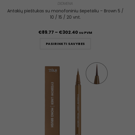
DIDMENA
Antakių pieštukas su monofoniniu šepetėliu – Brown 5 /
10 / 15 / 20 vnt.
€
89.77
–
€
302.40
su PVM
PASIRINKTI SAVYBES