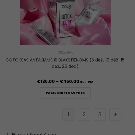
DIDMENA
BOTOKSAS ANTAKIAMS IR BLAKSTIENOMS (5 dėž., 10 dėž., 15
dėž., 20 dėž.)
€
135.00
–
€
450.00
su PVM
PASIRINKTI SAVYBES
1
2
3
Filtruoti Pagal Kainą