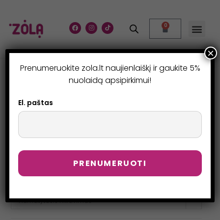
0
×
Prenumeruokite zola.lt naujienlaiškį ir gaukite 5%
DIDMENA
nuolaidą apsipirkimui!
>
Produktai
>
DIDMENA
El. paštas
Numatytasis rikiavimas