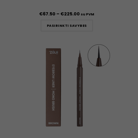
€
67.50
–
€
225.00
su PVM
PASIRINKTI SAVYBES