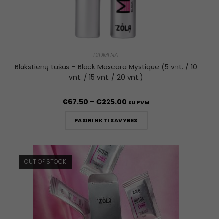
DIDMENA
Blakstienų tušas – Black Mascara Mystique (5 vnt. / 10
vnt. / 15 vnt. / 20 vnt.)
€
67.50
–
€
225.00
su PVM
PASIRINKTI SAVYBES
OUT OF STOCK