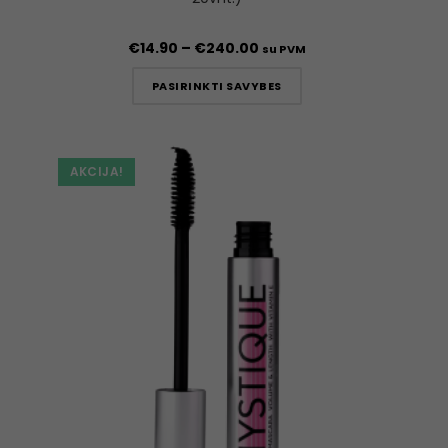
€
14.90
–
€
240.00
su PVM
PASIRINKTI SAVYBES
AKCIJA!