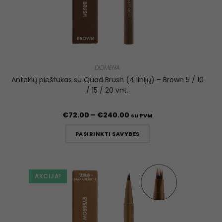
DIDMENA
Antakių pieštukas su Quad Brush (4 linijų) – Brown 5 / 10
/ 15 / 20 vnt.
€
72.00
–
€
240.00
su PVM
PASIRINKTI SAVYBES
AKCIJA!