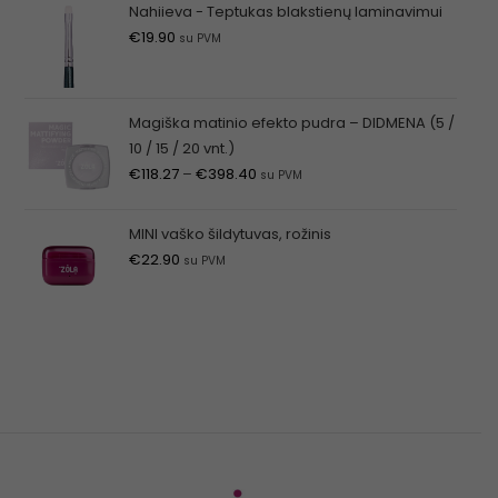
Nahiieva - Teptukas blakstienų laminavimui
€
19.90
su PVM
Magiška matinio efekto pudra – DIDMENA (5 /
10 / 15 / 20 vnt.)
€
118.27
–
€
398.40
su PVM
MINI vaško šildytuvas, rožinis
€
22.90
su PVM