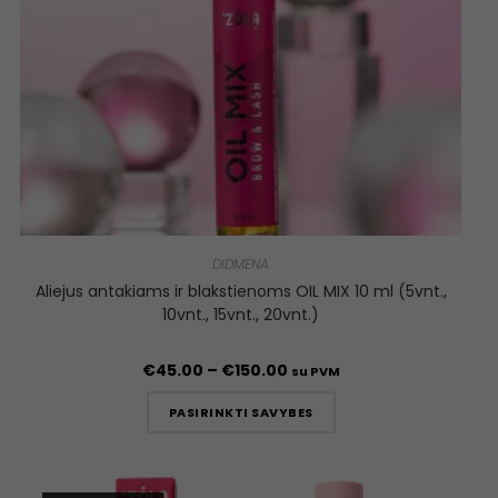
DIDMENA
Aliejus antakiams ir blakstienoms OIL MIX 10 ml (5vnt.,
10vnt., 15vnt., 20vnt.)
€
45.00
–
€
150.00
su PVM
PASIRINKTI SAVYBES