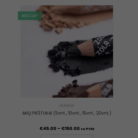
AKCIJA!
DIDMENA
AKIŲ PIEŠTUKAI (5vnt., 10vnt., 15vnt., 20vnt.)
€
45.00
–
€
150.00
su PVM