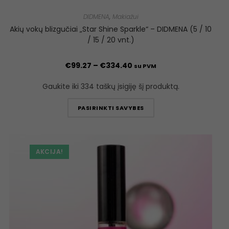
DIDMENA
,
Makiažui
Akių vokų blizgučiai „Star Shine Sparkle“ – DIDMENA (5 / 10
/ 15 / 20 vnt.)
€
99.27
–
€
334.40
su PVM
Gaukite iki 334 taškų įsigiję šį produktą.
PASIRINKTI SAVYBES
AKCIJA!