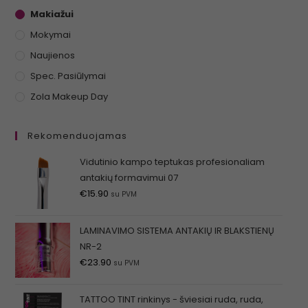
Makiažui
Mokymai
Naujienos
Spec. Pasiūlymai
Zola Makeup Day
Rekomenduojamas
Vidutinio kampo teptukas profesionaliam
antakių formavimui 07
€
15.90
su PVM
LAMINAVIMO SISTEMA ANTAKIŲ IR BLAKSTIENŲ
NR-2
€
23.90
su PVM
TATTOO TINT rinkinys - šviesiai ruda, ruda,