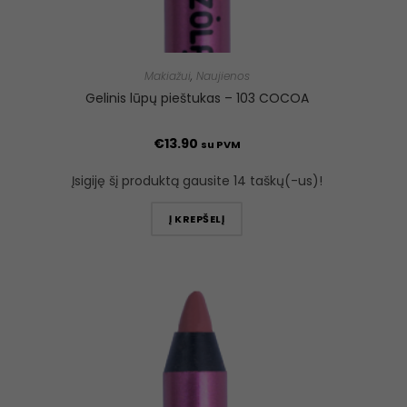
Makiažui
,
Naujienos
Gelinis lūpų pieštukas – 103 COCOA
€
13.90
su PVM
Įsigiję šį produktą gausite 14 taškų(-us)!
Į KREPŠELĮ