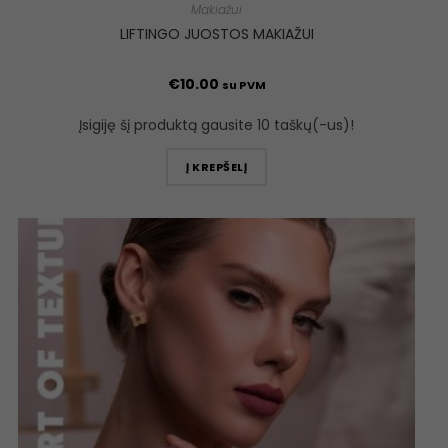
Makiažui
LIFTINGO JUOSTOS MAKIAŽUI
€
10.00
su PVM
Įsigiję šį produktą gausite 10 taškų(-us)!
Į KREPŠELĮ