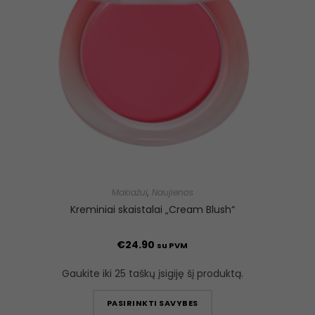
Makiažui
,
Naujienos
Kreminiai skaistalai „Cream Blush“
€
24.90
su PVM
Gaukite iki 25 taškų įsigiję šį produktą.
PASIRINKTI SAVYBES