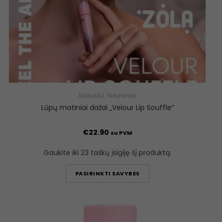
Makiažui
,
Naujienos
Lūpų matiniai dažai „Velour Lip Souffle“
€
22.90
su PVM
Gaukite iki 23 taškų įsigiję šį produktą.
PASIRINKTI SAVYBES