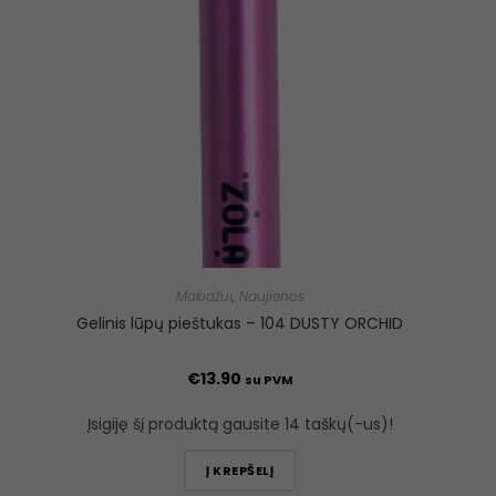
Makiažui
,
Naujienos
Gelinis lūpų pieštukas – 104 DUSTY ORCHID
€
13.90
su PVM
Įsigiję šį produktą gausite 14 taškų(-us)!
Į KREPŠELĮ