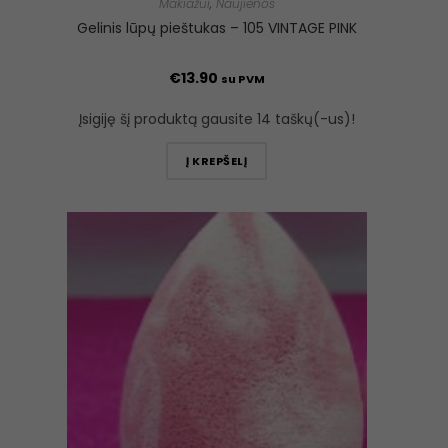
Makiažui
,
Naujienos
Gelinis lūpų pieštukas – 105 VINTAGE PINK
€
13.90
su PVM
Įsigiję šį produktą gausite 14 taškų(-us)!
Į KREPŠELĮ