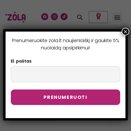
0
×
Prenumeruokite zola.lt naujienlaiškį ir gaukite 5%
MAKIAŽUI
nuolaidą apsipirkimui!
>
Produktai
>
Makiažui
>
Page 2
El. paštas
Numatytasis rikiavimas