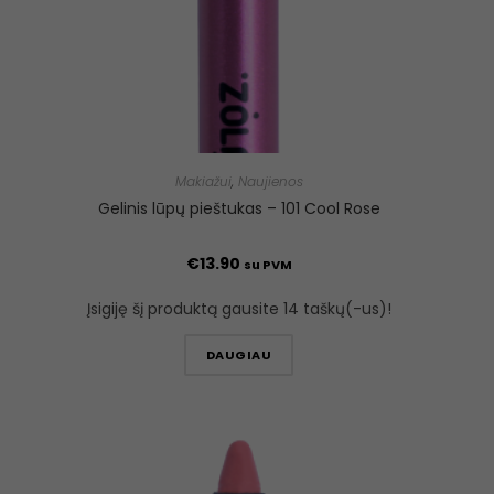
Makiažui
,
Naujienos
Gelinis lūpų pieštukas – 101 Cool Rose
€
13.90
su PVM
Įsigiję šį produktą gausite 14 taškų(-us)!
DAUGIAU