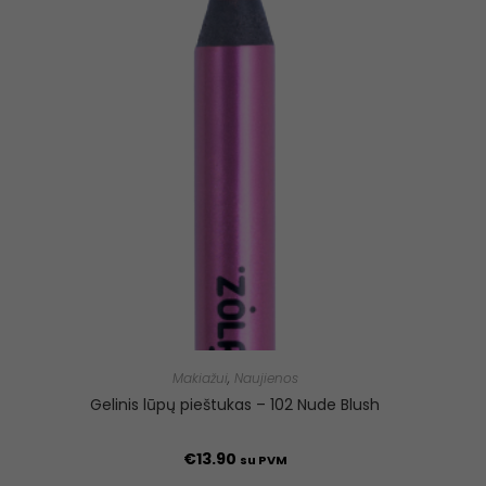
Makiažui
,
Naujienos
Gelinis lūpų pieštukas – 102 Nude Blush
€
13.90
su PVM