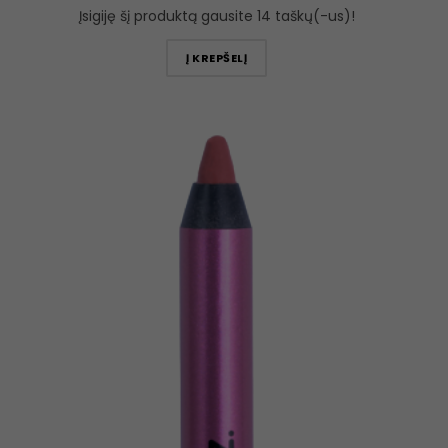
Įsigiję šį produktą gausite 14 taškų(-us)!
Į KREPŠELĮ