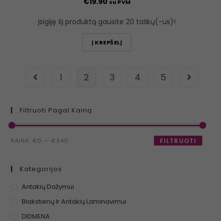
€
19.90
su PVM
Įsigiję šį produktą gausite 20 taškų(-us)!
Į KREPŠELĮ
1
2
3
4
5
Filtruoti Pagal Kainą
KAINA:
€0
—
€340
FILTRUOTI
Kategorijos
Antakių Dažymui
Blakstienų Ir Antakių Laminavimui
DIDMENA