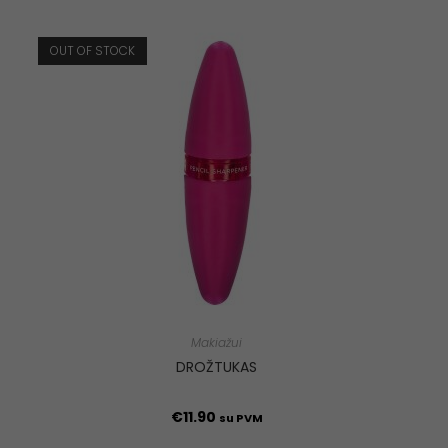
OUT OF STOCK
Makiažui
DROŽTUKAS
€
11.90
su PVM