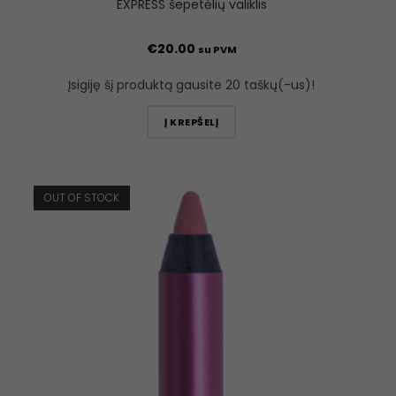
EXPRESS šepetėlių valiklis
€
20.00
su PVM
Įsigiję šį produktą gausite 20 taškų(-us)!
Į KREPŠELĮ
OUT OF STOCK