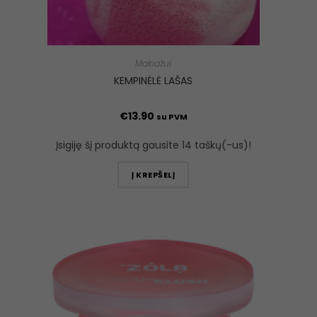
Makiažui
KEMPINĖLĖ LAŠAS
€
13.90
su PVM
Įsigiję šį produktą gausite 14 taškų(-us)!
Į KREPŠELĮ