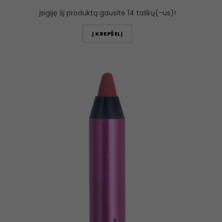
Įsigiję šį produktą gausite 14 taškų(-us)!
Į KREPŠELĮ