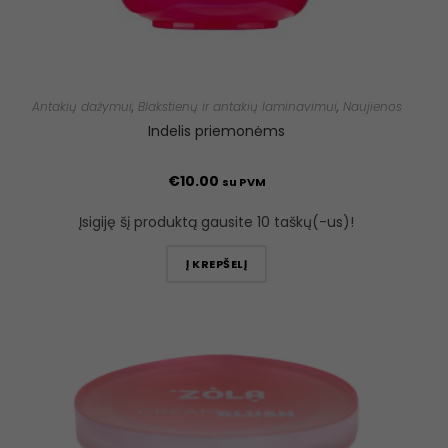
Antakių dažymui
,
Blakstienų ir antakių laminavimui
,
Naujienos
Indelis priemonėms
€
10.00
su PVM
Įsigiję šį produktą gausite 10 taškų(-us)!
Į KREPŠELĮ