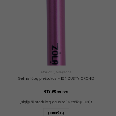
Makiažui
,
Naujienos
Gelinis lūpų pieštukas – 104 DUSTY ORCHID
€
13.90
su PVM
Įsigiję šį produktą gausite 14 taškų(-us)!
Į KREPŠELĮ