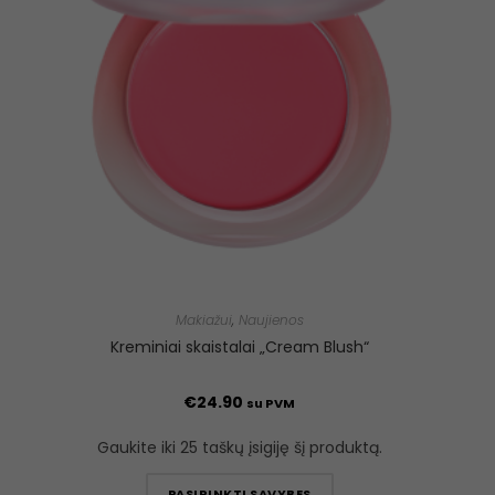
Makiažui
,
Naujienos
Kreminiai skaistalai „Cream Blush“
€
24.90
su PVM
Gaukite iki 25 taškų įsigiję šį produktą.
PASIRINKTI SAVYBES