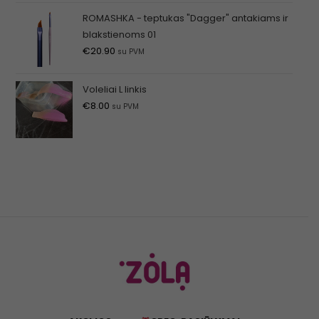
ROMASHKA - teptukas "Dagger" antakiams ir
blakstienoms 01
€
20.90
su PVM
Voleliai L linkis
€
8.00
su PVM