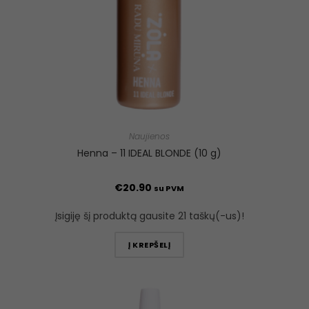
Naujienos
Henna – 11 IDEAL BLONDE (10 g)
€
20.90
su PVM
Įsigiję šį produktą gausite 21 taškų(-us)!
Į KREPŠELĮ