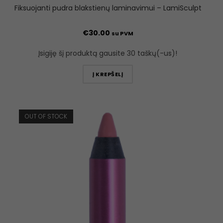
Fiksuojanti pudra blakstienų laminavimui – LamiSculpt
€
30.00
su PVM
Įsigiję šį produktą gausite 30 taškų(-us)!
Į KREPŠELĮ
OUT OF STOCK