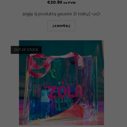
€
20.90
su PVM
Įsigiję šį produktą gausite 21 taškų(-us)!
Į KREPŠELĮ
OUT OF STOCK