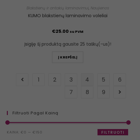
Blakstienų ir antakių laminavimui
,
Naujienos
KUMO blakstienų laminavimo voleliai
€
25.00
su PVM
Įsigiję šį produktą gausite 25 taškų(-us)!
Į KREPŠELĮ
1
2
3
4
5
6
7
8
9
Filtruoti Pagal Kainą
KAINA:
€0
—
€150
FILTRUOTI