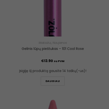
Makiažui
,
Naujienos
Gelinis lūpų pieštukas – 101 Cool Rose
€
13.90
su PVM
Įsigiję šį produktą gausite 14 taškų(-us)!
DAUGIAU