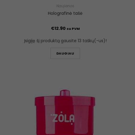
Naujienos
Holografinė tašė
€
12.90
su PVM
Įsigiję šį produktą gausite 13 taškų(-us)!
DAUGIAU