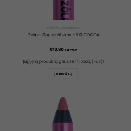
Makiažui
,
Naujienos
Gelinis lūpų pieštukas – 103 COCOA
€
13.90
su PVM
Įsigiję šį produktą gausite 14 taškų(-us)!
Į KREPŠELĮ