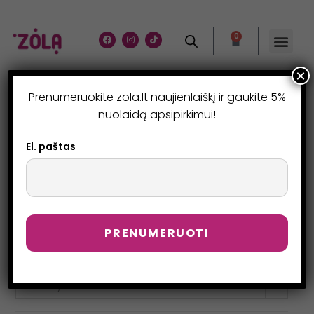
0
×
Prenumeruokite zola.lt naujienlaiškį ir gaukite 5%
NAUJIENOS
nuolaidą apsipirkimui!
>
Produktai
>
Naujienos
>
Page 4
El. paštas
Numatytasis rikiavimas