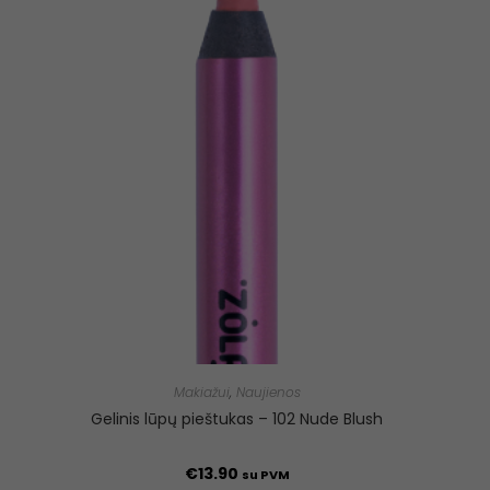
Makiažui
,
Naujienos
Gelinis lūpų pieštukas – 102 Nude Blush
€
13.90
su PVM