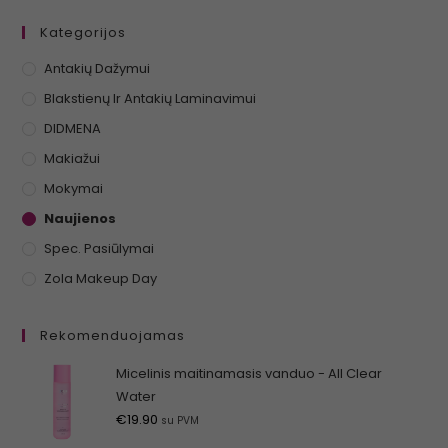
Kategorijos
Antakių Dažymui
Blakstienų Ir Antakių Laminavimui
DIDMENA
Makiažui
Mokymai
Naujienos
Spec. Pasiūlymai
Zola Makeup Day
Rekomenduojamas
Micelinis maitinamasis vanduo - All Clear
Water
€
19.90
su PVM