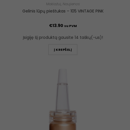
Makiažui
,
Naujienos
Gelinis lūpų pieštukas – 105 VINTAGE PINK
€
13.90
su PVM
Įsigiję šį produktą gausite 14 taškų(-us)!
Į KREPŠELĮ