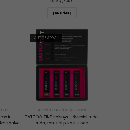
taškų(-us)!
Į KREPŠELĮ
OUT OF STOCK
enos
Antakių dažymui
,
Naujienos
ms ir
TATTOO TINT rinkinys – šviesiai ruda,
lka spalva
ruda, tamsiai pilka ir juoda