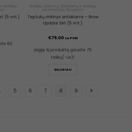
ir antakių
Antakių dažymui
,
Blakstienų ir antakių
nos
laminavimui
,
Naujienos
t (5 vnt.)
Teptukų rinkinys antakiams – Brow
Update Set (5 vnt.)
€
75.00
su PVM
site 60
Įsigiję šį produktą gausite 75
taškų(-us)!
DAUGIAU
…
5
6
7
8
9