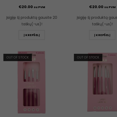
€
20.00
€
20.00
su PVM
su PVM
Įsigiję šį produktą gausite 20
Įsigiję šį produktą gau
taškų(-us)!
taškų(-us)!
Į KREPŠELĮ
Į KREPŠELĮ
OUT OF STOCK
OUT OF STOCK