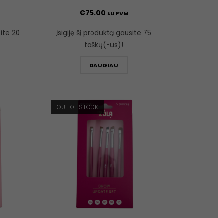
€
75.00
su PVM
site 20
Įsigiję šį produktą gausite 75
taškų(-us)!
DAUGIAU
OUT OF STOCK