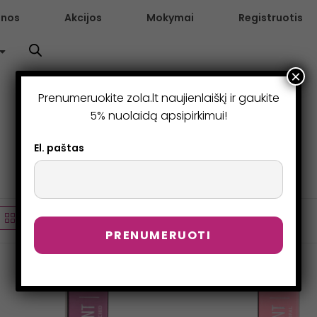
enos
Akcijos
Mokymai
Registruotis
×
Prenumeruokite zola.lt naujienlaiškį ir gaukite
5% nuolaidą apsipirkimui!
El. paštas
Numatytasis rikiavimas