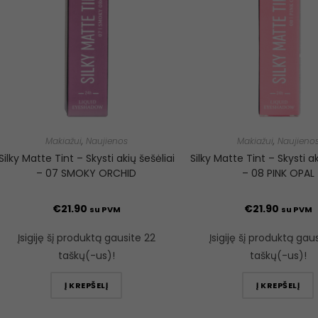
Makiažui
,
Naujienos
Makiažui
,
Naujieno
Silky Matte Tint – Skysti akių šešėliai
Silky Matte Tint – Skysti ak
– 07 SMOKY ORCHID
– 08 PINK OPAL
€
21.90
€
21.90
su PVM
su PVM
Įsigiję šį produktą gausite 22
Įsigiję šį produktą gau
taškų(-us)!
taškų(-us)!
Į KREPŠELĮ
Į KREPŠELĮ