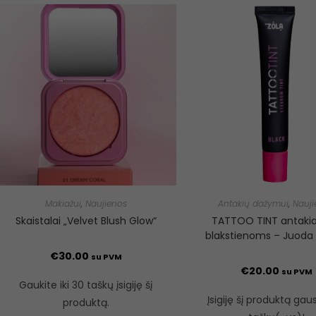
Makiažui
,
Naujienos
Antakių dažymui
,
Nauji
Skaistalai „Velvet Blush Glow“
TATTOO TINT antakia
blakstienoms – Juoda 
€
30.00
su PVM
€
20.00
su PVM
Gaukite iki 30 taškų įsigiję šį
Įsigiję šį produktą gau
produktą.