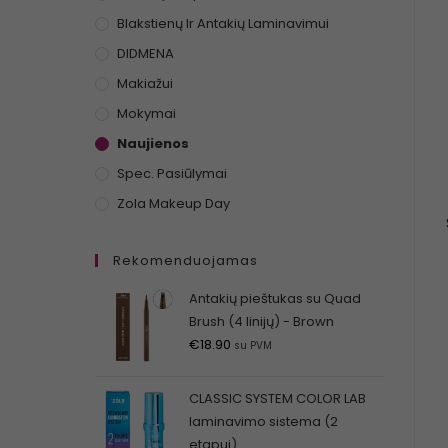
Blakstienų Ir Antakių Laminavimui
DIDMENA
Makiažui
Mokymai
Naujienos
Spec. Pasiūlymai
Zola Makeup Day
Rekomenduojamas
Antakių pieštukas su Quad
Brush (4 linijų) - Brown
€
18.90
su PVM
CLASSIC SYSTEM COLOR LAB
laminavimo sistema (2
etapui)