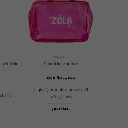
s
Naujienos
ių šešėliai
Skaidri kosmetinė
€
20.90
su PVM
Įsigiję šį produktą gausite 21
site 22
taškų(-us)!
Į KREPŠELĮ