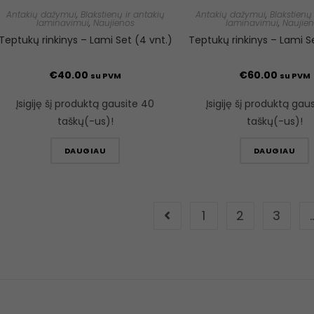
Antakių dažymui
,
Blakstienų ir antakių
Antakių dažymui
,
Blakstienų 
laminavimui
,
Naujienos
laminavimui
,
Naujie
Teptukų rinkinys – Lami Set (4 vnt.)
Teptukų rinkinys – Lami Se
€
40.00
€
60.00
su PVM
su PVM
Įsigiję šį produktą gausite 40
Įsigiję šį produktą gau
taškų(-us)!
taškų(-us)!
DAUGIAU
DAUGIAU
1
2
3