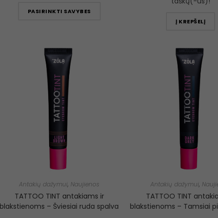
taškų(-us)!
PASIRINKTI SAVYBES
Į KREPŠELĮ
Antakių dažymui
,
Naujienos
Antakių dažymui
,
Nauji
TATTOO TINT antakiams ir
TATTOO TINT antakia
blakstienoms – Šviesiai ruda spalva
blakstienoms – Tamsiai pi