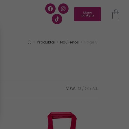
Mano
paskyra
>
Produktai
>
Naujienos
>
Page 8
VIEW:
12
24
ALL