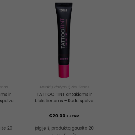
enos
Antakių dažymui
,
Naujienos
ms ir
TATTOO TINT antakiams ir
spalva
blakstienoms – Ruda spalva
€
20.00
su PVM
site 20
Įsigiję šį produktą gausite 20