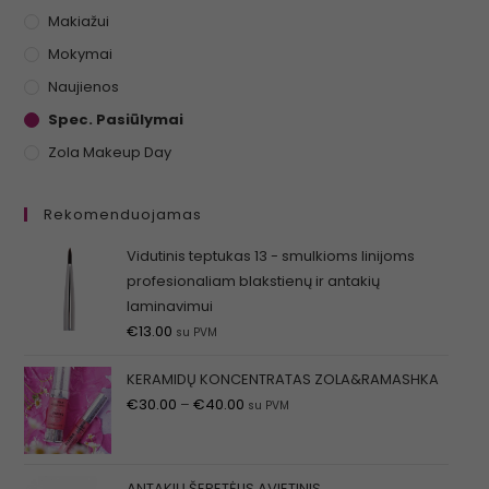
Makiažui
Mokymai
Naujienos
Spec. Pasiūlymai
Zola Makeup Day
Rekomenduojamas
Vidutinis teptukas 13 - smulkioms linijoms
profesionaliam blakstienų ir antakių
laminavimui
€
13.00
su PVM
KERAMIDŲ KONCENTRATAS ZOLA&RAMASHKA
€
30.00
–
€
40.00
su PVM
ANTAKIŲ ŠEPETĖLIS AVIETINIS