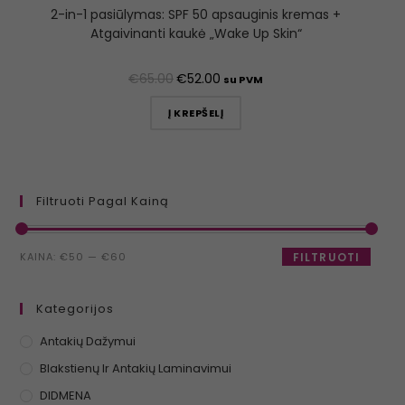
2-in-1 pasiūlymas: SPF 50 apsauginis kremas +
Atgaivinanti kaukė „Wake Up Skin“
€
65.00
€
52.00
su PVM
Į KREPŠELĮ
Filtruoti Pagal Kainą
KAINA:
€50
—
€60
FILTRUOTI
Kategorijos
Antakių Dažymui
Blakstienų Ir Antakių Laminavimui
DIDMENA