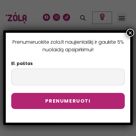
0
×
Prenumeruokite zola.lt naujienlaiškį ir gaukite 5%
SPEC. PASIŪLYMAI
nuolaidą apsipirkimui!
>
Produktai
>
Spec. pasiūlymai
El. paštas
Numatytasis rikiavimas