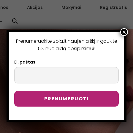
enos
Akcijos
Mokymai
Registruotis
×
Prenumeruokite zola.lt naujienlaiškį ir gaukite
5% nuolaidą apsipirkimui!
El. paštas