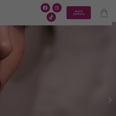
Mano
paskyra