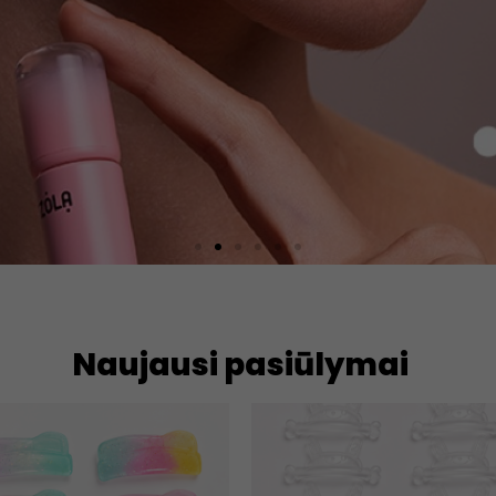
Naujausi pasiūlymai
ažai
zultatas, 5