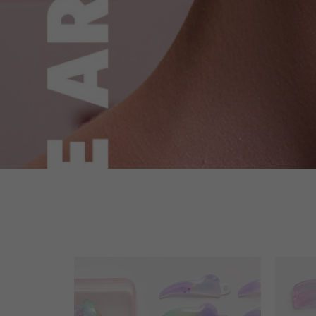
Nauji matiniai lūpų d
„Velour Lip Souffle“: suflė tekstūra, aksominis re
atspalviai. 22,90 €