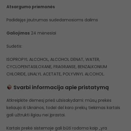
Atsargumo priemonės
Padidėjęs jautrumas sudedamosioms dalims
Galiojimas
24 mėnesiai
Sudėtis:
ISOPROPYL ALCOHOL, ALCOHOL DENAT, WATER,
CYCLOPENTASILOXANE, FRAGRANSE, BENZALKONIUM
CHLORIDE, LINALYL ACETATE, POLYVINYL ALCOHOL.
Svarbi informacija apie pristatymą
Atkreipkite dėmesį prieš užsisakydami: mūsų prekės
keliauja iš Ukrainos, todėl dėl karo prekių tiekimas kartais
gali užtrukti ilgiau nei įprastai.
Kartais prekė sistemoje gali būti rodoma kaip „yra