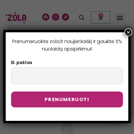
0
×
Prenumeruokite zola.lt naujienlaiškį ir gaukite 5%
EXPRESS ŠEPETĖLIŲ
nuolaidą apsipirkimui!
VALIKLIS
El. paštas
>
Parduotuvė
>
EXPRESS šepetėlių valiklis