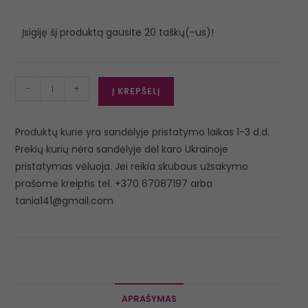
Įsigiję šį produktą gausite 20 taškų(-us)!
-
+
Į KREPŠELĮ
Produktų kurie yra sandėlyje pristatymo laikas 1-3 d.d.
Prekių kurių nėra sandėlyje dėl karo Ukrainoje
pristatymas vėluoja. Jei reikia skubaus užsakymo
prašome kreiptis tel. +370 67087197 arba
tania141@gmail.com
APRAŠYMAS