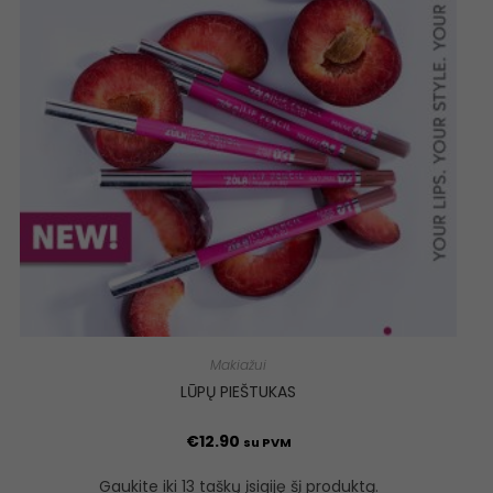
Makiažui
LŪPŲ PIEŠTUKAS
€
12.90
su PVM
Gaukite iki 13 taškų įsigiję šį produktą.