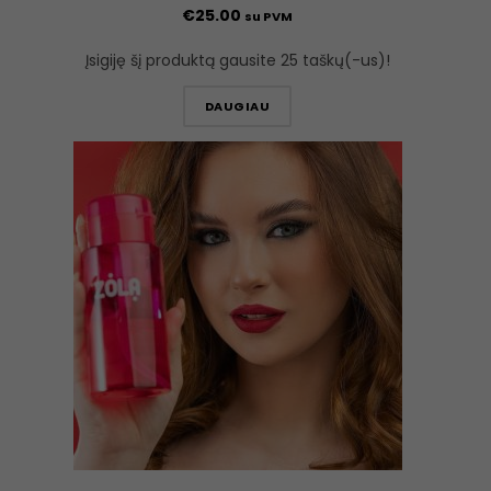
€
25.00
su PVM
Įsigiję šį produktą gausite 25 taškų(-us)!
DAUGIAU