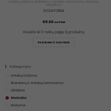
Antakių dažymui
,
Blakstienų ir antakių laminavimui
,
Makiažui
,
Naujienos
DOZATORIAI
€
5.00
su PVM
Gaukite iki 5 taškų įsigiję šį produktą.
PASIRINKTI SAVYBES
Kategorijos
Antakių Dažymui
Blakstienų Ir Antakių Laminavimui
DIDMENA
Makiažui
Mokymai