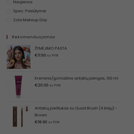
Naujienos
Spec. Pasiūlymai
Zola Makeup Day
Rekomenduojamas
ŽYMĖJIMO PASTA
€
11.50
su PVM
Kreminis/gomažinis antakių pilingas, 100 ml
€
20.00
su PVM
Antakių pieštukas su Quad Brush (4 linijų) -
Brown
€
18.90
su PVM