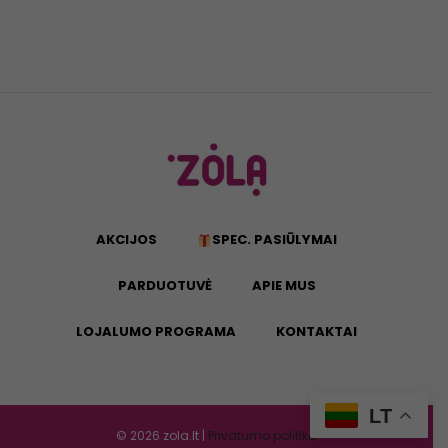
AKCIJOS
SPEC. PASIŪLYMAI
PARDUOTUVĖ
APIE MUS
LOJALUMO PROGRAMA
KONTAKTAI
LT
©
2026
zola.lt |
Privatumo politika