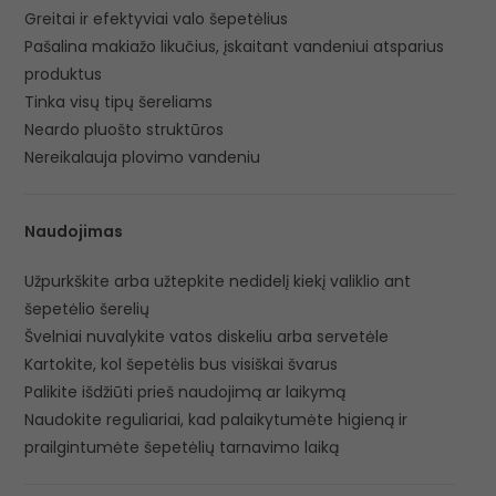
Greitai ir efektyviai valo šepetėlius
Pašalina makiažo likučius, įskaitant vandeniui atsparius
produktus
Tinka visų tipų šereliams
Neardo pluošto struktūros
Nereikalauja plovimo vandeniu
Naudojimas
Užpurkškite arba užtepkite nedidelį kiekį valiklio ant
šepetėlio šerelių
Švelniai nuvalykite vatos diskeliu arba servetėle
Kartokite, kol šepetėlis bus visiškai švarus
Palikite išdžiūti prieš naudojimą ar laikymą
Naudokite reguliariai, kad palaikytumėte higieną ir
prailgintumėte šepetėlių tarnavimo laiką