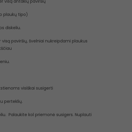
er visą antakių paviršių
uo plaukų tipo)
s diskeliu.
er visą paviršių, švelniai nukreipdami plaukus
kščiau
eniu.
tienoms visiškai susigerti
u perteklių.
ėliu. Palaukite kol priemonė susigers. Nuplauti