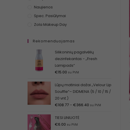
Naujienos
Spec. Pasiūlymai
Zola Makeup Day
Rekomenduojamas
Silikoninių pagalvėlių
dezinfekantas - „Fresh
Lamipads“
€
15.00
su PVM
Lūpų matiniai dažai „Velour Lip
Souffle“– DIDMENA (5 / 10 / 15 /
20 vnt.)
€
108.77
–
€
366.40
su PVM
TIESI LINIUOTĖ
€
6.00
su PVM