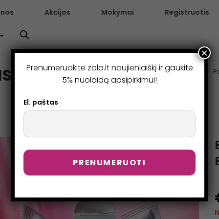
enos
Akcijos
Mokymai
Registruotis
×
Prenumeruokite zola.lt naujienlaiškį ir gaukite
S IR BLAKSTIENOMS
>
P
5% nuolaidą apsipirkimui!
El. paštas
N