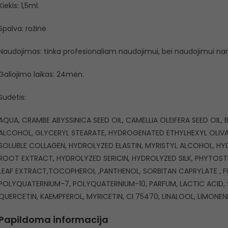
Kiekis: 1,5ml.
Spalva: rožinė
Naudojimas: tinka profesionaliam naudojimui, bei naudojimui n
Galiojimo laikas: 24mėn.
Sudėtis:
AQUA, CRAMBE ABYSSINICA SEED OIL, CAMELLIA OLEIFERA SEED OIL
ALCOHOL, GLYCERYL STEARATE, HYDROGENATED ETHYLHEXYL OLIVAT
SOLUBLE COLLAGEN, HYDROLYZED ELASTIN, MYRISTYL ALCOHOL, HY
ROOT EXTRACT, HYDROLYZED SERICIN, HYDROLYZED SILK, PHYTOST
LEAF EXTRACT,TOCOPHEROL ,PANTHENOL, SORBITAN CAPRYLATE , F
POLYQUATERNIUM-7, POLYQUATERNIUM-10, PARFUM, LACTIC ACID, S
QUERCETIN, KAEMPFEROL, MYRICETIN, CI 75470, LINALOOL, LIMONEN
Papildoma informacija