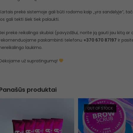
Kartais prekė sistemoje gali būti rodoma kaip „yra sandėlyje”, tačiau
jos gali tekti šiek tiek palaukti.
Jei prekė reikalinga skubiai (pavyzdžiui, norite ją gauti jau kitą a
rekomenduojame paskambinti telefonu
+370 670 87197
ir pasit
nereikalingo laukimo.
Dėkojame už supratingumą!
Panašūs produktai
OUT OF STOCK