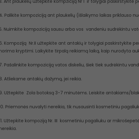
3. Ant plaukelių užtepkite kompziciją Nr I ir tolygiai paskirstykite p
4. Palikite kompoziciją ant plaukelių (išlaikymo laikas priklauso n
5. Nuimkite kompoziciją sausu arba vos vandeniu sudrėkintu vato
6. Kompoziją Nr.II užtepkite ant antakių ir tolygiai paskirstykite p
norima kryptimi. Laikykite tirpalą reikiamą laiką, kaip nurodyta au
7. Pašalinkite kompoziciją vatos diskeliu, šiek tiek sudrėkintu vand
8. Atliekame antakių dažymą, jei reikia.
9. Užtepkite Zola botoksą 3-7 minutėms. Leiskite antakiams/blaks
10. Priemonės nuvalyti nereikia, tik nusausinti kosmetiniu pagaliuk
11. Užtepkite kompoziją Nr. III kosmetiniu pagaliuku ar mikrošepet
nereikia.