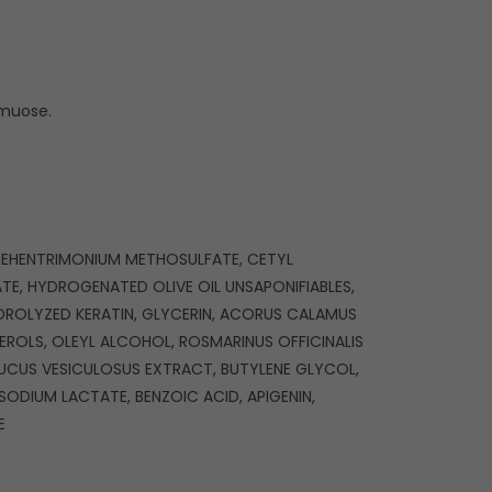
amuose.
, BEHENTRIMONIUM METHOSULFATE, CETYL
E, HYDROGENATED OLIVE OIL UNSAPONIFIABLES,
DROLYZED KERATIN, GLYCERIN, ACORUS CALAMUS
EROLS, OLEYL ALCOHOL, ROSMARINUS OFFICINALIS
UCUS VESICULOSUS EXTRACT, BUTYLENE GLYCOL,
ODIUM LACTATE, BENZOIC ACID, APIGENIN,
E