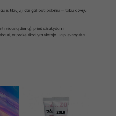
 iš tikrųjų ji dar gali būti pakeliui — tokiu atveju
r artimiausią dieną), prieš užsakydami
eirauti, ar prekė tikrai yra vietoje. Taip išvengsite