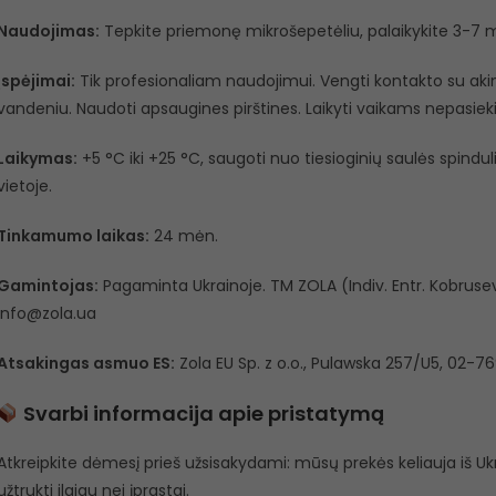
Naudojimas:
Tepkite priemonę mikrošepetėliu, palaikykite 3-7 min,
Įspėjimai:
Tik profesionaliam naudojimui. Vengti kontakto su akimi
vandeniu. Naudoti apsaugines pirštines. Laikyti vaikams nepasiek
Laikymas:
+5 °C iki +25 °C, saugoti nuo tiesioginių saulės spindu
vietoje.
Tinkamumo laikas:
24 mėn.
Gamintojas:
Pagaminta Ukrainoje. TM ZOLA (Indiv. Entr. Kobrusev
info@zola.ua
Atsakingas asmuo ES:
Zola EU Sp. z o.o., Pulawska 257/U5, 02-76
Svarbi informacija apie pristatymą
Atkreipkite dėmesį prieš užsisakydami: mūsų prekės keliauja iš Ukra
užtrukti ilgiau nei įprastai.