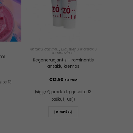
Antakių dažymui
,
Blakstienų ir antakių
laminavimui
ml.
Regeneruojantis – raminantis
antakių kremas
€
12.90
su PVM
site 13
Įsigiję šį produktą gausite 13
taškų(-us)!
Į KREPŠELĮ