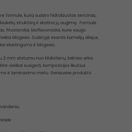
e formule, kurią sudaro hidrolizuotas sericinas,
 plaukelių struktūrą ir skatina jų augimą. Formulė
, fitosteroliai, bioflavonoidai, kurie saugo
ikia blizgesio. Sudėtyje esantis kamelijų aliejus,
kia elastingumo ir blizgesio.
liu 2 mm atstumu nuo blakstienų šaknies arba
ite visiškai susigerti, kompozicijos likučius
žymo ir laminavimo metu. Geriausias produkto
 vandeniu.
vetėle