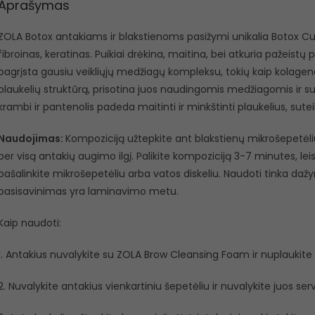
Aprašymas
ZOLA Botox antakiams ir blakstienoms pasižymi unikalia Botox Cur
fibroinas, keratinas. Puikiai drėkina, maitina, bei atkuria pažeistų
pagrįsta gausiu veikliųjų medžiagų kompleksu, tokių kaip kolagenas
plaukelių struktūrą, prisotina juos naudingomis medžiagomis ir sute
krambi ir pantenolis padeda maitinti ir minkštinti plaukelius, sutei
Naudojimas:
Kompoziciją užtepkite ant blakstienų mikrošepetė
per visą antakių augimo ilgį. Palikite kompoziciją 3-7 minutes, leisk
pašalinkite mikrošepetėliu arba vatos diskeliu. Naudoti tinka da
pasisavinimas yra laminavimo metu.
Kaip naudoti:
1. Antakius nuvalykite su ZOLA Brow Cleansing Foam ir nuplaukite
2. Nuvalykite antakius vienkartiniu šepetėliu ir nuvalykite juos ser