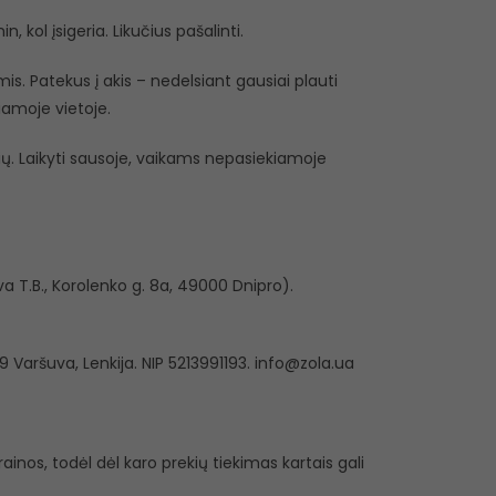
 kol įsigeria. Likučius pašalinti.
s. Patekus į akis – nedelsiant gausiai plauti
iamoje vietoje.
lių. Laikyti sausoje, vaikams nepasiekiamoje
a T.B., Korolenko g. 8a, 49000 Dnipro).
9 Varšuva, Lenkija. NIP 5213991193. info@zola.ua
inos, todėl dėl karo prekių tiekimas kartais gali