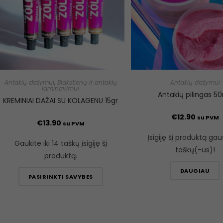
Antakių dažymui
,
Blakstienų ir antakių
Antakių dažymui
laminavimui
Antakių pilingas 50
KREMINIAI DAŽAI SU KOLAGENU 15gr
€
12.90
su PVM
€
13.90
su PVM
Įsigiję šį produktą gau
Gaukite iki 14 taškų įsigiję šį
taškų(-us)!
produktą.
DAUGIAU
PASIRINKTI SAVYBES