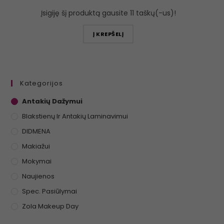
Įsigiję šį produktą gausite 11 taškų(-us)!
Į KREPŠELĮ
Kategorijos
Antakių Dažymui
Blakstienų Ir Antakių Laminavimui
DIDMENA
Makiažui
Mokymai
Naujienos
Spec. Pasiūlymai
Zola Makeup Day