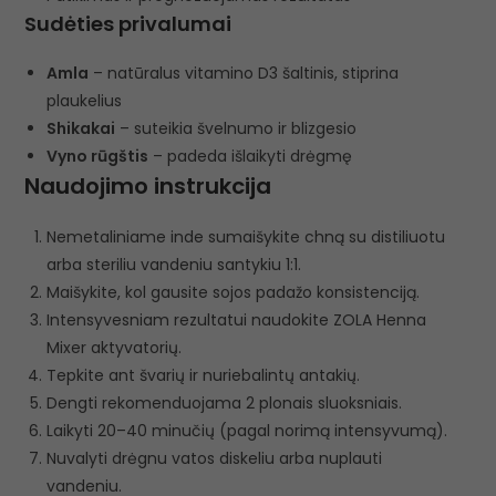
Sudėties privalumai
Amla
– natūralus vitamino D3 šaltinis, stiprina
plaukelius
Shikakai
– suteikia švelnumo ir blizgesio
Vyno rūgštis
– padeda išlaikyti drėgmę
Naudojimo instrukcija
Nemetaliniame inde sumaišykite chną su distiliuotu
arba steriliu vandeniu santykiu 1:1.
Maišykite, kol gausite sojos padažo konsistenciją.
Intensyvesniam rezultatui naudokite ZOLA Henna
Mixer aktyvatorių.
Tepkite ant švarių ir nuriebalintų antakių.
Dengti rekomenduojama 2 plonais sluoksniais.
Laikyti 20–40 minučių (pagal norimą intensyvumą).
Nuvalyti drėgnu vatos diskeliu arba nuplauti
vandeniu.