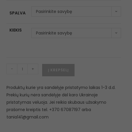
Pasirinkite savybę
SPALVA
KIEKIS
Pasirinkite savybę
-
+
Į KREPŠELĮ
Produktų kurie yra sandėlyje pristatymo laikas 1-3 d.d.
Prekių kurių nėra sandėlyje dėl karo Ukrainoje
pristatymas vėluoja. Jei reikia skubaus užsakymo
prašome kreiptis tel. +370 67087197 arba
tania141@gmail.com