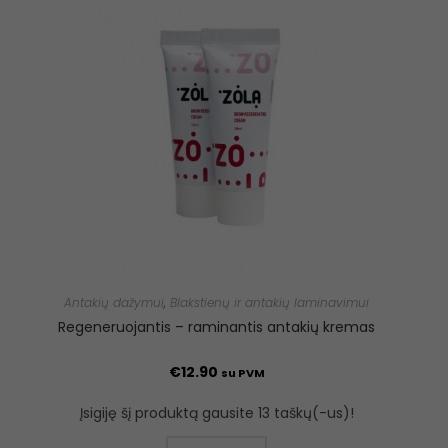
Antakių dažymui
,
Blakstienų ir antakių laminavimui
Regeneruojantis – raminantis antakių kremas
€
12.90
su PVM
Įsigiję šį produktą gausite 13 taškų(-us)!