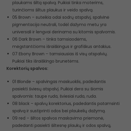
plaukams šiltą spalvą. Puikiai tinka moterims,
turinčioms šiltus plaukus ir veido spalvą.
05 Brown – suteikia odai sodrų atspalvį, spalvinė
pigmentacija neutrali, todėl dažymo metu yra
universali ir lengvai derinama su kitomis spalvomis.
06 Dark Brown – tinka tamsiaodėms,
mėgstantčioms išraiškingus ir grafiškus antakius.
07 Ebony Brown – tamsiausias iš visų atspalvių.
Puikiai tiks išraiškingo brunetėms.
Korektorių spalvos:
01 Blonde – spalvingas maskuoklis, padedantis
pasiekti šviesų atspalvį. Puikiai dera su šiomis
spalvomis: taupe ruda, šviesiai ruda, ruda.
08 black – spalvų korektorius, padedantis patamsinti
spalvą ir sustiprinti odos bei plaukelių dažymą.
09 red – šiltos spalvos maskavimo priemonė,
padedanti pasiekti šiltesnę plaukų ir odos spalvą,