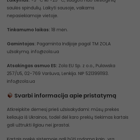
Laikymas:
+5 °C iki +25 °C, saugoti nuo tiesioginių
saulės spindulių. Laikyti sausoje, vaikams
nepasiekiamoje vietoje.
Tinkamumo laikas:
18 mėn.
Gamintojas:
Pagaminta Indijoje pagal TM ZOLA
užsakymą. info@zola.ua
Atsakingas asmuo ES:
Zola EU Sp. z o.o., Pulawska
257/U5, 02-769 Varšuva, Lenkija. NIP 5213991193.
info@zola.ua
Svarbi informacija apie pristatymą
Atkreipkite dėmesį prieš užsisakydami: mūsų prekės
keliauja iš Ukrainos, todėl dėl karo prekių tiekimas kartais
gali užtrukti ilgiau nei įprastai.
Kartais prekė sistemoje gali būti rodoma kaip „yra