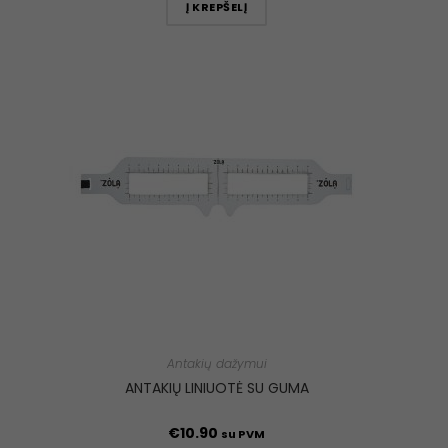
Į KREPŠELĮ
Antakių dažymui
ANTAKIŲ LINIUOTĖ SU GUMA
€
10.90
su PVM