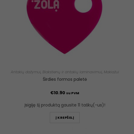
Antakių dažymui
,
Blakstienų ir antakių laminavimui
,
Makiažui
Širdies formos paletė
€
10.90
su PVM
Įsigiję šį produktą gausite 11 taškų(-us)!
Į KREPŠELĮ