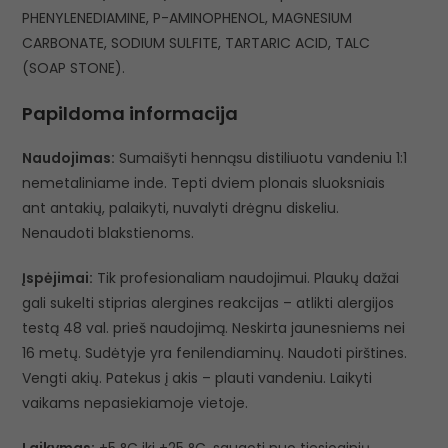
PHENYLENEDIAMINE, P-AMINOPHENOL, MAGNESIUM
CARBONATE, SODIUM SULFITE, TARTARIC ACID, TALC
(SOAP STONE).
Papildoma informacija
Naudojimas:
Sumaišyti hennąsu distiliuotu vandeniu 1:1
nemetaliniame inde. Tepti dviem plonais sluoksniais
ant antakių, palaikyti, nuvalyti drėgnu diskeliu.
Nenaudoti blakstienoms.
Įspėjimai:
Tik profesionaliam naudojimui. Plaukų dažai
gali sukelti stiprias alergines reakcijas – atlikti alergijos
testą 48 val. prieš naudojimą. Neskirta jaunesniems nei
16 metų. Sudėtyje yra fenilendiaminų. Naudoti pirštines.
Vengti akių. Patekus į akis – plauti vandeniu. Laikyti
vaikams nepasiekiamoje vietoje.