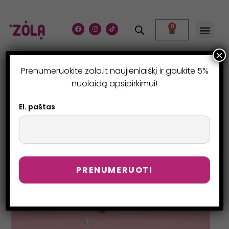
0
×
Prenumeruokite zola.lt naujienlaiškį ir gaukite 5%
HENNA ANTAKIŲ DAŽAI
nuolaidą apsipirkimui!
>
Parduotuvė
>
HENNA ANTAKIŲ DAŽAI
El. paštas