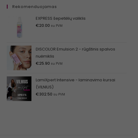
Rekomenduojamas
EXPRESS šepetėlių valiklis
€
20.00
su PVM
DISCOLOR Emulsion 2 - rūgštinis spalvos
nuėmiklis
€
25.90
su PVM
LamiXpert Intensive - laminavimo kursai
(VILNIUS)
€
302.50
su PVM