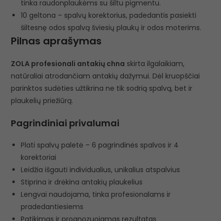
tinka raudonplaukėms su šiltu pigmentu.
10 geltona – spalvų korektorius, padedantis pasiekti
šiltesnę odos spalvą šviesių plaukų ir odos moterims.
Pilnas aprašymas
ZOLA profesionali antakių chna
skirta ilgalaikiam,
natūraliai atrodančiam antakių dažymui. Dėl kruopščiai
parinktos sudėties užtikrina ne tik sodrią spalvą, bet ir
plaukelių priežiūrą.
Pagrindiniai privalumai
Plati spalvų paletė – 6 pagrindinės spalvos ir 4
korektoriai
Leidžia išgauti individualius, unikalius atspalvius
Stiprina ir drėkina antakių plaukelius
Lengvai naudojama, tinka profesionalams ir
pradedantiesiems
Patikimas ir prognozuojamas rezultatas