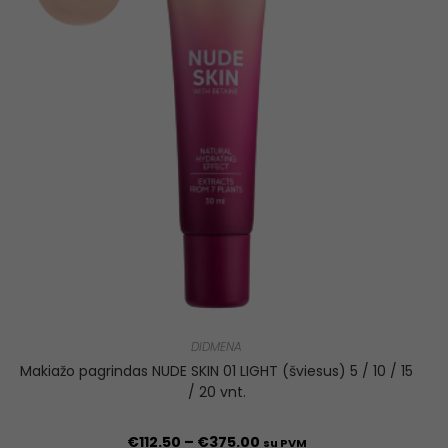
DIDMENA
Makiažo pagrindas NUDE SKIN 01 LIGHT (šviesus) 5 / 10 / 15
/ 20 vnt.
€
112.50
–
€
375.00
su PVM