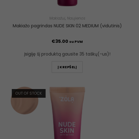
Makiažui
,
Naujienos
Makiažo pagrindas NUDE SKIN 02 MEDIUM (vidutinis)
€
35.00
su PVM
Įsigiję šį produktą gausite 35 taškų(-us)!
Į KREPŠELĮ
OUT OF STOCK