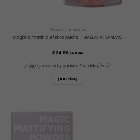
Makiažui
,
Naujienos
Magiška matinio efekto pudra – SMĖLIO ATSPALVIO
€
24.90
su PVM
Įsigiję šį produktą gausite 25 taškų(-us)!
Į KREPŠELĮ