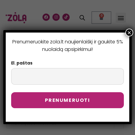
0
×
Prenumeruokite zola.lt naujienlaiškį ir gaukite 5%
PARDUOTUVĖ
nuolaidą apsipirkimui!
>
Parduotuvė
>
Page 12
El. paštas
Numatytasis rikiavimas