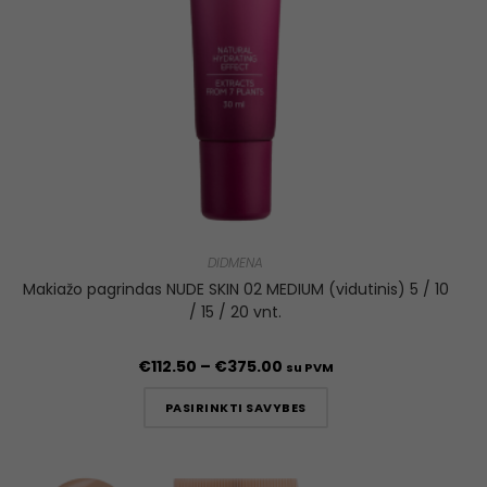
DIDMENA
Makiažo pagrindas NUDE SKIN 02 MEDIUM (vidutinis) 5 / 10
/ 15 / 20 vnt.
€
112.50
–
€
375.00
su PVM
PASIRINKTI SAVYBES