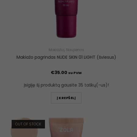
Makiažui
,
Naujienos
Makiažo pagrindas NUDE SKIN 01 LIGHT (šviesus)
€
35.00
su PVM
Įsigiję šį produktą gausite 35 taškų(-us)!
Į KREPŠELĮ
OUT OF STOCK