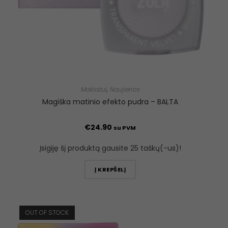
Makiažui
,
Naujienos
Magiška matinio efekto pudra – BALTA
€
24.90
su PVM
Įsigiję šį produktą gausite 25 taškų(-us)!
Į KREPŠELĮ
OUT OF STOCK