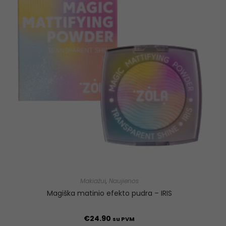
Makiažui
,
Naujienos
Magiška matinio efekto pudra – IRIS
€
24.90
su PVM