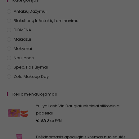
Kategorijos
Antakių Dažymui
Blakstienų Ir Antakių Laminavimui
DIDMENA
Makiažui
Mokymai
Naujienos
Spec. Pasiūlymai
Zola Makeup Day
Rekomenduojamas
Yuliya Lash Vin Daugiafunkciniai silikoniniai
padeliai
€
18.90
su PVM
Drėkinamasis apsauginis kremas nuo saulės