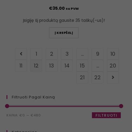
€
35.00
su PVM
Įsigiję šį produktą gausite 35 taškų(-us)!
Į KREPŠELĮ
1
2
3
…
9
10
11
12
13
14
15
…
20
21
22
Filtruoti Pagal Kainą
KAINA:
€0
—
€480
FILTRUOTI