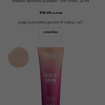
Makiažo fiksavimo purškiklis – FIXY SPRAY, 30 ml
€
10.00
su PVM
Įsigiję šį produktą gausite 10 taškų(-us)!
Į KREPŠELĮ