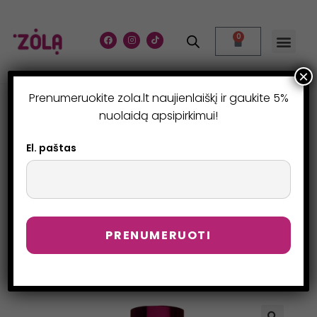
0
×
Prenumeruokite zola.lt naujienlaiškį ir gaukite 5%
NURIEBALINTOJAS
nuolaidą apsipirkimui!
ANTAKIAMS IR
El. paštas
BLAKSTIENOMS
>
Parduotuvė
>
Nuriebalintojas antakiams ir blakstienoms