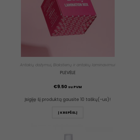
Antakių dažymui
,
Blakstienų ir antakių laminavimui
PLEVĖLE
€
9.50
su PVM
Įsigiję šį produktą gausite 10 taškų(-us)!
Į KREPŠELĮ