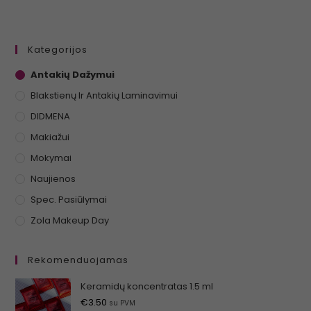
Kategorijos
Antakių Dažymui
Blakstienų Ir Antakių Laminavimui
DIDMENA
Makiažui
Mokymai
Naujienos
Spec. Pasiūlymai
Zola Makeup Day
Rekomenduojamas
Keramidų koncentratas 1.5 ml
€
3.50
su PVM