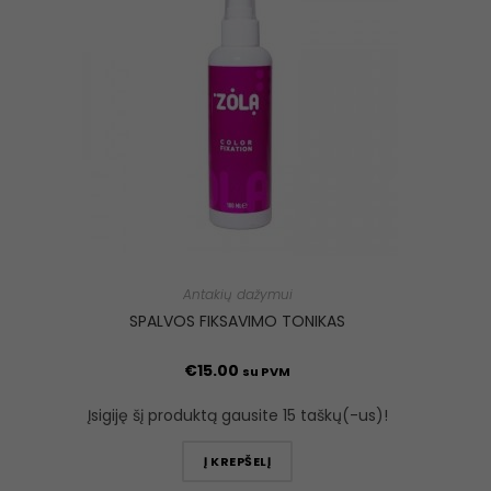
Antakių dažymui
SPALVOS FIKSAVIMO TONIKAS
€
15.00
su PVM
Įsigiję šį produktą gausite 15 taškų(-us)!
Į KREPŠELĮ