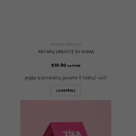
Antakių dažymui
ANTAKIŲ LINIUOTĖ SU GUMA
€
10.90
su PVM
Įsigiję šį produktą gausite 11 taškų(-us)!
Į KREPŠELĮ