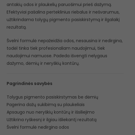
antakių odos ir plaukelių paruošimui prieš dažymą.
Efektyviai pašalina perteklinius riebalus ir nešvarumus,
užtikrindama tolygų pigmento pasiskirstymą ir ilgalaikį
rezultatą.
Švelni formulė nepažeidžia odos, nesausina ir nedirgina,
todėl tinka tiek profesionaliam naudojimui, tiek
naudojimui namuose. Padeda išvengti nelygaus
dažymo, dėmių ir neryškių kontūrų.
Pagrindinės savybės
Tolygus pigmento pasiskirstymas be dėmių
Pagerina dažų sukibimą su plaukeliais
Apsaugo nuo neryškių kontūrų ir išsiliejimo
Užtikrina ryškesnį ir ilgiau išliekantį rezultatą
Švelni formulė nedirgina odos