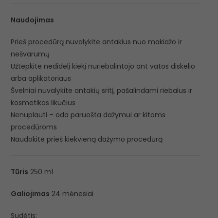
Naudojimas
Prieš procedūrą nuvalykite antakius nuo makiažo ir
nešvarumų
Užtepkite nedidelį kiekį nuriebalintojo ant vatos diskelio
arba aplikatoriaus
Švelniai nuvalykite antakių sritį, pašalindami riebalus ir
kosmetikos likučius
Nenuplauti – oda paruošta dažymui ar kitoms
procedūroms
Naudokite prieš kiekvieną dažymo procedūrą
Tūris
250 ml
Galiojimas
24 mėnesiai
Sudėtis: