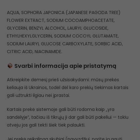
AQUA, SOPHORA JAPONICA (JAPANESE PAGODA TREE)
FLOWER EXTRACT, SODIUM COCOAMPHOACETATE,
GLYCERIN, BENZYL ALCOHOL, LAURYL GLUCOSIDE,
ETHYLHEXYLGLYCERIN, SODIUM COCOYL GLUTAMATE,
SODIUM LAURYL GLUCOSE CARBOXYLATE, SORBIC ACID,
CITRIC ACID, NIACINAMIDE.
Svarbi informacija apie pristatymą
Atkreipkite dėmesį prieš užsisakydami: mūsų prekės
keliauja iš Ukrainos, todėl dėl karo prekių tiekimas kartais
gali užtrukti ilgiau nei įprastai.
Kartais prekė sistemoje gali būti rodoma kaip „yra
sandėlyje”, tačiau iš tikrųjų ji dar gali būti pakeliui — tokiu
atveju jos gali tekti šiek tiek palaukti.
Jei prekė reikalinga skubiai (pavyzdžiui, norite ją gauti