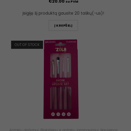
€
20.00
su PVM
Įsigiję šį produktą gausite 20 taškų(-us)!
Į KREPŠELĮ
OUT OF STOCK
Antakių dažymui
,
Blakstienų ir antakių laminavimui
,
Naujienos