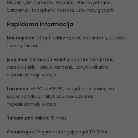
Glycerin,Aminomethyl Propanol, Phenoxyethanol,
Carbomer, Tocopheryl Acetate, Ethylhexylglycerin.
Papildoma informacija
Naudojimas:
Užtepti reikiamą kiekį ant antakių, suteikti
norimą formą.
Įspėjimai:
Nenaudoti esant jautrumui. Vengti akių.
Patekus į akis – plauti vandeniu. Laikyti vaikams
nepasiekiamoje vietoje.
Laikymas:
+5 °C iki +25 °C, saugoti nuo tiesioginių
saulės spindulių. Laikyti sausoje, vaikams
nepasiekiamoje vietoje.
Tinkamumo laikas:
18 mėn.
Gamintojas:
Pagaminta Kinijojepagal TM ZOLA