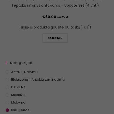
Teptukų rinkinys antakiams – Update Set (4 vnt.)
€
60.00
su PVM
Įsigiję šį produktą gausite 60 taškų(-us)!
DAUGIAU
Kategorijos
Antakių Dažymui
Blakstienų Ir Antakių Laminavimui
DIDMENA
Makiažui
Mokymai
Naujienos