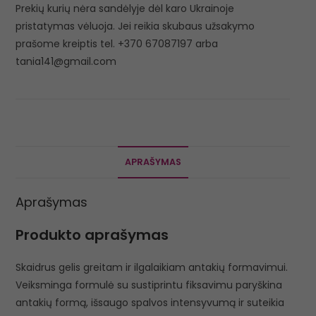
Prekių kurių nėra sandėlyje dėl karo Ukrainoje
pristatymas vėluoja. Jei reikia skubaus užsakymo
prašome kreiptis tel. +370 67087197 arba
tania141@gmail.com
APRAŠYMAS
Aprašymas
Produkto aprašymas
Skaidrus gelis greitam ir ilgalaikiam antakių formavimui.
Veiksminga formulė su sustiprintu fiksavimu paryškina
antakių formą, išsaugo spalvos intensyvumą ir suteikia