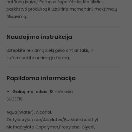
natūralų įvaizdį. Patogus šepetėlis leidžia tiksliai
paskirstyti produktą ir užtikrina momentinį, maksimalų
fiksavimą.
Naudojimo instrukcija
Užtepkite reikiamą kiekį gelio ant antakių ir
suformuokite norimą jų formą.
Papildoma informacija
Galiojimo laikas:
18 mėnesių
SUDĖTIS:
Aqua(Water), Alcohol,
Octylacrylamide/Acrylates/Butylaminoethyl
Methacrylate Copolymer,Propylene, Glycol,