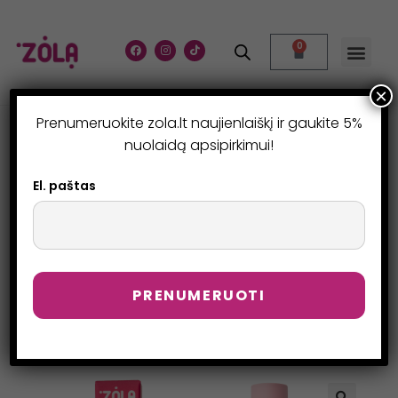
0
×
Prenumeruokite zola.lt naujienlaiškį ir gaukite 5%
ANTAKIŲ FIKSAVIMO
nuolaidą apsipirkimui!
GELIS – BROW POWER
El. paštas
GEL
>
Parduotuvė
>
Antakių fiksavimo gelis – Brow Power Gel