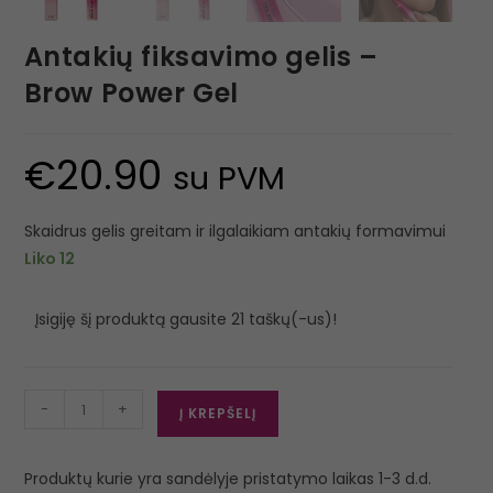
Antakių fiksavimo gelis –
Brow Power Gel
€
20.90
su PVM
Skaidrus gelis greitam ir ilgalaikiam antakių formavimui
Liko 12
Įsigiję šį produktą gausite 21 taškų(-us)!
-
+
Į KREPŠELĮ
Produktų kurie yra sandėlyje pristatymo laikas 1-3 d.d.