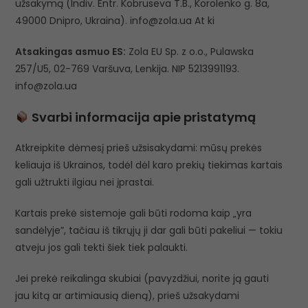
užsakymą (Indiv. Entr. Kobruseva T.B., Korolenko g. 8a,
49000 Dnipro, Ukraina). info@zola.ua At ki
Atsakingas asmuo ES:
Zola EU Sp. z o.o., Pulawska
257/U5, 02-769 Varšuva, Lenkija. NIP 5213991193.
info@zola.ua
Svarbi informacija apie pristatymą
Atkreipkite dėmesį prieš užsisakydami: mūsų prekės
keliauja iš Ukrainos, todėl dėl karo prekių tiekimas kartais
gali užtrukti ilgiau nei įprastai.
Kartais prekė sistemoje gali būti rodoma kaip „yra
sandėlyje”, tačiau iš tikrųjų ji dar gali būti pakeliui — tokiu
atveju jos gali tekti šiek tiek palaukti.
Jei prekė reikalinga skubiai (pavyzdžiui, norite ją gauti
jau kitą ar artimiausią dieną), prieš užsakydami