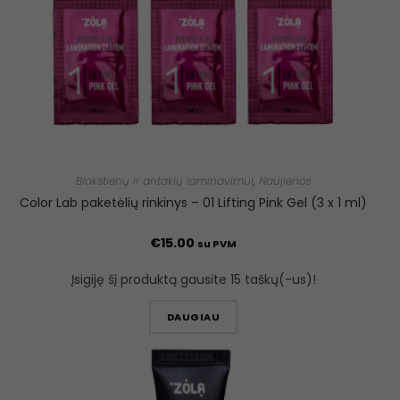
Blakstienų ir antakių laminavimui
,
Naujienos
Color Lab paketėlių rinkinys – 01 Lifting Pink Gel (3 x 1 ml)
€
15.00
su PVM
Įsigiję šį produktą gausite 15 taškų(-us)!
DAUGIAU