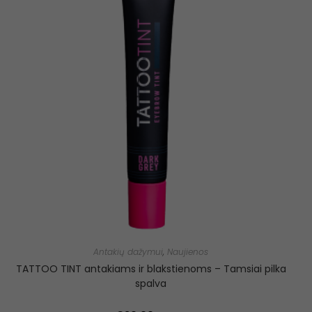
Antakių dažymui
,
Naujienos
TATTOO TINT antakiams ir blakstienoms – Tamsiai pilka
spalva