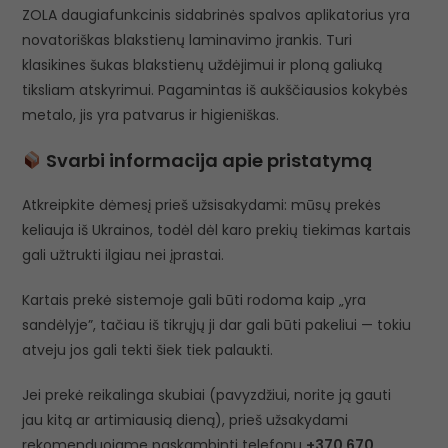
ZOLA daugiafunkcinis sidabrinės spalvos aplikatorius yra
novatoriškas blakstienų laminavimo įrankis. Turi
klasikines šukas blakstienų uždėjimui ir ploną galiuką
tiksliam atskyrimui. Pagamintas iš aukščiausios kokybės
metalo, jis yra patvarus ir higieniškas.
Svarbi informacija apie pristatymą
Atkreipkite dėmesį prieš užsisakydami: mūsų prekės
keliauja iš Ukrainos, todėl dėl karo prekių tiekimas kartais
gali užtrukti ilgiau nei įprastai.
Kartais prekė sistemoje gali būti rodoma kaip „yra
sandėlyje”, tačiau iš tikrųjų ji dar gali būti pakeliui — tokiu
atveju jos gali tekti šiek tiek palaukti.
Jei prekė reikalinga skubiai (pavyzdžiui, norite ją gauti
jau kitą ar artimiausią dieną), prieš užsakydami
rekomenduojame paskambinti telefonu
+370 670