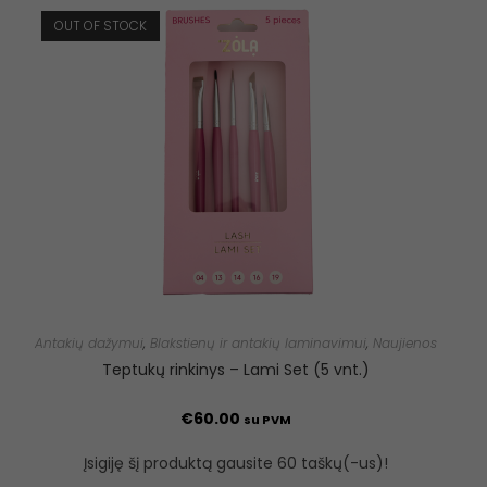
OUT OF STOCK
Antakių dažymui
,
Blakstienų ir antakių laminavimui
,
Naujienos
Teptukų rinkinys – Lami Set (5 vnt.)
€
60.00
su PVM
Įsigiję šį produktą gausite 60 taškų(-us)!