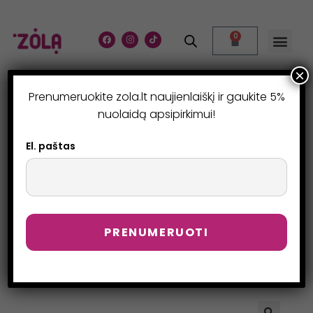
0
×
Prenumeruokite zola.lt naujienlaiškį ir gaukite 5%
DAUGIAFUNKCINIS
nuolaidą apsipirkimui!
METALINIS
El. paštas
APLIKATORIUS – SILVER
>
Parduotuvė
>
Daugiafunkcinis metalinis aplikatorius – SILVER