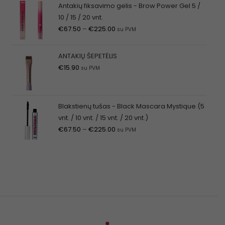
Antakių fiksavimo gelis - Brow Power Gel 5 /
10 / 15 / 20 vnt.
€
67.50
–
€
225.00
su PVM
ANTAKIŲ ŠEPETĖLIS
€
15.90
su PVM
Blakstienų tušas - Black Mascara Mystique (5
vnt. / 10 vnt. / 15 vnt. / 20 vnt.)
€
67.50
–
€
225.00
su PVM