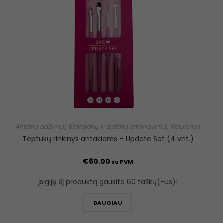
Antakių dažymui
,
Blakstienų ir antakių laminavimui
,
Naujienos
Teptukų rinkinys antakiams – Update Set (4 vnt.)
€
60.00
su PVM
Įsigiję šį produktą gausite 60 taškų(-us)!
DAUGIAU