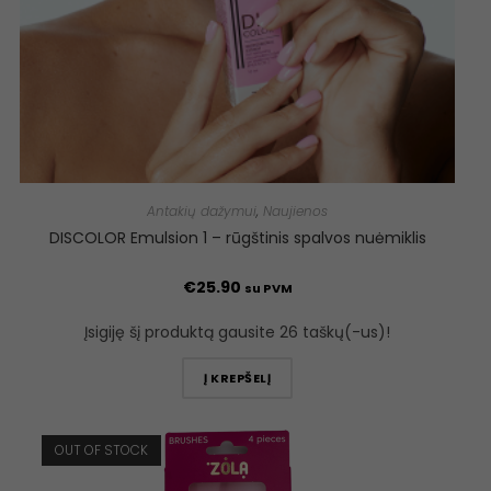
Antakių dažymui
,
Naujienos
DISCOLOR Emulsion 1 – rūgštinis spalvos nuėmiklis
€
25.90
su PVM
Įsigiję šį produktą gausite 26 taškų(-us)!
Į KREPŠELĮ
OUT OF STOCK