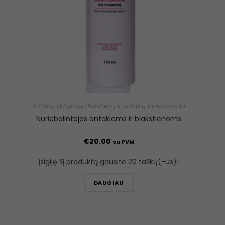
Antakių dažymui
,
Blakstienų ir antakių laminavimui
Nuriebalintojas antakiams ir blakstienoms
€
20.00
su PVM
Įsigiję šį produktą gausite 20 taškų(-us)!
DAUGIAU