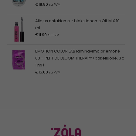
€
19.90
su PVM
Aliejus antakiams ir blakstienoms OIL MIX 10
ml
€
11.90
su PVM
EMOTION COLOR LAB laminavimo priemonė
03 – PEPTIDE BLOOM THERAPY (pakeliuose, 3 x
1 ml)
€
15.00
su PVM