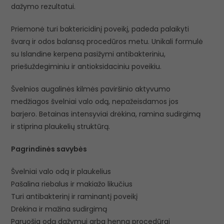
dažymo rezultatui.
Priemonė turi baktericidinį poveikį, padeda palaikyti
švarą ir odos balansą procedūros metu. Unikali formulė
su Islandine kerpena pasižymi antibakteriniu,
priešuždegiminiu ir antioksidaciniu poveikiu.
Švelnios augalinės kilmės paviršinio aktyvumo
medžiagos švelniai valo odą, nepažeisdamos jos
barjero. Betainas intensyviai drėkina, ramina sudirgimą
ir stiprina plaukelių struktūrą.
Pagrindinės savybės
Švelniai valo odą ir plaukelius
Pašalina riebalus ir makiažo likučius
Turi antibakterinį ir raminantį poveikį
Drėkina ir mažina sudirgimą
Paruošia odą dažymui arba henna procedūrai