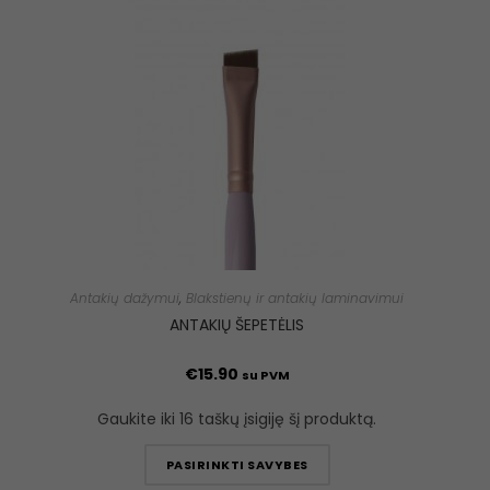
Antakių dažymui
,
Blakstienų ir antakių laminavimui
ANTAKIŲ ŠEPETĖLIS
€
15.90
su PVM
Gaukite iki 16 taškų įsigiję šį produktą.
PASIRINKTI SAVYBES