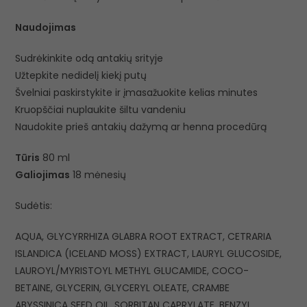
Naudojimas
Sudrėkinkite odą antakių srityje
Užtepkite nedidelį kiekį putų
Švelniai paskirstykite ir įmasažuokite kelias minutes
Kruopščiai nuplaukite šiltu vandeniu
Naudokite prieš antakių dažymą ar henna procedūrą
Tūris
80 ml
Galiojimas
18 mėnesių
Sudėtis:
AQUA, GLYCYRRHIZA GLABRA ROOT EXTRACT, CETRARIA
ISLANDICA (ICELAND MOSS) EXTRACT, LAURYL GLUCOSIDE,
LAUROYL/MYRISTOYL METHYL GLUCAMIDE, COCO-
BETAINE, GLYCERIN, GLYCERYL OLEATE, CRAMBE
ABYSSINICA SEED OIL, SORBITAN CAPRYLATE, BENZYL