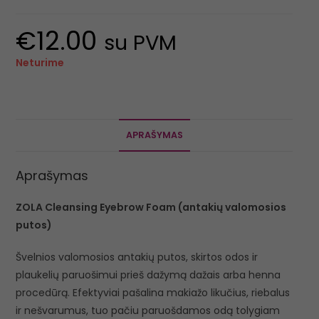
€
12.00
su PVM
Neturime
APRAŠYMAS
Aprašymas
ZOLA Cleansing Eyebrow Foam (antakių valomosios
putos)
Švelnios valomosios antakių putos, skirtos odos ir
plaukelių paruošimui prieš dažymą dažais arba henna
procedūrą. Efektyviai pašalina makiažo likučius, riebalus
ir nešvarumus, tuo pačiu paruošdamos odą tolygiam