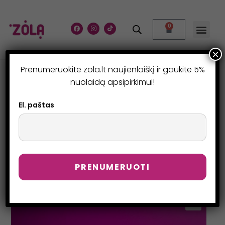
0
×
Prenumeruokite zola.lt naujienlaiškį ir gaukite 5%
ŠAMPŪNAS PUTOS
nuolaidą apsipirkimui!
80ML.
El. paštas
>
Parduotuvė
>
ŠAMPŪNAS PUTOS 80ml.