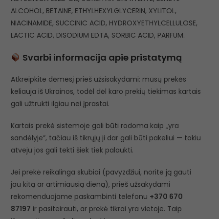
ALCOHOL, BETAINE, ETHYLHEXYLGLYCERIN, XYLITOL,
NIACINAMIDE, SUCCINIC ACID, HYDROXYETHYLCELLULOSE,
LACTIC ACID, DISODIUM EDTA, SORBIC ACID, PARFUM.
Svarbi informacija apie pristatymą
Atkreipkite dėmesį prieš užsisakydami: mūsų prekės
keliauja iš Ukrainos, todėl dėl karo prekių tiekimas kartais
gali užtrukti ilgiau nei įprastai.
Kartais prekė sistemoje gali būti rodoma kaip „yra
sandėlyje”, tačiau iš tikrųjų ji dar gali būti pakeliui — tokiu
atveju jos gali tekti šiek tiek palaukti.
Jei prekė reikalinga skubiai (pavyzdžiui, norite ją gauti
jau kitą ar artimiausią dieną), prieš užsakydami
rekomenduojame paskambinti telefonu
+370 670
87197
ir pasiteirauti, ar prekė tikrai yra vietoje. Taip