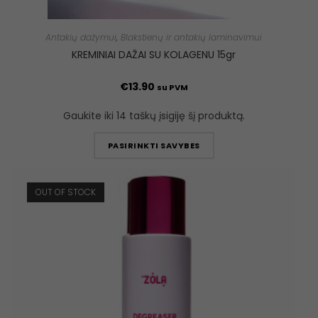
Antakių dažymui
,
Blakstienų ir antakių laminavimui
KREMINIAI DAŽAI SU KOLAGENU 15gr
€
13.90
su PVM
Gaukite iki 14 taškų įsigiję šį produktą.
PASIRINKTI SAVYBES
OUT OF STOCK