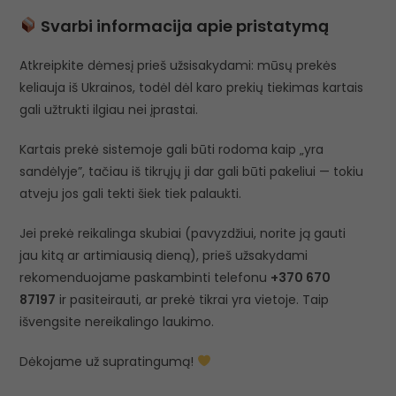
Svarbi informacija apie pristatymą
Atkreipkite dėmesį prieš užsisakydami: mūsų prekės
keliauja iš Ukrainos, todėl dėl karo prekių tiekimas kartais
gali užtrukti ilgiau nei įprastai.
Kartais prekė sistemoje gali būti rodoma kaip „yra
sandėlyje”, tačiau iš tikrųjų ji dar gali būti pakeliui — tokiu
atveju jos gali tekti šiek tiek palaukti.
Jei prekė reikalinga skubiai (pavyzdžiui, norite ją gauti
jau kitą ar artimiausią dieną), prieš užsakydami
rekomenduojame paskambinti telefonu
+370 670
87197
ir pasiteirauti, ar prekė tikrai yra vietoje. Taip
išvengsite nereikalingo laukimo.
Dėkojame už supratingumą!