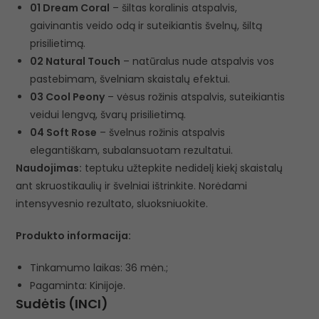
01 Dream Coral
– šiltas koralinis atspalvis,
gaivinantis veido odą ir suteikiantis švelnų, šiltą
prisilietimą.
02 Natural Touch
– natūralus nude atspalvis vos
pastebimam, švelniam skaistalų efektui.
03 Cool Peony
– vėsus rožinis atspalvis, suteikiantis
veidui lengvą, švarų prisilietimą.
04 Soft Rose
– švelnus rožinis atspalvis
elegantiškam, subalansuotam rezultatui.
Naudojimas:
teptuku užtepkite nedidelį kiekį skaistalų
ant skruostikaulių ir švelniai ištrinkite. Norėdami
intensyvesnio rezultato, sluoksniuokite.
Produkto informacija:
Tinkamumo laikas: 36 mėn.;
Pagaminta: Kinijoje.
Sudėtis (INCI)