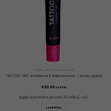
Antakių dažymui
,
Naujienos
TATTOO TINT antakiams ir blakstienoms – Juoda spalva
€
20.00
su PVM
Įsigiję šį produktą gausite 20 taškų(-us)!
Į KREPŠELĮ