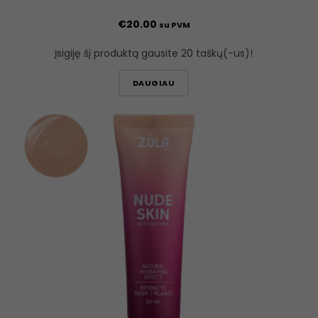
€
20.00
su PVM
Įsigiję šį produktą gausite 20 taškų(-us)!
DAUGIAU