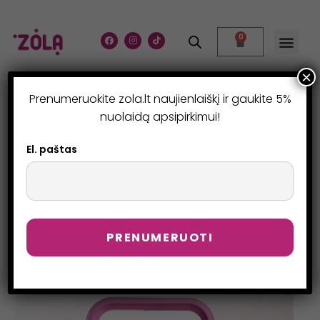
0
×
Prenumeruokite zola.lt naujienlaiškį ir gaukite 5%
SKAISTALAI „VELVET
nuolaidą apsipirkimui!
BLUSH GLOW“
El. paštas
>
Parduotuvė
>
Skaistalai „Velvet Blush Glow“