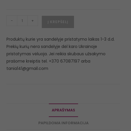
-
+
Į KREPŠELĮ
Produktų kurie yra sandėlyje pristatymo laikas 1-3 d.d.
Prekių kurių nėra sandėlyje dėl karo Ukrainoje
pristatymas vėluoja. Jei reikia skubaus užsakymo
prašome kreiptis tel. +370 67087197 arba
tania141@gmail.com
APRAŠYMAS
PAPILDOMA INFORMACIJA