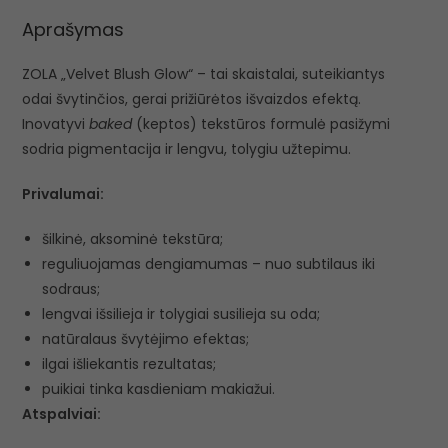
Aprašymas
ZOLA „Velvet Blush Glow“ – tai skaistalai, suteikiantys
odai švytinčios, gerai prižiūrėtos išvaizdos efektą.
Inovatyvi
baked
(keptos) tekstūros formulė pasižymi
sodria pigmentacija ir lengvu, tolygiu užtepimu.
Privalumai:
šilkinė, aksominė tekstūra;
reguliuojamas dengiamumas – nuo subtilaus iki
sodraus;
lengvai išsilieja ir tolygiai susilieja su oda;
natūralaus švytėjimo efektas;
ilgai išliekantis rezultatas;
puikiai tinka kasdieniam makiažui.
Atspalviai: