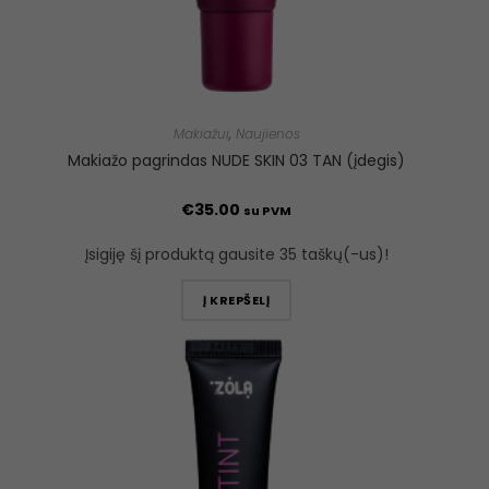
Makiažui
,
Naujienos
Makiažo pagrindas NUDE SKIN 03 TAN (įdegis)
€
35.00
su PVM
Įsigiję šį produktą gausite 35 taškų(-us)!
Į KREPŠELĮ