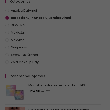
Kategorijos
Antakių Dažymui
Blakstienų Ir Antakių Laminavimui
DIDMENA
Makiažui
Mokymai
Naujienos
Spec. Pasiūlymai
Zola Makeup Day
Rekomenduojamas
Magiška matinio efekto pudra - IRIS
€
24.90
su PVM
Lūpų matiniai dažai „Velour Lip Souffle“–