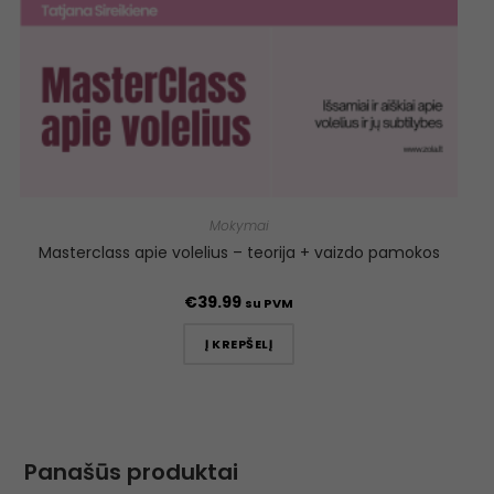
Mokymai
Masterclass apie volelius – teorija + vaizdo pamokos
€
39.99
su PVM
Į KREPŠELĮ
Panašūs produktai