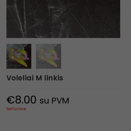
Voleliai M linkis
€
8.00
su PVM
Neturime