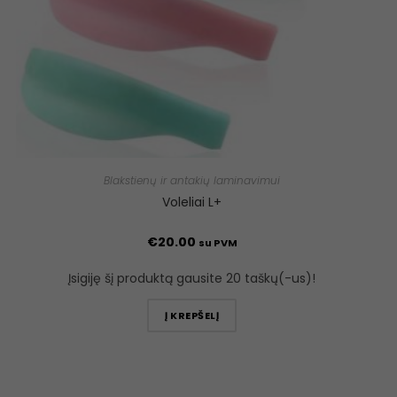
Blakstienų ir antakių laminavimui
Voleliai L+
€
20.00
su PVM
Įsigiję šį produktą gausite 20 taškų(-us)!
Į KREPŠELĮ