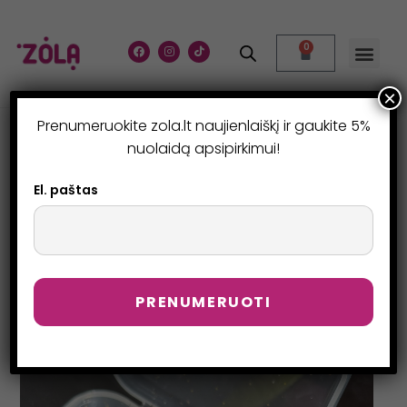
0
×
Prenumeruokite zola.lt naujienlaiškį ir gaukite 5%
VOLELIAI M LINKIS
nuolaidą apsipirkimui!
>
Parduotuvė
>
Voleliai M linkis
El. paštas