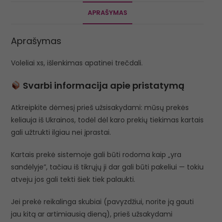
APRAŠYMAS
Aprašymas
Voleliai xs, išlenkimas apatinei trečdali.
Svarbi informacija apie pristatymą
Atkreipkite dėmesį prieš užsisakydami: mūsų prekės
keliauja iš Ukrainos, todėl dėl karo prekių tiekimas kartais
gali užtrukti ilgiau nei įprastai.
Kartais prekė sistemoje gali būti rodoma kaip „yra
sandėlyje”, tačiau iš tikrųjų ji dar gali būti pakeliui — tokiu
atveju jos gali tekti šiek tiek palaukti.
Jei prekė reikalinga skubiai (pavyzdžiui, norite ją gauti
jau kitą ar artimiausią dieną), prieš užsakydami