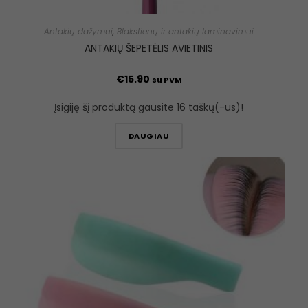
Antakių dažymui
,
Blakstienų ir antakių laminavimui
ANTAKIŲ ŠEPETĖLIS AVIETINIS
€
15.90
su PVM
Įsigiję šį produktą gausite 16 taškų(-us)!
DAUGIAU