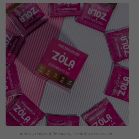
Antakių dažymui
,
Blakstienų ir antakių laminavimui