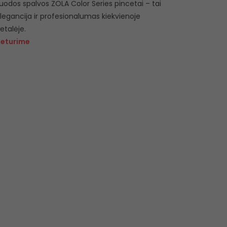
uodos spalvos ZOLA Color Series pincetai – tai
legancija ir profesionalumas kiekvienoje
etalėje.
eturime