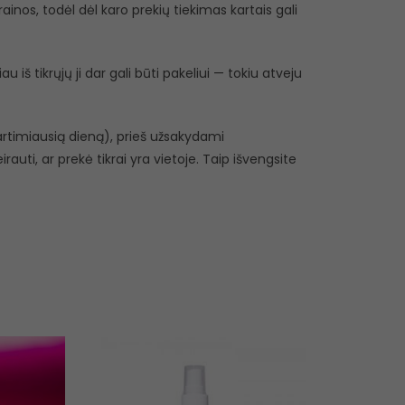
inos, todėl dėl karo prekių tiekimas kartais gali
 iš tikrųjų ji dar gali būti pakeliui — tokiu atveju
r artimiausią dieną), prieš užsakydami
eirauti, ar prekė tikrai yra vietoje. Taip išvengsite