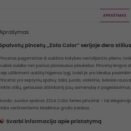
APRAŠYMAS
Aprašymas
Spalvotų pincetų „Zola Color” serijoje dera stili
Pincetas pagamintas iš aukštos kokybės nerūdijančio plieno, todėl 
puikiai sulaiko net pačius ploniausius plaukelius. Pincetą lengva ste
taip užtikrinant aukštą higienos lygį, todėl jis yra idealus pasir
Pincetai yra septynių spalvų: žalia, juoda, violetinė, šviesiai rausva
rinktis stilių, geriausiai atitinkantį jūsų asmenybę ir pageidavimus.
Juoda: Juodos spalvos ZOLA Color Series pincetai – tai elegancija 
tinka vertinantiems klasikinius grožio įrankius.
Svarbi informacija apie pristatymą