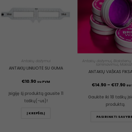
Antakių dažymui
Antakių dažymui
,
Blakstienų 
laminavimui
,
Makiaž
ANTAKIŲ LINIUOTĖ SU GUMA
ANTAKIŲ VAŠKAS FIKSA
€
10.90
su PVM
€
14.90
–
€
17.90
su
Įsigiję šį produktą gausite 11
Gaukite iki 18 taškų įsi
taškų(-us)!
produktą.
Į KREPŠELĮ
PASIRINKTI SAVYB