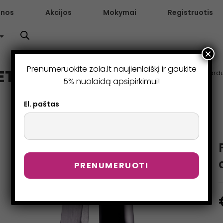
enos
Akcijos
Mokymai
Registruotis
×
Prenumeruokite zola.lt naujienlaiškį ir gaukite
ETAS ANTAKIAMS – JUODA
>
Pard
5% nuolaidą apsipirkimui!
El. paštas