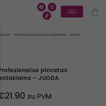
Mano
paskyra
uotuvė
>
Profesionalus pincetas antakiams – JUODA
Profesionalus pincetas
antakiams – JUODA
€
21.90
su PVM