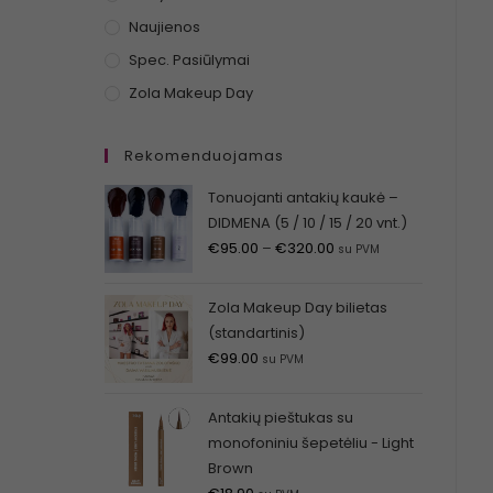
Naujienos
Spec. Pasiūlymai
Zola Makeup Day
Rekomenduojamas
Tonuojanti antakių kaukė –
DIDMENA (5 / 10 / 15 / 20 vnt.)
€
95.00
–
€
320.00
su PVM
Zola Makeup Day bilietas
(standartinis)
€
99.00
su PVM
Antakių pieštukas su
monofoniniu šepetėliu - Light
Brown