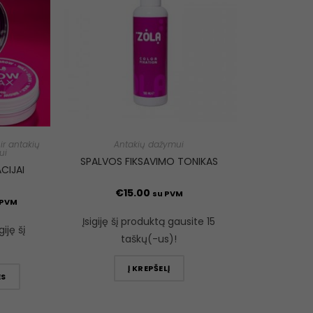
ir antakių
Antakių dažymui
ui
SPALVOS FIKSAVIMO TONIKAS
CIJAI
€
15.00
su PVM
 PVM
Įsigiję šį produktą gausite 15
giję šį
taškų(-us)!
Į KREPŠELĮ
ES