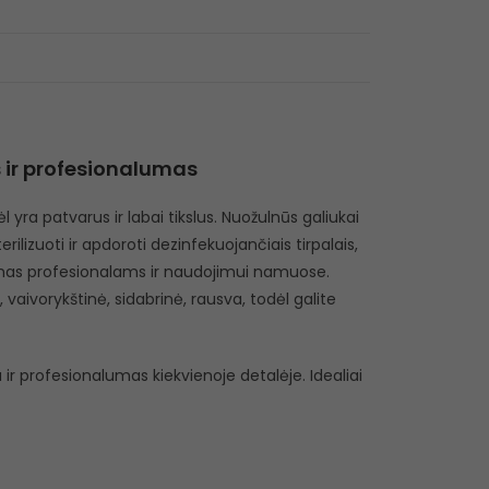
us ir profesionalumas
yra patvarus ir labai tikslus. Nuožulnūs galiukai
rilizuoti ir apdoroti dezinfekuojančiais tirpalais,
inkimas profesionalams ir naudojimui namuose.
, vaivorykštinė, sidabrinė, rausva, todėl galite
ir profesionalumas kiekvienoje detalėje. Idealiai