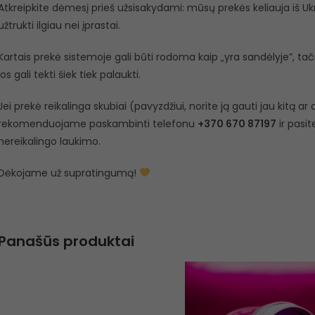
Atkreipkite dėmesį prieš užsisakydami: mūsų prekės keliauja iš Ukra
užtrukti ilgiau nei įprastai.
Kartais prekė sistemoje gali būti rodoma kaip „yra sandėlyje”, tačiau
jos gali tekti šiek tiek palaukti.
Jei prekė reikalinga skubiai (pavyzdžiui, norite ją gauti jau kitą a
rekomenduojame paskambinti telefonu
+370 670 87197
ir pasit
nereikalingo laukimo.
Dėkojame už supratingumą!
Panašūs produktai