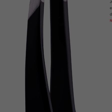
J
e
d
N