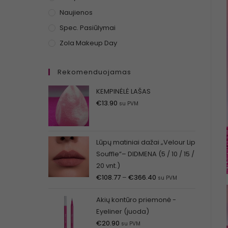
Naujienos
Spec. Pasiūlymai
Zola Makeup Day
Rekomenduojamas
KEMPINĖLĖ LAŠAS
€
13.90
su PVM
Lūpų matiniai dažai „Velour Lip
Souffle“– DIDMENA (5 / 10 / 15 /
20 vnt.)
€
108.77
–
€
366.40
su PVM
Akių kontūro priemonė -
Eyeliner (juoda)
€
20.90
su PVM