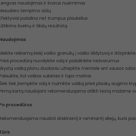
Lengvas naudojimas ir švarus nuėmimas
Nesudaro tempimo siūlų
Efektyviai pašalina net trumpus plaukelius
Užtikrina švelnų ir tikslų rezultatą
Naudojimas
Įdėkite reikiamą kiekį vaško granulių į vaško šildytuvą ir ištirpinkite
Prieš procedūrą nuvalykite odą ir pašalinkite nešvarumus
Skystą vašką plonu sluoksniu užtepkite mentele ant sausos odos
Palaukite, kol vaškas sukietės ir taps matinis
Šiek tiek įtempkite odą ir nuimkite vašką prieš plaukų augimo kry
Pirmą kartą naudojant rekomenduojama atlikti testą mažame o
Po procedūros
Rekomenduojama naudoti drėkinantį ir raminantį aliejų, kuris padės
Tūris