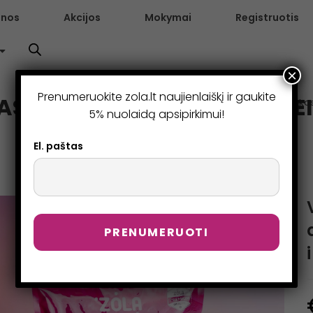
enos
Akcijos
Mokymai
Registruotis
×
Prenumeruokite zola.lt naujienlaiškį ir gaukite
S DEPILIACINIS VAŠKAS VEI
>
Parduotuvė
>
Vaškas
5% nuolaidą apsipirkimui!
El. paštas