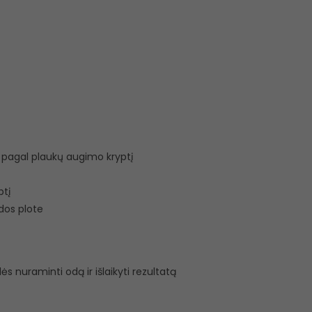
 pagal plaukų augimo kryptį
ptį
dos plote
 nuraminti odą ir išlaikyti rezultatą