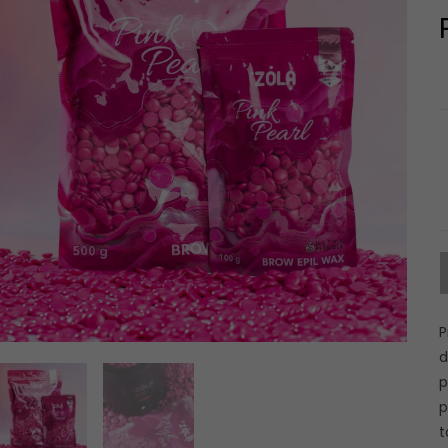
P
d
p
p
t