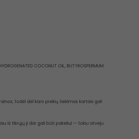
X, HYDROGENATED COCONUT OIL, BUTYROSPERMUM
inos, todėl dėl karo prekių tiekimas kartais gali
 iš tikrųjų ji dar gali būti pakeliui — tokiu atveju