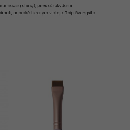
r artimiausią dieną), prieš užsakydami
eirauti, ar prekė tikrai yra vietoje. Taip išvengsite