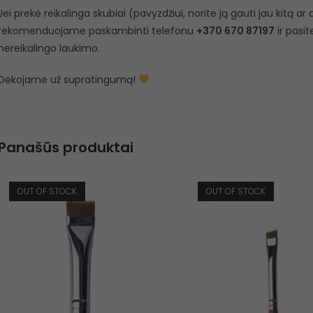
Jei prekė reikalinga skubiai (pavyzdžiui, norite ją gauti jau kitą a
rekomenduojame paskambinti telefonu
+370 670 87197
ir pasit
nereikalingo laukimo.
Dėkojame už supratingumą!
Panašūs produktai
OUT OF STOCK
OUT OF STOCK