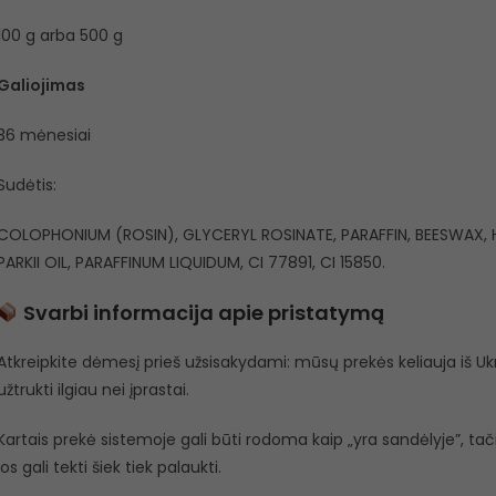
100 g arba 500 g
Galiojimas
36 mėnesiai
Sudėtis:
COLOPHONIUM (ROSIN), GLYCERYL ROSINATE, PARAFFIN, BEESWA
PARKII OIL, PARAFFINUM LIQUIDUM, CI 77891, CI 15850.
Svarbi informacija apie pristatymą
Atkreipkite dėmesį prieš užsisakydami: mūsų prekės keliauja iš Ukra
užtrukti ilgiau nei įprastai.
Kartais prekė sistemoje gali būti rodoma kaip „yra sandėlyje”, tačiau
jos gali tekti šiek tiek palaukti.