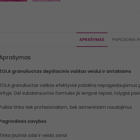
APRAŠYMAS
PAPILDOMA I
Aprašymas
ZOLA granuliuotas depiliacinis vaškas veidui ir antakiams
ZOLA granuliuotas vaškas efektyviai pašalina nepageidaujamus pl
srityje. Dėl subalansuotos formulės jis lengvai tepasi, tolygiai pasi
Puikiai tinka tiek profesionaliam, tiek asmeniniam naudojimui.
Pagrindinės savybės
Tinka jautriai odai ir veido zonai