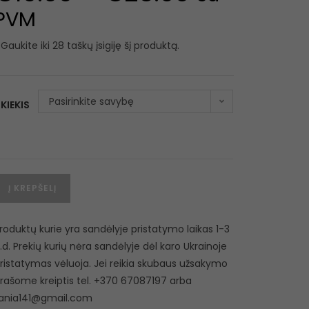
PVM
Gaukite iki 28 taškų įsigiję šį produktą.
Pasirinkite savybę
KIEKIS
Į KREPŠELĮ
roduktų kurie yra sandėlyje pristatymo laikas 1-3
.d. Prekių kurių nėra sandėlyje dėl karo Ukrainoje
ristatymas vėluoja. Jei reikia skubaus užsakymo
rašome kreiptis tel. +370 67087197 arba
ania141@gmail.com