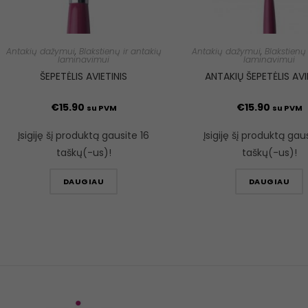
Antakių dažymui
,
Blakstienų ir antakių
Antakių dažymui
,
Blakstienų 
laminavimui
laminavimui
ŠEPETĖLIS AVIETINIS
ANTAKIŲ ŠEPETĖLIS AVI
€
15.90
€
15.90
su PVM
su PVM
Įsigiję šį produktą gausite 16
Įsigiję šį produktą gau
taškų(-us)!
taškų(-us)!
DAUGIAU
DAUGIAU