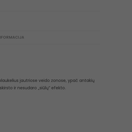
NFORMACIJA
aukelius jautriose veido zonose, ypač antakių
skirsto ir nesudaro „siūlų“ efekto.