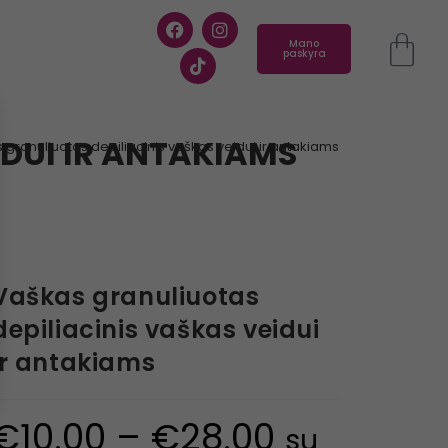
Mano
paskyra
DUI IR ANTAKIAMS
 granuliuotas depiliacinis vaškas veidui ir antakiams
Vaškas granuliuotas
depiliacinis vaškas veidui
ir antakiams
€
10.00
–
€
28.00
su