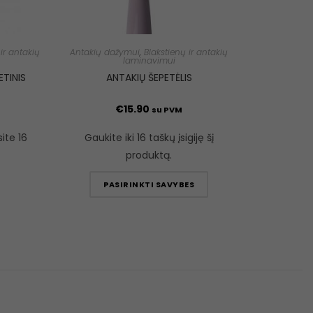
ir antakių
Antakių dažymui
,
Blakstienų ir antakių
laminavimui
ETINIS
ANTAKIŲ ŠEPETĖLIS
€
15.90
su PVM
site 16
Gaukite iki 16 taškų įsigiję šį
produktą.
PASIRINKTI SAVYBES