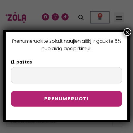
0
×
Prenumeruokite zola.lt naujienlaiškį ir gaukite 5%
100ML
nuolaidą apsipirkimui!
>
Produktai
>
100ml
El. paštas
Numatytasis rikiavimas