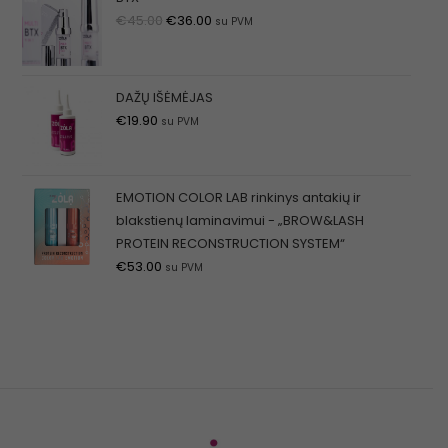
€
45.00
€
36.00
su PVM
DAŽŲ IŠĖMĖJAS
€
19.90
su PVM
EMOTION COLOR LAB rinkinys antakių ir
blakstienų laminavimui - „BROW&LASH
PROTEIN RECONSTRUCTION SYSTEM“
€
53.00
su PVM