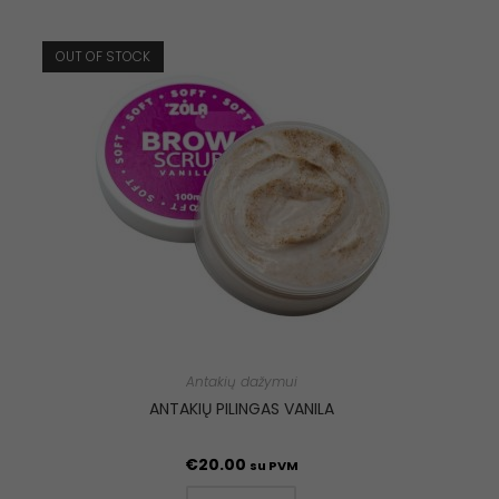
OUT OF STOCK
Antakių dažymui
ANTAKIŲ PILINGAS VANILA
€
20.00
su PVM