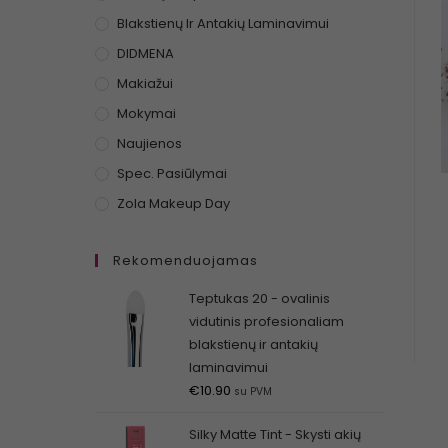
Blakstienų Ir Antakių Laminavimui
DIDMENA
Makiažui
Mokymai
Naujienos
Spec. Pasiūlymai
Zola Makeup Day
Rekomenduojamas
Teptukas 20 - ovalinis
vidutinis profesionaliam
blakstienų ir antakių
laminavimui
€
10.90
su PVM
Silky Matte Tint - Skysti akių