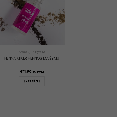
Antakių dažymui
HENNA MIXER HENNOS MAIŠYMU
€
11.90
su PVM
Į KREPŠELĮ