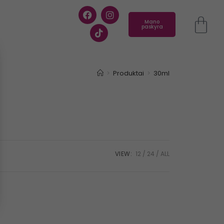
Mano
paskyra
>
Produktai
>
30ml
VIEW:
12
24
ALL