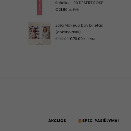
šešėliai - 03 DESERT ROSE
€
21.90
su PVM
Zola Makeup Day bilietas
(ankstyvasis)
€
99.00
€
79.00
su PVM
AKCIJOS
SPEC. PASIŪLYMAI