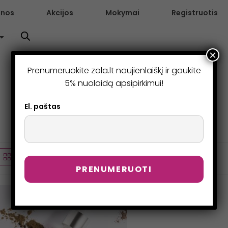
enos
Akcijos
Mokymai
Registruotis
×
Prenumeruokite zola.lt naujienlaiškį ir gaukite
5% nuolaidą apsipirkimui!
El. paštas
Numatytasis rikiavimas