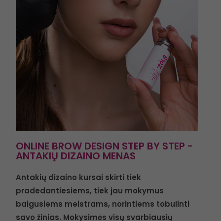
ONLINE BROW DESIGN STEP BY STEP -
ANTAKIŲ DIZAINO MENAS
Antakių dizaino kursai skirti tiek
pradedantiesiems, tiek jau mokymus
baigusiems meistrams, norintiems tobulinti
savo žinias. Mokysimės visų svarbiausių