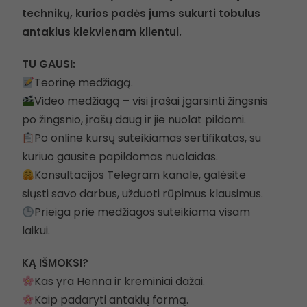
technikų, kurios padės jums sukurti tobulus
antakius kiekvienam klientui.
TU GAUSI:
Teorinę medžiagą.
Video medžiagą – visi įrašai įgarsinti žingsnis
po žingsnio, įrašų daug ir jie nuolat pildomi.
Po online kursų suteikiamas sertifikatas, su
kuriuo gausite papildomas nuolaidas.
Konsultacijos Telegram kanale, galėsite
siųsti savo darbus, užduoti rūpimus klausimus.
Prieiga prie medžiagos suteikiama visam
laikui.
KĄ IŠMOKSI?
Kas yra Henna ir kreminiai dažai.
Kaip padaryti antakių formą.