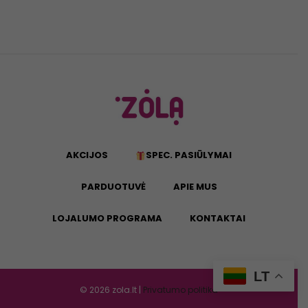
AKCIJOS
SPEC. PASIŪLYMAI
PARDUOTUVĖ
APIE MUS
LOJALUMO PROGRAMA
KONTAKTAI
LT
©
2026
zola.lt |
Privatumo politika