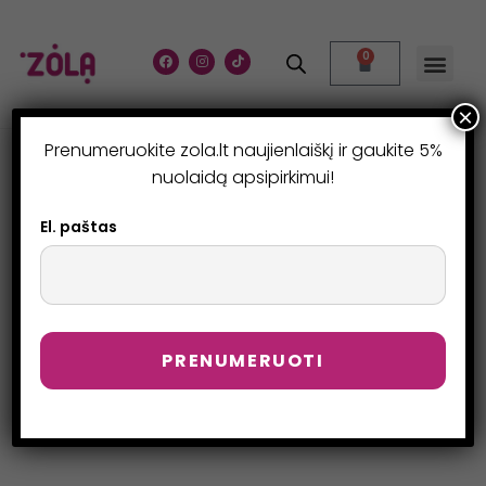
0
×
Prenumeruokite zola.lt naujienlaiškį ir gaukite 5%
MOKYMAI
nuolaidą apsipirkimui!
>
Mokymai
El. paštas
ONLINE KURSAI - TAVO
PATOGUMUI