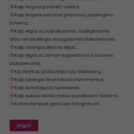
Kaip lengvai pasirinkti volelius.
Kaip lengvai nustatyti priemonių padengimo
schemą.
Kaip elgtis su susivėlusiomis, nudegintomis
arba netaisyklingai ataugusiomis blakstienomis.
Kaip teisingai dirbti su klijais.
Kaip elgtis su žemyn augančiomis ir kietomis
blakstienomis.
Ką daryti su plačia linija tarp blakstienų.
Kaip teisingai dezinfekuoti instrumentus.
Kaip suredaguoti nuotraukas.
Kaip sukurti vaizdo įrašus socialiniams tinklams.
Kuriais kampais geriausia fotografuoti.
Įsigyti