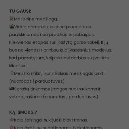
TU GAUSI:
Metodinę medžiagą.
Video pamokas, kuriose procedūros
paaiškinamos nuo pradžios iki pabaigos.
Kiekvienas etapas turi įrašytą garso takelį. Ir jų
bus ne vienas
!
Parinkau kuo įvairesnius modelius,
kad pamatytum, kaip skiriasi darbas su įvairiais
klientais.
Meistro rinkinį, kur ir kokias medžiagas pirkti
(nuorodas į parduotuves).
Sąrašą tinkamos įrangos nuotraukoms ir
vaizdo įrašams (nuorodas į parduotuves).
KĄ IŠMOKSI?
Kaip teisingai suklijuoti blakstienas.
Kaip dirbti su sudėtingomis blakstienomis.