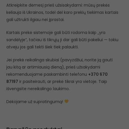
Atkreipkite dėmesį prieš užsisakydami: mūsų prekės
keliauja iš Ukrainos, todėl dėl karo prekių tiekimas kartais
gali užtrukti ilgiau nei įprastai.
Kartais prekė sistemoje gali būti rodoma kaip „yra
sandėlyje”, tačiau iš tikrųjų ji dar gali būti pakeliui — tokiu
atveju jos gali tekti šiek tiek palaukti.
Jei prekė reikalinga skubiai (pavyzdžiui, norite ją gauti
jau kitą ar artimiausią dieną), prieš užsakydami
rekomenduojame paskambinti telefonu
+370 670
87197
ir pasiteirauti, ar prekė tikrai yra vietoje. Taip
išvengsite nereikalingo laukimo.
Dėkojame už supratingumą!