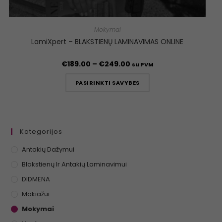
Mokymai
LamiXpert – BLAKSTIENŲ LAMINAVIMAS ONLINE
€
189.00
–
€
249.00
su PVM
PASIRINKTI SAVYBES
Kategorijos
Antakių Dažymui
Blakstienų Ir Antakių Laminavimui
DIDMENA
Makiažui
Mokymai