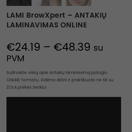
LAMI BrowXpert – ANTAKIŲ
LAMINAVIMAS ONLINE
€
24.19
–
€
48.39
su
PVM
Sužinokite viską apie antakių laminavimą patogiu
ONLINE formatu. Galima dirbti ir praktikuotis ne tik su
ZOLA prekės ženklu!
Video
grotuvas