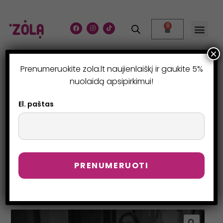
0
×
Prenumeruokite zola.lt naujienlaiškį ir gaukite 5%
LAMI BROWXPERT –
nuolaidą apsipirkimui!
ANTAKIŲ LAMINAVIMAS
El. paštas
ONLINE
>
Parduotuvė
>
LAMI BrowXpert – ANTAKIŲ LAMINAVIMAS ONLIN