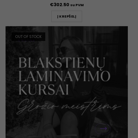
€
302.50
su PVM
Į KREPŠELĮ
OUT OF STOCK