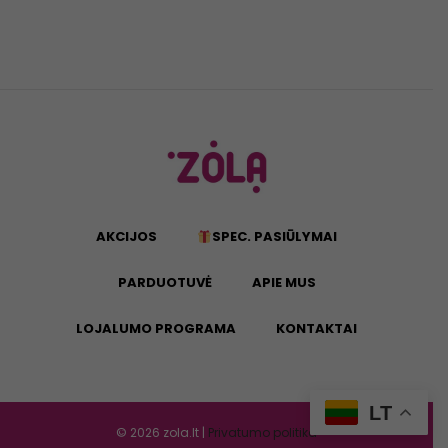
AKCIJOS
SPEC. PASIŪLYMAI
PARDUOTUVĖ
APIE MUS
LOJALUMO PROGRAMA
KONTAKTAI
LT
©
2026
zola.lt |
Privatumo politika