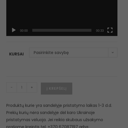
00:00
00:33
Pasirinkite savybę
KURSAI
-
+
Į KREPŠELĮ
Produktų kurie yra sandėlyje pristatymo laikas 1-3 d.d.
Prekių kurių nėra sandėlyje dėl karo Ukrainoje
pristatymas vėluoja. Jei reikia skubaus užsakymo
prašome kreiptis tel. +370 67087197 arba