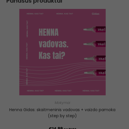
Panašūs produktai
Mokymai
Henna Gidas: skaitmeninis vadovas + vaizdo pamoka
(step by step)
€
14.99
su PVM