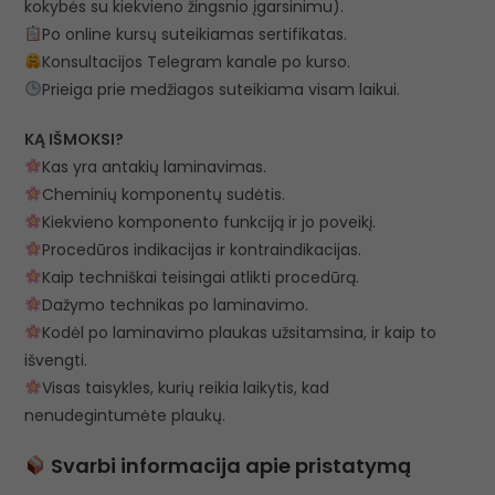
kokybės su kiekvieno žingsnio įgarsinimu).
Po online kursų suteikiamas sertifikatas.
Konsultacijos Telegram kanale po kurso.
Prieiga prie medžiagos suteikiama visam laikui.
KĄ IŠMOKSI?
Kas yra antakių laminavimas.
Cheminių komponentų sudėtis.
Kiekvieno komponento funkciją ir jo poveikį.
Procedūros indikacijas ir kontraindikacijas.
Kaip techniškai teisingai atlikti procedūrą.
Dažymo technikas po laminavimo.
Kodėl po laminavimo plaukas užsitamsina, ir kaip to
išvengti.
Visas taisykles, kurių reikia laikytis, kad
nenudegintumėte plaukų.
Svarbi informacija apie pristatymą