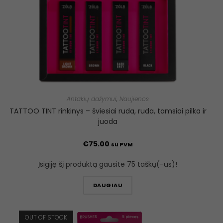
Antakių dažymui
,
Naujienos
TATTOO TINT rinkinys – šviesiai ruda, ruda, tamsiai pilka ir
juoda
€
75.00
su PVM
Įsigiję šį produktą gausite 75 taškų(-us)!
DAUGIAU
OUT OF STOCK