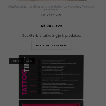
Antakių dažymui
,
Blakstienų ir antakių laminavimui
,
Makiažui
,
Naujienos
DOZATORIAI
€
5.00
su PVM
Gaukite iki 5 taškų įsigiję šį produktą.
PASIRINKTI SAVYBES
OUT OF STOCK