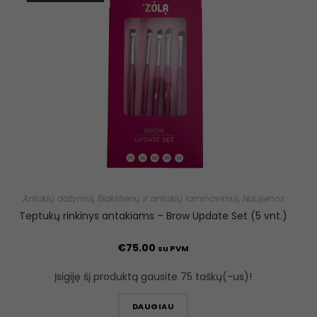
Antakių dažymui
,
Blakstienų ir antakių laminavimui
,
Naujienos
Teptukų rinkinys antakiams – Brow Update Set (5 vnt.)
€
75.00
su PVM
Įsigiję šį produktą gausite 75 taškų(-us)!
DAUGIAU