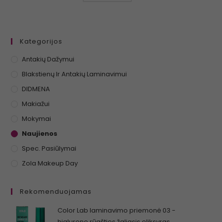
Kategorijos
Antakių Dažymui
Blakstienų Ir Antakių Laminavimui
DIDMENA
Makiažui
Mokymai
Naujienos
Spec. Pasiūlymai
Zola Makeup Day
Rekomenduojamas
Color Lab laminavimo priemonė 03 -
hialurono rūgšties žaliasis eliksyras