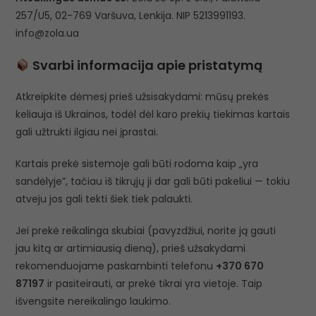
257/U5, 02-769 Varšuva, Lenkija. NIP 5213991193.
info@zola.ua
Svarbi informacija apie pristatymą
Atkreipkite dėmesį prieš užsisakydami: mūsų prekės
keliauja iš Ukrainos, todėl dėl karo prekių tiekimas kartais
gali užtrukti ilgiau nei įprastai.
Kartais prekė sistemoje gali būti rodoma kaip „yra
sandėlyje”, tačiau iš tikrųjų ji dar gali būti pakeliui — tokiu
atveju jos gali tekti šiek tiek palaukti.
Jei prekė reikalinga skubiai (pavyzdžiui, norite ją gauti
jau kitą ar artimiausią dieną), prieš užsakydami
rekomenduojame paskambinti telefonu
+370 670
87197
ir pasiteirauti, ar prekė tikrai yra vietoje. Taip
išvengsite nereikalingo laukimo.