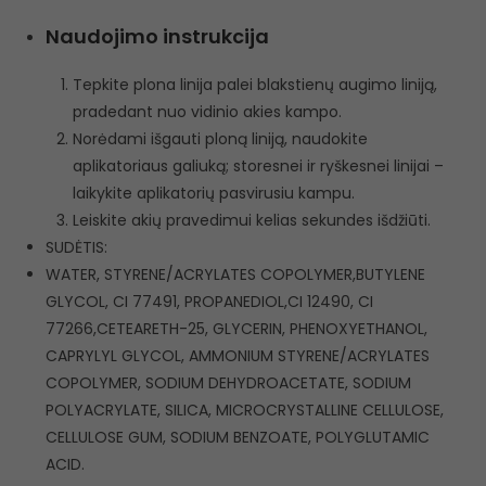
Naudojimo instrukcija
Tepkite plona linija palei blakstienų augimo liniją,
pradedant nuo vidinio akies kampo.
Norėdami išgauti ploną liniją, naudokite
aplikatoriaus galiuką; storesnei ir ryškesnei linijai –
laikykite aplikatorių pasvirusiu kampu.
Leiskite akių pravedimui kelias sekundes išdžiūti.
SUDĖTIS:
WATER, STYRENE/ACRYLATES COPOLYMER,BUTYLENE
GLYCOL, CI 77491, PROPANEDIOL,CI 12490, CI
77266,CETEARETH-25, GLYCERIN, PHENOXYETHANOL,
CAPRYLYL GLYCOL, AMMONIUM STYRENE/ACRYLATES
COPOLYMER, SODIUM DEHYDROACETATE, SODIUM
POLYACRYLATE, SILICA, MICROCRYSTALLINE CELLULOSE,
CELLULOSE GUM, SODIUM BENZOATE, POLYGLUTAMIC
ACID.