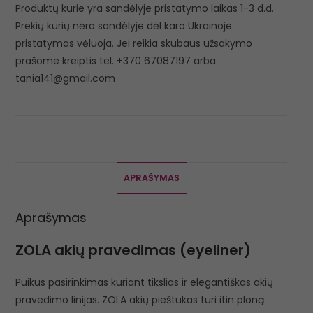
Produktų kurie yra sandėlyje pristatymo laikas 1-3 d.d.
Prekių kurių nėra sandėlyje dėl karo Ukrainoje
pristatymas vėluoja. Jei reikia skubaus užsakymo
prašome kreiptis tel. +370 67087197 arba
tania141@gmail.com
APRAŠYMAS
Aprašymas
ZOLA akių pravedimas (eyeliner)
Puikus pasirinkimas kuriant tikslias ir elegantiškas akių
pravedimo linijas. ZOLA akių pieštukas turi itin ploną