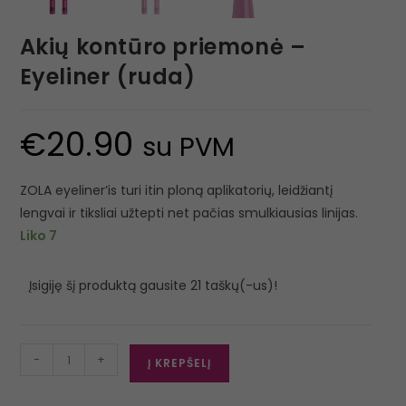
Akių kontūro priemonė –
Eyeliner (ruda)
€
20.90
su PVM
ZOLA eyeliner’is turi itin ploną aplikatorių, leidžiantį
lengvai ir tiksliai užtepti net pačias smulkiausias linijas.
Liko 7
Įsigiję šį produktą gausite 21 taškų(-us)!
-
+
Į KREPŠELĮ