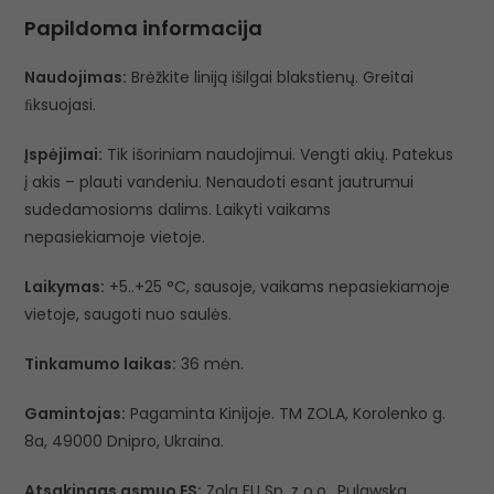
Papildoma informacija
Naudojimas:
Brėžkite liniją išilgai blakstienų. Greitai
ﬁksuojasi.
Įspėjimai:
Tik išoriniam naudojimui. Vengti akių. Patekus
į akis – plauti vandeniu. Nenaudoti esant jautrumui
sudedamosioms dalims. Laikyti vaikams
nepasiekiamoje vietoje.
Laikymas:
+5..+25 °C, sausoje, vaikams nepasiekiamoje
vietoje, saugoti nuo saulės.
Tinkamumo laikas:
36 mėn.
Gamintojas:
Pagaminta Kinijoje. TM ZOLA, Korolenko g.
8a, 49000 Dnipro, Ukraina.
Atsakingas asmuo ES:
Zola EU Sp. z o.o., Pulawska