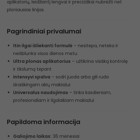
aplikatorių, leidžiantį lengvai ir preciziškai nubrėžti net
ploniausias linijas.
Pagrindiniai privalumai
Itin ilgai išliekanti formulė
– nesitepa, neteka ir
neišblunka visos dienos metu
Ultra plonas aplikatorius
– užtikrina visišką kontrolę
ir tikslumą tepant
Intensyvi spalva
– sodri juoda arba gili ruda
išraiškingam akių makiažui
Universalus naudojimas
– tinka kasdieniam,
profesionaliam ir ilgalaikiam makiažui
Papildoma informacija
Galiojimo laikas:
36 mėnesiai