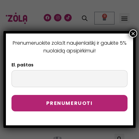
0
×
Prenumeruokite zola.lt naujienlaiškį ir gaukite 5%
AKIŲ KONTŪRO
nuolaidą apsipirkimui!
PRIEMONĖ – EYELINER
El. paštas
(RUDA)
>
Parduotuvė
>
Akių kontūro priemonė – Eyeliner (ruda)