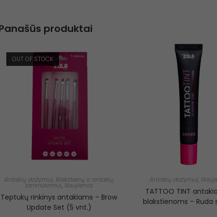
Panašūs produktai
OUT OF STOCK
Antakių dažymui
,
Blakstienų ir antakių
Antakių dažymui
,
Nauji
laminavimui
,
Naujienos
TATTOO TINT antakia
Teptukų rinkinys antakiams – Brow
blakstienoms – Ruda 
Update Set (5 vnt.)