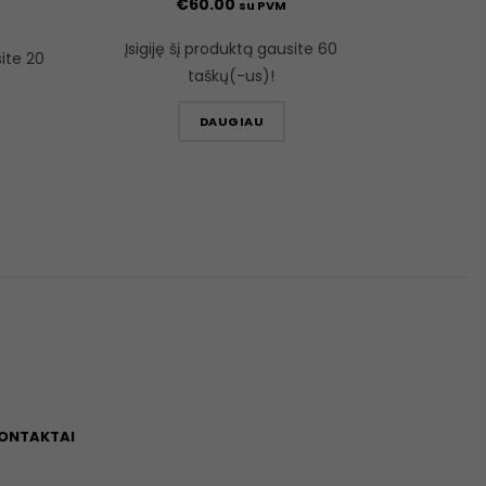
€
60.00
su PVM
Įsigiję šį produktą gausite 60
site 20
taškų(-us)!
DAUGIAU
ONTAKTAI