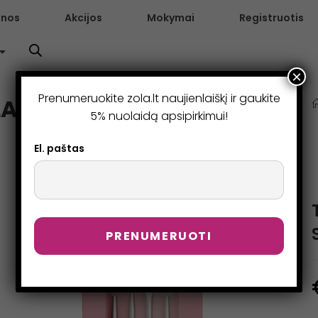
enos
Akcijos
Mokymai
Registruotis
×
Prenumeruokite zola.lt naujienlaiškį ir gaukite
AMI SET (4 VNT.)
5% nuolaidą apsipirkimui!
El. paštas