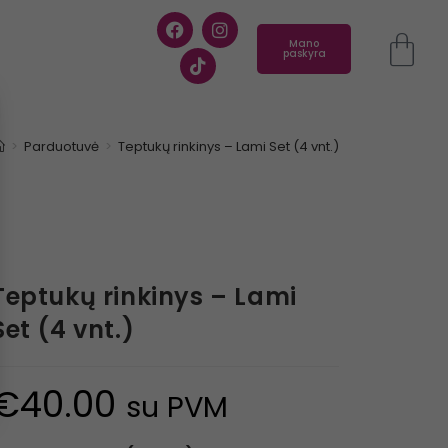
Mano
paskyra
>
Parduotuvė
>
Teptukų rinkinys – Lami Set (4 vnt.)
Teptukų rinkinys – Lami
Set (4 vnt.)
€
40.00
su PVM