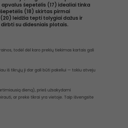
 apvalus šepetėlis (17) idealiai tinka
epetėlis (18) skirtas pirmai
20) leidžia tepti tolygiai dažus ir
 dirbti su didesniais plotais.
inos, todėl dėl karo prekių tiekimas kartais gali
 iš tikrųjų ji dar gali būti pakeliui — tokiu atveju
r artimiausią dieną), prieš užsakydami
eirauti, ar prekė tikrai yra vietoje. Taip išvengsite