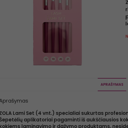
r
N
APRAŠYMAS
Aprašymas
ZOLA Lami Set (4 vnt.) specialiai sukurtas profesi
Šepetėlių aplikatoriai pagaminti iš aukščiausios ko
kokiems laminavimo ir dažymo produktams, nesidef