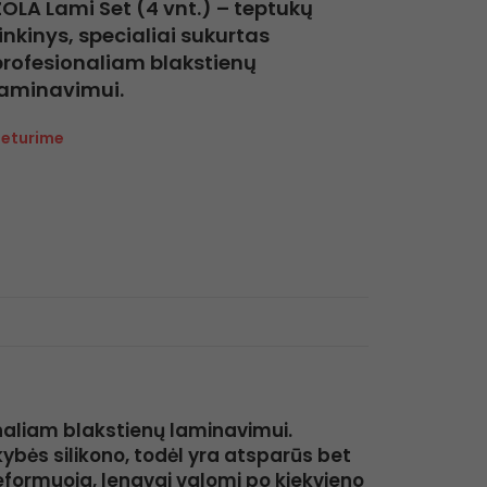
ZOLA Lami Set (4 vnt.) – teptukų
inkinys, specialiai sukurtas
profesionaliam blakstienų
laminavimui.
eturime
onaliam blakstienų laminavimui.
kybės silikono, todėl yra atsparūs bet
ormuoja, lengvai valomi po kiekvieno