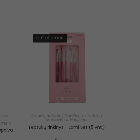
OUT OF STOCK
enos
Antakių dažymui
,
Blakstienų ir antakių
laminavimui
,
Naujienos
ms ir
Teptukų rinkinys – Lami Set (5 vnt.)
spalva