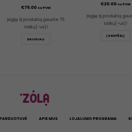
€
20.00
su PVM
€
75.00
su PVM
Įsigiję šį produktą gau
Įsigiję šį produktą gausite 75
taškų(-us)!
taškų(-us)!
Į KREPŠELĮ
DAUGIAU
PARDUOTUVĖ
APIE MUS
LOJALUMO PROGRAMA
K