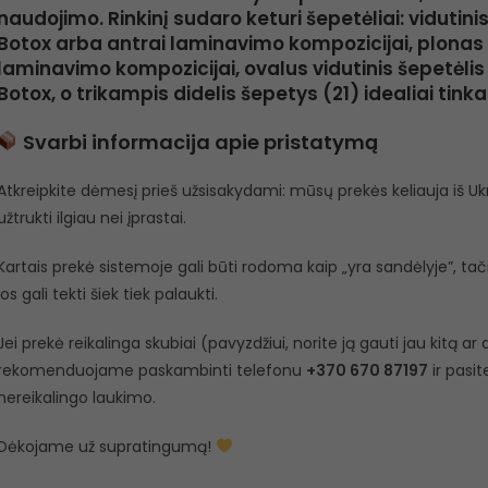
naudojimo. Rinkinį sudaro keturi šepetėliai: vidutinis
Botox arba antrai laminavimo kompozicijai, plonas š
laminavimo kompozicijai, ovalus vidutinis šepetėlis (
Botox, o trikampis didelis šepetys (21) idealiai tinka
Svarbi informacija apie pristatymą
Atkreipkite dėmesį prieš užsisakydami: mūsų prekės keliauja iš Ukra
užtrukti ilgiau nei įprastai.
Kartais prekė sistemoje gali būti rodoma kaip „yra sandėlyje”, tačiau
jos gali tekti šiek tiek palaukti.
Jei prekė reikalinga skubiai (pavyzdžiui, norite ją gauti jau kitą a
rekomenduojame paskambinti telefonu
+370 670 87197
ir pasit
nereikalingo laukimo.
Dėkojame už supratingumą!