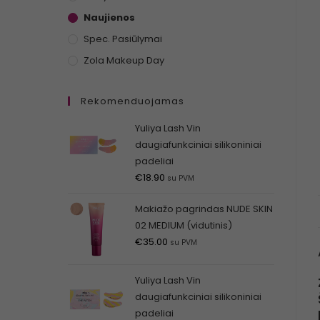
Naujienos
Spec. Pasiūlymai
Zola Makeup Day
Rekomenduojamas
Yuliya Lash Vin
daugiafunkciniai silikoniniai
padeliai
€
18.90
su PVM
Makiažo pagrindas NUDE SKIN
02 MEDIUM (vidutinis)
€
35.00
su PVM
Yuliya Lash Vin
daugiafunkciniai silikoniniai
padeliai