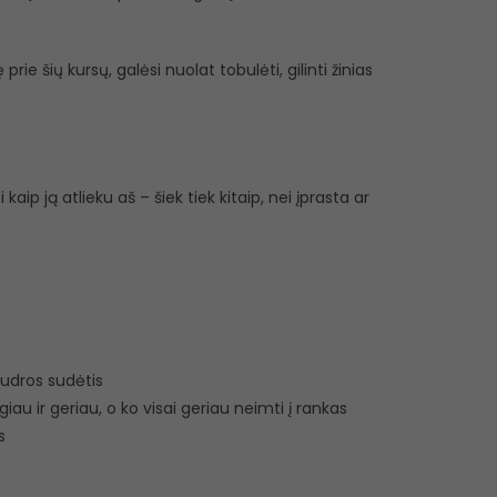
e šių kursų, galėsi nuolat tobulėti, gilinti žinias
ip ją atlieku aš – šiek tiek kitaip, nei įprasta ar
pudros sudėtis
iau ir geriau, o ko visai geriau neimti į rankas
s