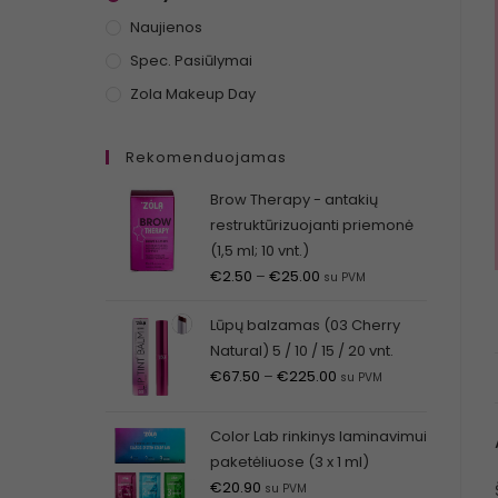
Naujienos
Spec. Pasiūlymai
Zola Makeup Day
Rekomenduojamas
Brow Therapy - antakių
restruktūrizuojanti priemonė
(1,5 ml; 10 vnt.)
€
2.50
–
€
25.00
su PVM
Lūpų balzamas (03 Cherry
Natural) 5 / 10 / 15 / 20 vnt.
€
67.50
–
€
225.00
su PVM
Color Lab rinkinys laminavimui
paketėliuose (3 x 1 ml)
€
20.90
su PVM