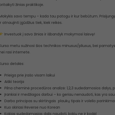
pritaikyti žinias praktikoje.
Mokykis savo tempu – kada tau patogu ir kur bebūtum. Prisijungę pri
ir atnaujinti įgūdžius tiek, kiek reikės.
Investuok į savo žinias ir išbandyk mokymosi laisvę!
Kurso metu sužinosi šios technikos minusus/pliusus, bei pamatysi ka
nei rasi internete.
Kurso detalės:
Prieiga prie įrašo visam laikui
Aiški teorija
Pilna cheminė procedūros analizė: 1,2,3 sudedamosios dalys, 
Įrankiai ir medžiagos darbui – ko geriau nenaudoti, kas yra saug
Darbo principas su skirtingais plaukų tipais ir volelio parinkima
Kuo skiriasi Reverse nuo Korean
Kokias sudedamąsias dalis naudoti, kokių ne ir kodėl