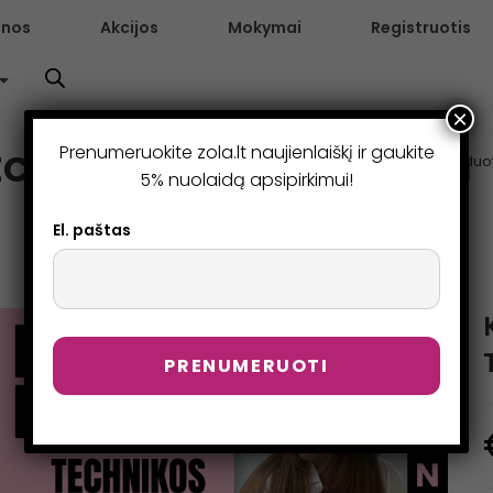
enos
Akcijos
Mokymai
Registruotis
×
Prenumeruokite zola.lt naujienlaiškį ir gaukite
ECHNIKOS – ONLINE KURSAI
>
Parduo
5% nuolaidą apsipirkimui!
El. paštas