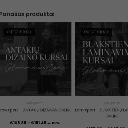
Panašūs produktai
OUT OF STOCK
OUT OF STOCK
Mokymai
Mokymai
BrowXpert – ANTAKIŲ DIZAINAS ONLINE
LamiXpert – BLAKSTIENŲ L
ONLINE
€
108.89
–
€
181.49
su PVM