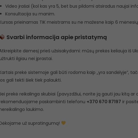
Video įrašai (kol kas yra 5, bet bus pildomi atsiradus naujai inf
Konsultacija su manim.
Kursas prieinamas TIK meistrams su ne mažesne kaip 6 mėnesių 
Svarbi informacija apie pristatymą
Atkreipkite dėmesį prieš užsisakydami: mūsų prekės keliauja iš Ukra
užtrukti ilgiau nei įprastai.
Kartais prekė sistemoje gali būti rodoma kaip „yra sandėlyje”, tačiau
jos gali tekti šiek tiek palaukti.
Jei prekė reikalinga skubiai (pavyzdžiui, norite ją gauti jau kitą a
rekomenduojame paskambinti telefonu
+370 670 87197
ir pasit
nereikalingo laukimo.
Dėkojame už supratingumą!