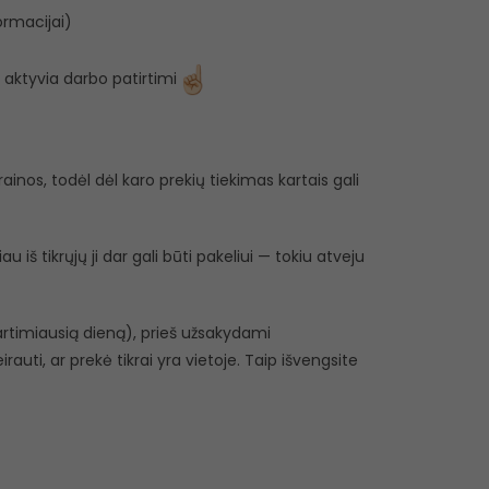
ormacijai)
aktyvia darbo patirtimi
inos, todėl dėl karo prekių tiekimas kartais gali
 iš tikrųjų ji dar gali būti pakeliui — tokiu atveju
r artimiausią dieną), prieš užsakydami
eirauti, ar prekė tikrai yra vietoje. Taip išvengsite