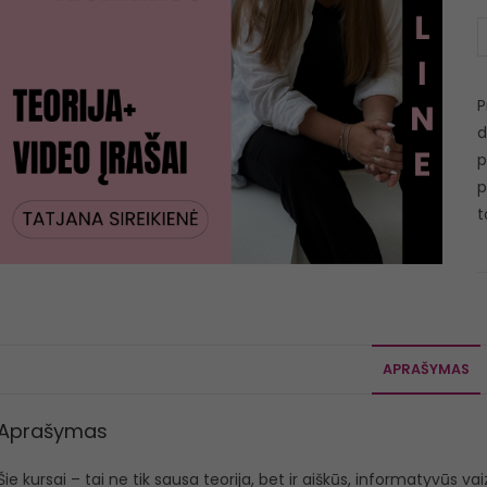
P
d
p
p
t
APRAŠYMAS
Aprašymas
Šie kursai – tai ne tik sausa teorija, bet ir aiškūs, informatyvūs vaiz