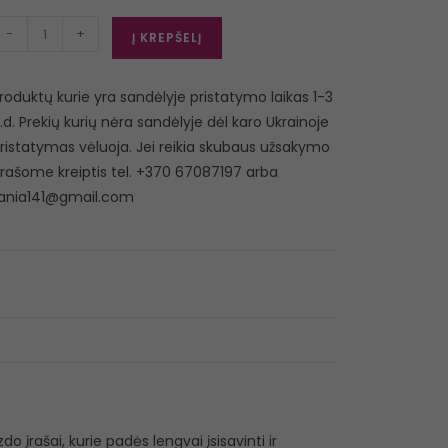
-
+
Į KREPŠELĮ
roduktų kurie yra sandėlyje pristatymo laikas 1-3
.d. Prekių kurių nėra sandėlyje dėl karo Ukrainoje
ristatymas vėluoja. Jei reikia skubaus užsakymo
rašome kreiptis tel. +370 67087197 arba
ania141@gmail.com
do įrašai, kurie padės lengvai įsisavinti ir