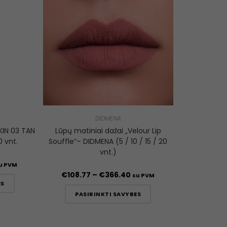
DIDMENA
KIN 03 TAN
Lūpų matiniai dažai „Velour Lip
0 vnt.
Souffle“– DIDMENA (5 / 10 / 15 / 20
vnt.)
u PVM
€
108.77
–
€
366.40
su PVM
ES
PASIRINKTI SAVYBES