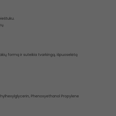
pieštuku.
kų.
akių formą ir suteikia tvarkingą, išpuoselėtą
Ethylhexylglycerin, Phenoxyethanol Propylene