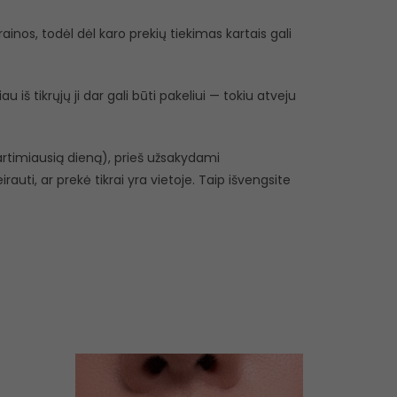
inos, todėl dėl karo prekių tiekimas kartais gali
 iš tikrųjų ji dar gali būti pakeliui — tokiu atveju
r artimiausią dieną), prieš užsakydami
eirauti, ar prekė tikrai yra vietoje. Taip išvengsite