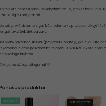
Atkreipkite dėmesį prieš užsisakydami: mūsų prekės keliauja iš Ukra
užtrukti ilgiau nei įprastai.
Kartais prekė sistemoje gali būti rodoma kaip „yra sandėlyje”, tačiau
jos gali tekti šiek tiek palaukti.
Jei prekė reikalinga skubiai (pavyzdžiui, norite ją gauti jau kitą a
rekomenduojame paskambinti telefonu
+370 670 87197
ir pasit
nereikalingo laukimo.
Dėkojame už supratingumą!
Panašūs produktai
AKCIJA!
OUT OF STOCK