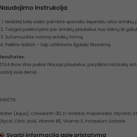
Naudojimo instrukcija
Nedidelį kiekį vaško paimkite specialiu šepetėliu arba antakių 
Tolygiai paskirstykite per antakių plaukelius nuo šaknų iki galiu
Suformuokite norimą antakių formą.
Palikite išdžiūti – taip užtikrinsite ilgalaikį fiksavimą.
Rezultatas:
ZOLA Brow Wax puikiai fiksuoja plaukelius, paryškina natūralią ant
įvaizdį visai dienai.
SUDĖTIS:
Water (Aqua), Ceteareth-30, D-Sorbitol, Propanediol, Glycerin, 
Glycol, Citric Acid, Vitamin B5, Vitamin E, Potassium Sorbate.
Svarbi informacija apie pristatymą