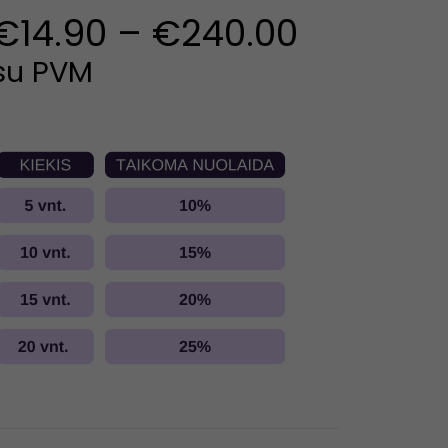
€
14.90
–
€
240.00
su PVM