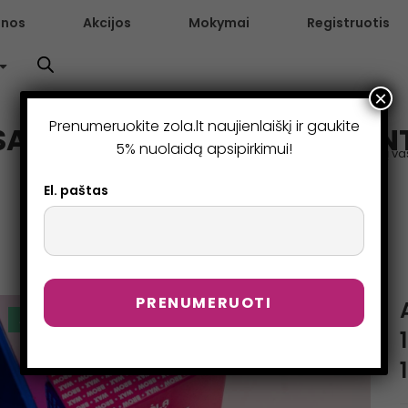
enos
Akcijos
Mokymai
Registruotis
×
Prenumeruokite zola.lt naujienlaiškį ir gaukite
IJAI 15 GR. / 30 GR. (5VNT.
5% nuolaidą apsipirkimui!
>
Parduotuvė
>
Antakių vašk
El. paštas
AKCIJA!