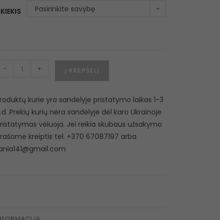
Pasirinkite savybę
KIEKIS
-
+
Į KREPŠELĮ
roduktų kurie yra sandėlyje pristatymo laikas 1-3
.d. Prekių kurių nėra sandėlyje dėl karo Ukrainoje
ristatymas vėluoja. Jei reikia skubaus užsakymo
rašome kreiptis tel. +370 67087197 arba
ania141@gmail.com
NFORMACIJA