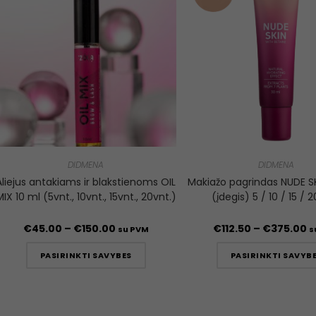
DIDMENA
DIDMENA
Aliejus antakiams ir blakstienoms OIL
Makiažo pagrindas NUDE S
IX 10 ml (5vnt., 10vnt., 15vnt., 20vnt.)
(įdegis) 5 / 10 / 15 / 2
€
45.00
–
€
150.00
€
112.50
–
€
375.00
su PVM
s
PASIRINKTI SAVYBES
PASIRINKTI SAVYB