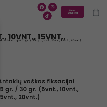
Mano
paskyra
, 10VNT., 15VNT.,
as fiksacijai 15 gr. / 30 gr. (5vnt., 10vnt., 15vnt., 20vnt.)
Antakių vaškas fiksacijai
15 gr. / 30 gr. (5vnt., 10vnt.,
15vnt., 20vnt.)