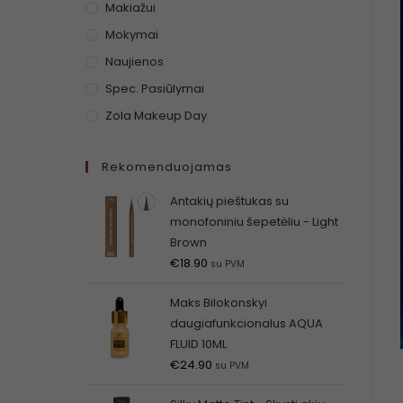
Makiažui
Mokymai
Naujienos
Spec. Pasiūlymai
Zola Makeup Day
Rekomenduojamas
Antakių pieštukas su
monofoniniu šepetėliu - Light
Brown
€
18.90
su PVM
Maks Bilokonskyi
daugiafunkcionalus AQUA
FLUID 10ML
€
24.90
su PVM