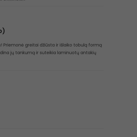
p)
 Priemonė greitai džiūsta ir išlaiko tobulą formą
didina jų tankumą ir suteikia laminuotų antakių