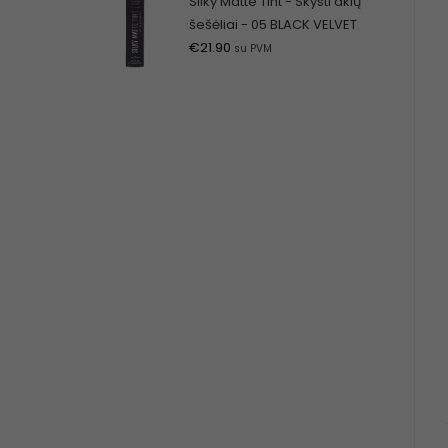
Silky Matte Tint - Skysti akių
šešėliai - 05 BLACK VELVET
€
21.90
su PVM