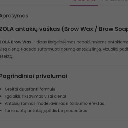
Aprašymas
ZOLA antakių vaškas (Brow Wax / Brow Soa
ZOLA Brow Wax
– tikras išsigelbėjimas nepaklusniems antakiams!
visą dieną. Padeda suformuoti norimą antakių liniją, vizualiai pa
efektą.
Pagrindiniai privalumai
Greitai džiūstanti formulė
Ilgalaikis fiksavimas visai dienai
Antakių formos modeliavimas ir tankumo efektas
Laminuotų antakių įspūdis be procedūros