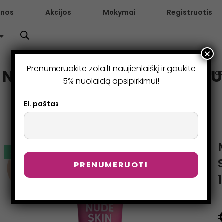
enos
Akcijos
Mokymai
Registruotis
×
Prenumeruokite zola.lt naujienlaiškį ir gaukite
E SKIN 01 LIGHT (ŠVIESUS) 
>
Parduotuvė
>
Makiažo pagri
5% nuolaidą apsipirkimui!
El. paštas
AKCIJA!