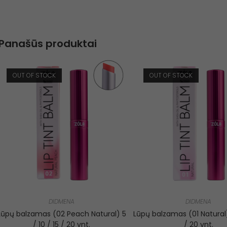
Panašūs produktai
OUT OF STOCK
OUT OF STOCK
DIDMENA
DIDMENA
Lūpų balzamas (02 Peach Natural) 5
Lūpų balzamas (01 Natural) 
/ 10 / 15 / 20 vnt.
/ 20 vnt.