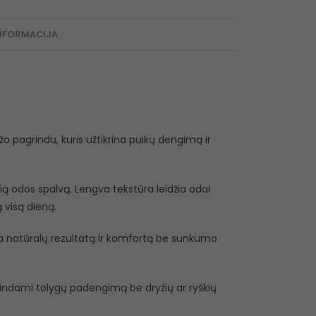
NFORMACIJA
o pagrindu, kuris užtikrina puikų dengimą ir
gią odos spalvą. Lengva tekstūra leidžia odai
ą visą dieną.
kia natūralų rezultatą ir komfortą be sunkumo
tikrindami tolygų padengimą be dryžių ar ryškių