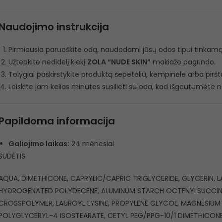
Naudojimo instrukcija
Pirmiausia paruoškite odą, naudodami jūsų odos tipui tinkam
Užtepkite nedidelį kiekį
ZOLA “NUDE SKIN”
makiažo pagrindo.
Tolygiai paskirstykite produktą šepetėliu, kempinėle arba piršta
Leiskite jam kelias minutes susilieti su oda, kad išgautumėte n
Papildoma informacija
Galiojimo laikas:
24 mėnesiai
SUDĖTIS:
AQUA, DIMETHICONE, CAPRYLIC/CAPRIC TRIGLYCERIDE, GLYCERIN, 
HYDROGENATED POLYDECENE, ALUMINUM STARCH OCTENYLSUCCINA
CROSSPOLYMER, LAUROYL LYSINE, PROPYLENE GLYCOL, MAGNESIUM 
POLYGLYCERYL-4 ISOSTEARATE, CETYL PEG/PPG-10/1 DIMETHICONE,