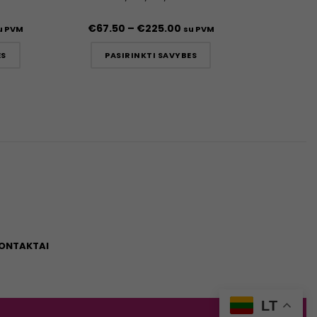
€
67.50
–
€
225.00
u PVM
su PVM
ES
PASIRINKTI SAVYBES
ONTAKTAI
LT