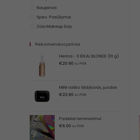
Naujienos
Spec. Pasiūlymai
Zola Makeup Day
Rekomenduojamas
Henna - 11 IDEAL BLONDE (10 g)
€
20.90
su PVM
MINI vaško šildytuvas, juodas
€
22.90
su PVM
Padeliai laminavimui
€
6.00
su PVM