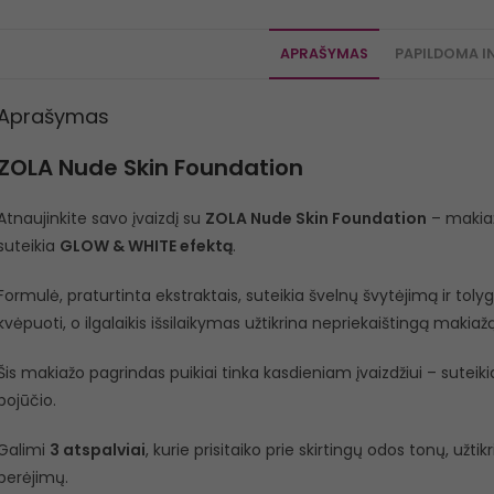
APRAŠYMAS
PAPILDOMA I
Aprašymas
ZOLA Nude Skin Foundation
Atnaujinkite savo įvaizdį su
ZOLA Nude Skin Foundation
– makiaž
suteikia
GLOW & WHITE efektą
.
Formulė, praturtinta ekstraktais, suteikia švelnų švytėjimą ir toly
kvėpuoti, o ilgalaikis išsilaikymas užtikrina nepriekaištingą makiaž
Šis makiažo pagrindas puikiai tinka kasdieniam įvaizdžiui – sutei
pojūčio.
Galimi
3 atspalviai
, kurie prisitaiko prie skirtingų odos tonų, už
perėjimų.