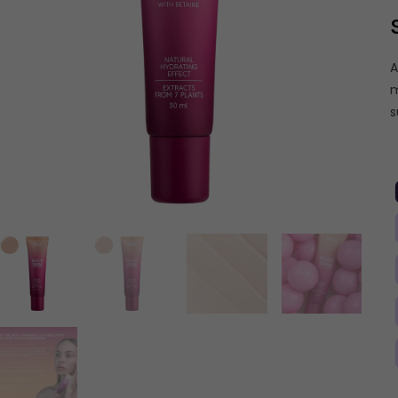
A
m
s