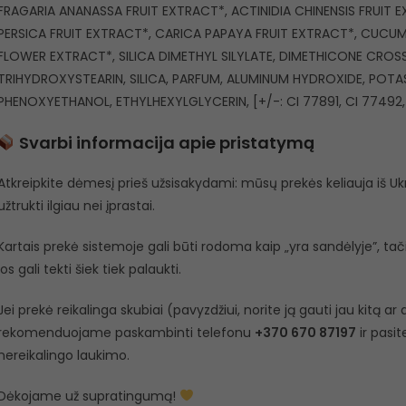
FRAGARIA ANANASSA FRUIT EXTRACT*, ACTINIDIA CHINENSIS FRUIT 
PERSICA FRUIT EXTRACT*, CARICA PAPAYA FRUIT EXTRACT*, CUCU
FLOWER EXTRACT*, SILICA DIMETHYL SILYLATE, DIMETHICONE CROS
TRIHYDROXYSTEARIN, SILICA, PARFUM, ALUMINUM HYDROXIDE, POT
PHENOXYETHANOL, ETHYLHEXYLGLYCERIN, [+/-: CI 77891, CI 77492, 
Svarbi informacija apie pristatymą
Atkreipkite dėmesį prieš užsisakydami: mūsų prekės keliauja iš Ukra
užtrukti ilgiau nei įprastai.
Kartais prekė sistemoje gali būti rodoma kaip „yra sandėlyje”, tačiau
jos gali tekti šiek tiek palaukti.
Jei prekė reikalinga skubiai (pavyzdžiui, norite ją gauti jau kitą a
rekomenduojame paskambinti telefonu
+370 670 87197
ir pasit
nereikalingo laukimo.
Dėkojame už supratingumą!