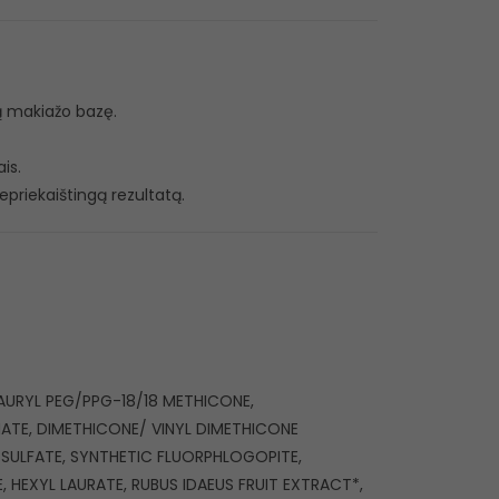
ą makiažo bazę.
is.
epriekaištingą rezultatą.
LAURYL PEG/PPG-18/18 METHICONE,
TE, DIMETHICONE/ VINYL DIMETHICONE
SULFATE, SYNTHETIC FLUORPHLOGOPITE,
 HEXYL LAURATE, RUBUS IDAEUS FRUIT EXTRACT*,