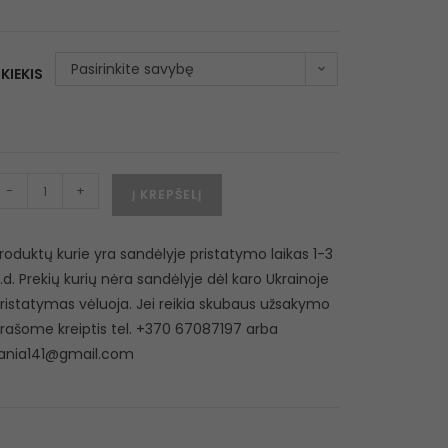
Pasirinkite savybę
KIEKIS
-
+
Į KREPŠELĮ
roduktų kurie yra sandėlyje pristatymo laikas 1-3
.d. Prekių kurių nėra sandėlyje dėl karo Ukrainoje
ristatymas vėluoja. Jei reikia skubaus užsakymo
rašome kreiptis tel. +370 67087197 arba
ania141@gmail.com