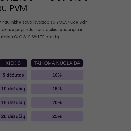
su PVM
tnaujinkite savo išvaizdą su ZOLA Nude Skin
akiažo pagrindu, kuris puikiai padengia ir
uteikia GLOW & WHITE efektą.