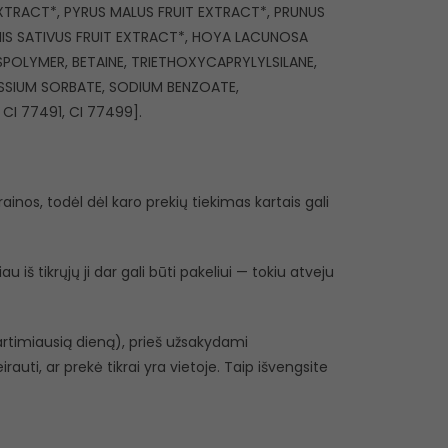
EXTRACT*, PYRUS MALUS FRUIT EXTRACT*, PRUNUS
MIS SATIVUS FRUIT EXTRACT*, HOYA LACUNOSA
SPOLYMER, BETAINE, TRIETHOXYCAPRYLYLSILANE,
ASSIUM SORBATE, SODIUM BENZOATE,
CI 77491, CI 77499].
inos, todėl dėl karo prekių tiekimas kartais gali
 iš tikrųjų ji dar gali būti pakeliui — tokiu atveju
r artimiausią dieną), prieš užsakydami
eirauti, ar prekė tikrai yra vietoje. Taip išvengsite