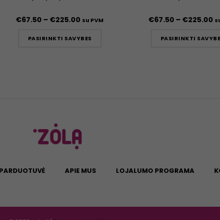
€
67.50
–
€
225.00
€
67.50
–
€
225.00
su PVM
s
PASIRINKTI SAVYBES
PASIRINKTI SAVYB
PARDUOTUVĖ
APIE MUS
LOJALUMO PROGRAMA
K