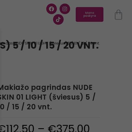
Mano
paskyra
5 / 10 / 15 / 20 VNT.
ndas NUDE SKIN 01 LIGHT (šviesus) 5 / 10 / 15 / 20 vnt.
Makiažo pagrindas NUDE
SKIN 01 LIGHT (šviesus) 5 /
10 / 15 / 20 vnt.
€
112.50
–
€
375.00