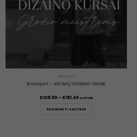
Mokymai
BrowXpert – ANTAKIŲ DIZAINAS ONLINE
€
108.89
–
€
181.49
su PVM
PASIRINKTI SAVYBES