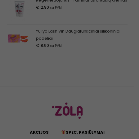
Regeneruojantis - raminantis antakių kremas
€
12.90
su PVM
Yuliya Lash Vin Daugiafunkciniai silikoniniai
padeliai
€
18.90
su PVM
AKCIJOS
SPEC. PASIŪLYMAI