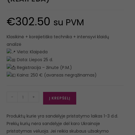
€
302.50
su PVM
Klasikinė + korėjietiška technika + intensyvi klaidų
analizė
Vieta: Klaipėda
Data: Liepos 25 d.
Registracija – žinute (P.M.)
Kaina: 250 € (avansas negrąžinamas)
-
+
Į KREPŠELĮ
Produktų kurie yra sandėlyje pristatymo laikas 1-3 d.d.
Prekių kurių nėra sandėlyje dėl karo Ukrainoje
pristatymas vėluoja. Jei reikia skubaus užsakymo