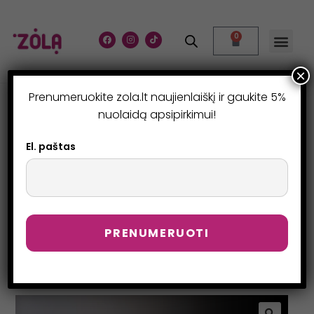
0
×
Prenumeruokite zola.lt naujienlaiškį ir gaukite 5%
LAMIXPERT INTENSIVE –
nuolaidą apsipirkimui!
LAMINAVIMO KURSAI
El. paštas
(KLAIPĖDA)
>
Parduotuvė
>
LamiXpert Intensive – laminavimo kursai (KLAI