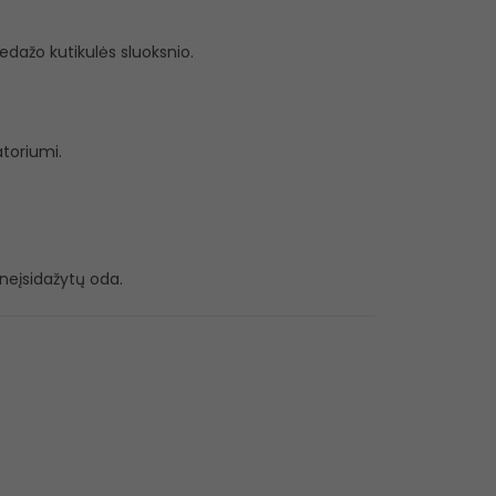
dažo kutikulės sluoksnio.
atoriumi.
 neįsidažytų oda.