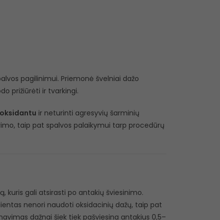
alvos pagilinimui. Priemonė švelniai dažo
o prižiūrėti ir tvarkingi.
 oksidantu
ir neturinti agresyvių šarminių
vimo, taip pat spalvos palaikymui tarp procedūrų
uris gali atsirasti po antakių šviesinimo.
klientas nenori naudoti oksidacinių dažų, taip pat
avimas dažnai šiek tiek pašviesina antakius 0,5–