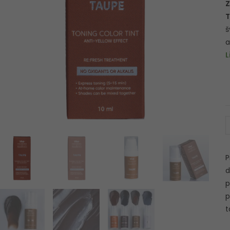
Z
T
š
a
L
P
d
p
p
t