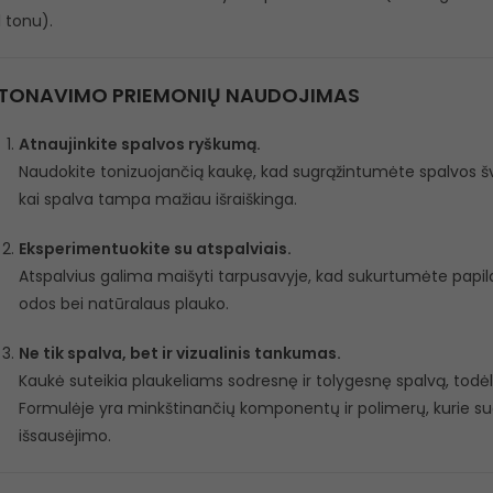
1 tonu).
TONAVIMO PRIEMONIŲ NAUDOJIMAS
Atnaujinkite spalvos ryškumą.
Naudokite tonizuojančią kaukę, kad sugrąžintumėte spalvos š
kai spalva tampa mažiau išraiškinga.
Eksperimentuokite su atspalviais.
Atspalvius galima maišyti tarpusavyje, kad sukurtumėte papil
odos bei natūralaus plauko.
Ne tik spalva, bet ir vizualinis tankumas.
Kaukė suteikia plaukeliams sodresnę ir tolygesnę spalvą, todėl
Formulėje yra minkštinančių komponentų ir polimerų, kurie su
išsausėjimo.