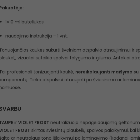
Pakuotėje:
1×10 ml buteliukas
naudojimo instrukcija – 1 vnt.
Tonuojančios kaukės sukurti švelniam atspalvio atnaujinimui ir sp
plaukelį, vizualiai suteikia spalvai tolygumo ir gilumo. Antakiai atrod
Tai profesionali tonizuojanti kaukė,
nereikalaujanti maišymo su
komponentų. Tinka atspalviui atnaujinti po šviesinimo ar lamina
namuose.
SVARBU
TAUPE
ir
VIOLET FROST
neutralizuoja nepageidaujamą geltonumą, k
VIOLET FROST
skirtas šviesintų plaukelių spalvos palaikymui, kai 
šalto ar neutralaus tono išlaikymui po laminavimo (kadangi lamin