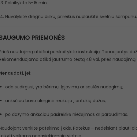
Palaikykite 5–15 min.
Nuvalykite drėgnu disku, prireikus nuplaukite švelniu šampūnu.
SAUGUMO PRIEMONĖS
Prieš naudojimą atidžiai perskaitykite instrukciją. Tonuojantys dažai
Rekomenduojama atlikti jautrumo testą 48 val. prieš naudojimą.
Nenaudoti, jei:
oda sudirgusi, yra bėrimų, įpjovimų ar saulės nudegimų;
anksčiau buvo alerginė reakcija į antakių dažus;
po dažymo anksčiau pasireiškė niežėjimas ar paraudimas.
Naudojant venkite patekimo į akis. Patekus – nedelsiant plauti did
Laikyti vaikams nepasiekiamoje vietoje.