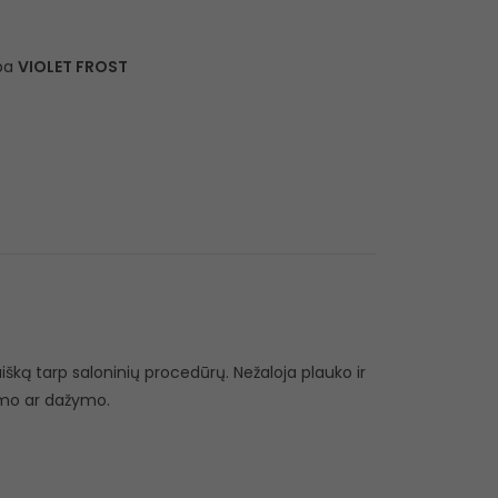
ba
VIOLET FROST
išką tarp saloninių procedūrų. Nežaloja plauko ir
imo ar dažymo.