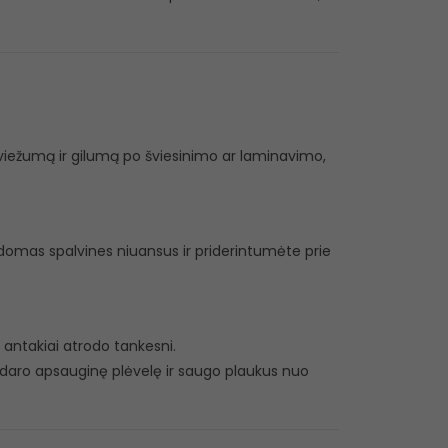
viežumą ir gilumą po šviesinimo ar laminavimo,
domas spalvines niuansus ir priderintumėte prie
 antakiai atrodo tankesni.
daro apsauginę plėvelę ir saugo plaukus nuo