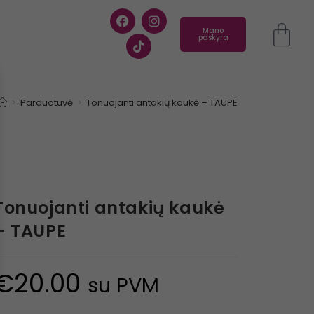
Mano
paskyra
>
Parduotuvė
>
Tonuojanti antakių kaukė – TAUPE
Tonuojanti antakių kaukė
– TAUPE
€
20.00
su PVM