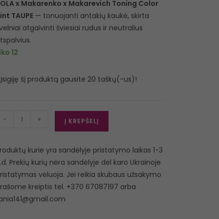
OLA x Makarenko x Makarevich Toning Color
int TAUPE
— tonuojanti antakių kaukė, skirta
velniai atgaivinti šviesiai rudus ir neutralius
tspalvius.
iko 12
Įsigiję šį produktą gausite 20 taškų(-us)!
-
+
Į KREPŠELĮ
roduktų kurie yra sandėlyje pristatymo laikas 1-3
.d. Prekių kurių nėra sandėlyje dėl karo Ukrainoje
ristatymas vėluoja. Jei reikia skubaus užsakymo
rašome kreiptis tel. +370 67087197 arba
ania141@gmail.com