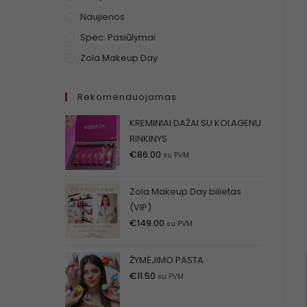
Naujienos
Spec. Pasiūlymai
Zola Makeup Day
Rekomenduojamas
KREMINIAI DAŽAI SU KOLAGENU
RINKINYS
€
86.00
su PVM
Zola Makeup Day bilietas
(VIP)
€
149.00
su PVM
ŽYMĖJIMO PASTA
€
11.50
su PVM