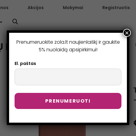
enos
Akcijos
Mokymai
Registruotis
×
Prenumeruokite zola.lt naujienlaiškį ir gaukite
 KAUKĖ – TAUPE
5% nuolaidą apsipirkimui!
El. paštas