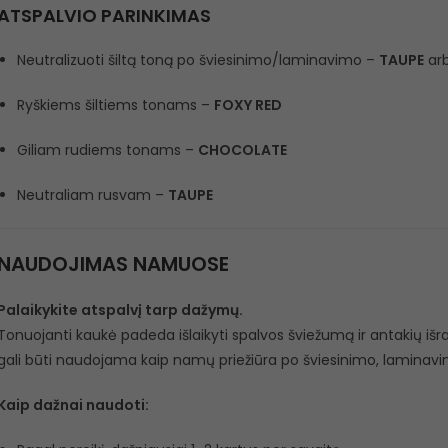
ATSPALVIO PARINKIMAS
Neutralizuoti šiltą toną po šviesinimo/laminavimo –
TAUPE
ar
Ryškiems šiltiems tonams –
FOXY RED
Giliam rudiems tonams –
CHOCOLATE
Neutraliam rusvam –
TAUPE
NAUDOJIMAS NAMUOSE
Palaikykite atspalvį tarp dažymų.
Tonuojanti kaukė padeda išlaikyti spalvos šviežumą ir antakių išra
gali būti naudojama kaip namų priežiūra po šviesinimo, laminav
Kaip dažnai naudoti: