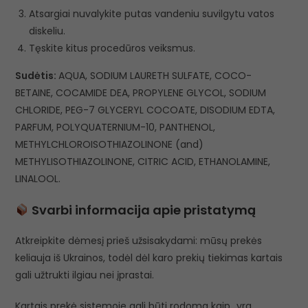
Atsargiai nuvalykite putas vandeniu suvilgytu vatos
diskeliu.
Tęskite kitus procedūros veiksmus.
Sudėtis:
AQUA, SODIUM LAURETH SULFATE, COCO-
BETAINE, COCAMIDE DEA, PROPYLENE GLYCOL, SODIUM
CHLORIDE, PEG-7 GLYCERYL COCOATE, DISODIUM EDTA,
PARFUM, POLYQUATERNIUM-10, PANTHENOL,
METHYLCHLOROISOTHIAZOLINONE (and)
METHYLISOTHIAZOLINONE, CITRIC ACID, ETHANOLAMINE,
LINALOOL.
Svarbi informacija apie pristatymą
Atkreipkite dėmesį prieš užsisakydami: mūsų prekės
keliauja iš Ukrainos, todėl dėl karo prekių tiekimas kartais
gali užtrukti ilgiau nei įprastai.
Kartais prekė sistemoje gali būti rodoma kaip „yra