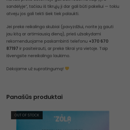
sandėlyje”, tačiau iš tikrųjų ji dar gali būti pakeliui — tokiu
atveju jos gali tekti šiek tiek palaukti.
Jei prekė reikalinga skubiai (pavyzdžiui, norite ją gauti
jau kitą ar artimiausią dieną), prieš užsakydami
rekomenduojame paskambinti telefonu
+370 670
87197
ir pasiteirauti, ar prekė tikrai yra vietoje. Taip
išvengsite nereikalingo laukimo.
Dėkojame už supratingumą!
Panašūs produktai
OUT OF STOCK