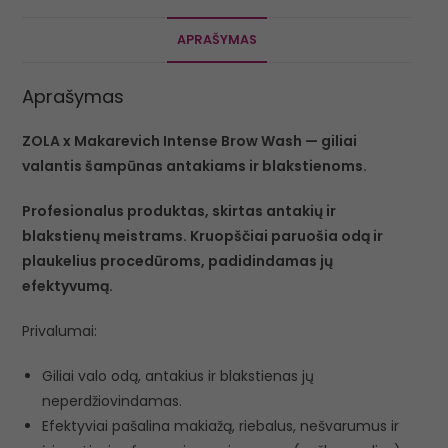
APRAŠYMAS
Aprašymas
ZOLA x Makarevich Intense Brow Wash — giliai
valantis šampūnas antakiams ir blakstienoms.
Profesionalus produktas, skirtas antakių ir
blakstienų meistrams. Kruopščiai paruošia odą ir
plaukelius procedūroms, padidindamas jų
efektyvumą.
Privalumai:
Giliai valo odą, antakius ir blakstienas jų
neperdžiovindamas.
Efektyviai pašalina makiažą, riebalus, nešvarumus ir