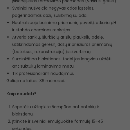
įsisenėjusias formavimo priemones (vaškus, gelius).
Švelniai nušveičia negyvas odos ląsteles,
pagerindamas dažų sukibimą su oda.
Neutralizuoja balinimo priemonių poveikį, atkuria pH
ir stabdo chemines reakcijas.
Atveria tankių, šiurkščių ar žilų plaukelių odelę,
užtikrindamas geresnį dažų ir priežiūros priemonių
(botoksas, rekonstrukcija) įsiskverbimą.
Suminkština blakstienas, todėl jas lengviau uždėti
ant suktukų laminavimo metu.
Tik profesionaliam naudojimui.
Galiojimo laikas: 36 mėnesiai.
Kaip naudoti?
Šepetėliu užtepkite šampūno ant antakių ir
blakstienų.
Įtrinkite ir švelniai emulguokite formulę 15–45
sekundes.