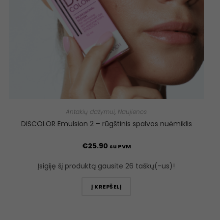
Antakių dažymui
,
Naujienos
DISCOLOR Emulsion 2 – rūgštinis spalvos nuėmiklis
€
25.90
su PVM
Įsigiję šį produktą gausite 26 taškų(-us)!
Į KREPŠELĮ