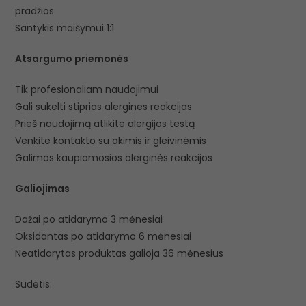
pradžios
Santykis maišymui 1:1
Atsargumo priemonės
Tik profesionaliam naudojimui
Gali sukelti stiprias alergines reakcijas
Prieš naudojimą atlikite alergijos testą
Venkite kontakto su akimis ir gleivinėmis
Galimos kaupiamosios alerginės reakcijos
Galiojimas
Dažai po atidarymo 3 mėnesiai
Oksidantas po atidarymo 6 mėnesiai
Neatidarytas produktas galioja 36 mėnesius
Sudėtis: