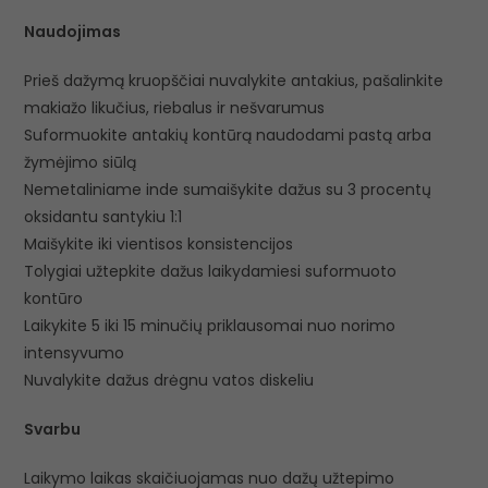
Naudojimas
Prieš dažymą kruopščiai nuvalykite antakius, pašalinkite
makiažo likučius, riebalus ir nešvarumus
Suformuokite antakių kontūrą naudodami pastą arba
žymėjimo siūlą
Nemetaliniame inde sumaišykite dažus su 3 procentų
oksidantu santykiu 1:1
Maišykite iki vientisos konsistencijos
Tolygiai užtepkite dažus laikydamiesi suformuoto
kontūro
Laikykite 5 iki 15 minučių priklausomai nuo norimo
intensyvumo
Nuvalykite dažus drėgnu vatos diskeliu
Svarbu
Laikymo laikas skaičiuojamas nuo dažų užtepimo