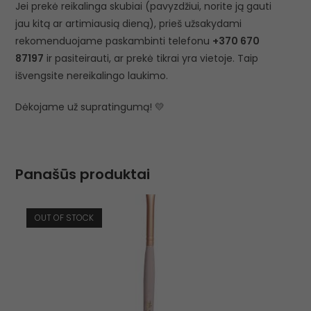
Jei prekė reikalinga skubiai (pavyzdžiui, norite ją gauti
jau kitą ar artimiausią dieną), prieš užsakydami
rekomenduojame paskambinti telefonu
+370 670
87197
ir pasiteirauti, ar prekė tikrai yra vietoje. Taip
išvengsite nereikalingo laukimo.
Dėkojame už supratingumą! 💛
Panašūs produktai
OUT OF STOCK