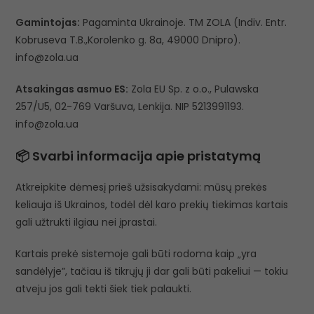
Gamintojas:
Pagaminta Ukrainoje. TM ZOLA (Indiv. Entr.
Kobruseva T.B.,Korolenko g. 8a, 49000 Dnipro).
info@zola.ua
Atsakingas asmuo ES:
Zola EU Sp. z o.o., Pulawska
257/U5, 02-769 Varšuva, Lenkija. NIP 5213991193.
info@zola.ua
📦 Svarbi informacija apie pristatymą
Atkreipkite dėmesį prieš užsisakydami: mūsų prekės
keliauja iš Ukrainos, todėl dėl karo prekių tiekimas kartais
gali užtrukti ilgiau nei įprastai.
Kartais prekė sistemoje gali būti rodoma kaip „yra
sandėlyje”, tačiau iš tikrųjų ji dar gali būti pakeliui — tokiu
atveju jos gali tekti šiek tiek palaukti.