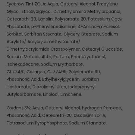
Eyebrow Tint ZOLA: Aqua, Cetearyl Alcohol, Propylene
Glycol, Ethoxydiglycol, Dimethylamino Methylpropanol,
Ceteareth-20, Lanolin, Polysorbate 20, Potassium Cetyl
Phosphate, p-Phenylenediamine, 4-Amino-m-cresol,
Sorbitol, Sorbitan Stearate, Glyceryl Stearate, Sodium
Acrylate/ Acryloyldimethyltaurate/
Dimethylacrylamide Crosspolymer, Cetearyl Glucoside,
Sodium Metabisulfite, Parfum, Phenoxyethanol,
Isohexadecane, Sodium Erythorbate,
CI 77491, Collagen, CI 77499, Polysorbate 60,
Phosphoric Acid, Ethylhexylglycerin, Sorbitan
Isostearate, Diazolidinyl Urea, Iodopropynyl
Butylcarbamate, Linalool, Limonene.
Oxidant 3%: Aqua, Cetearyl Alcohol, Hydrogen Peroxide,
Phosphoric Acid, Ceteareth-20, Disodium EDTA,
Tetrasodium Pyrophosphate, Sodium Stannate.