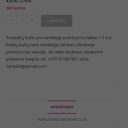
€
6.90
su PVM
Neturime
-
+
Į KREPŠELĮ
Produktų kurie yra sandėlyje pristatymo laikas 1-3 d.d.
Prekių kurių nėra sandėlyje dėl karo Ukrainoje
pristatymas vėluoja. Jei reikia skubaus užsakymo
prašome kreiptis tel. +370 67087197 arba
tania141@gmail.com
APRAŠYMAS
PAPILDOMA INFORMACIJA