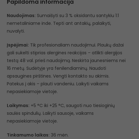
Papildoma informacija
Naudojimas:
Sumaišyti su 3 % oksidantu santykiu 1:1
nemetaliniame inde. Tepti ant antakių, palaikyti,
nuvalyti.
Įspėjimai:
Tik profesionaliam naudojimui. Plaukų dažai
gali sukelti stiprias alergines reakcijas – atlikti alergijos
testą 48 val. prieš naudojimą. Neskirta jaunesniems nei
16 metų. Sudėtyje yra fenilendiaminų. Naudoti
apsaugines pirštines. Vengti kontakto su akimis.
Patekus į akis – plauti vandeniu. Laikyti vaikams
nepasiekiamoje vietoje.
Laikymas:
+5 °C iki +25 °C, saugoti nuo tiesioginių
saulės spindulių. Laikyti sausoje, vaikams
nepasiekiamoje vietoje.
Tinkamumo laikas:
36 mėn.