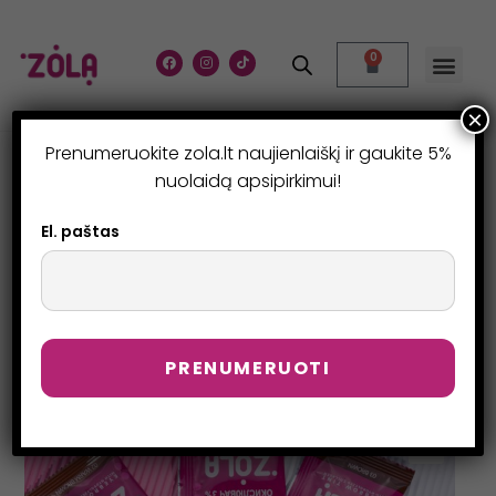
0
🎟️ Zola Makeup Day
Mano pas
×
Prenumeruokite zola.lt naujienlaiškį ir gaukite 5%
DAŽAI KREMINIAI SU
nuolaidą apsipirkimui!
KOLAGENU 5GR.
El. paštas
>
Parduotuvė
>
DAŽAI KREMINIAI SU KOLAGENU 5gr.
🔍