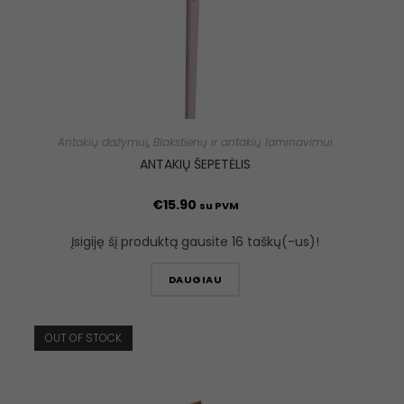
Antakių dažymui
,
Blakstienų ir antakių laminavimui
ANTAKIŲ ŠEPETĖLIS
€
15.90
su PVM
Įsigiję šį produktą gausite 16 taškų(-us)!
DAUGIAU
OUT OF STOCK