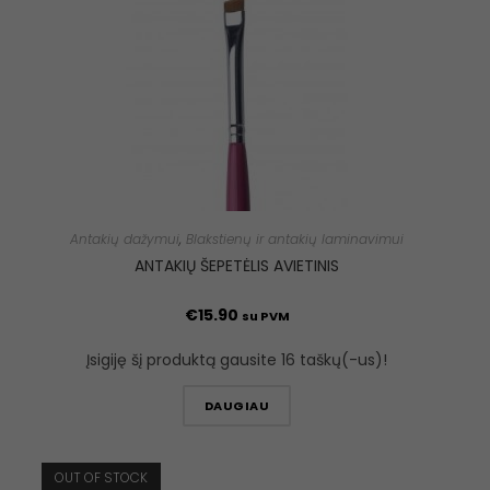
Antakių dažymui
,
Blakstienų ir antakių laminavimui
ANTAKIŲ ŠEPETĖLIS AVIETINIS
€
15.90
su PVM
Įsigiję šį produktą gausite 16 taškų(-us)!
DAUGIAU
OUT OF STOCK