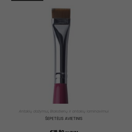
Antakių dažymui
,
Blakstienų ir antakių laminavimui
ŠEPETĖLIS AVIETINIS
€
15.90
su PVM