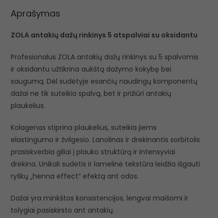
Aprašymas
ZOLA antakių dažų rinkinys 5 atspalviai su oksidantu
Profesionalus ZOLA antakių dažų rinkinys su 5 spalvomis
ir oksidantu užtikrina aukštą dažymo kokybę bei
saugumą. Dėl sudėtyje esančių naudingų komponentų
dažai ne tik suteikia spalvą, bet ir prižiūri antakių
plaukelius.
Kolagenas stiprina plaukelius, suteikia jiems
elastingumo ir žvilgesio. Lanolinas ir drėkinantis sorbitolis
prasiskverbia giliai į plauko struktūrą ir intensyviai
drėkina. Unikali sudėtis ir lamelinė tekstūra leidžia išgauti
ryškų „henna effect“ efektą ant odos.
Dažai yra minkštos konsistencijos, lengvai maišomi ir
tolygiai pasiskirsto ant antakių.