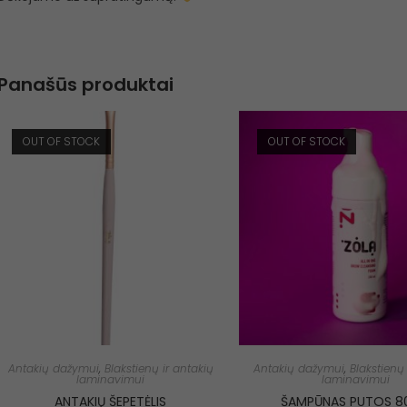
Panašūs produktai
OUT OF STOCK
OUT OF STOCK
Antakių dažymui
,
Blakstienų ir antakių
Antakių dažymui
,
Blakstienų 
laminavimui
laminavimui
ANTAKIŲ ŠEPETĖLIS
ŠAMPŪNAS PUTOS 8