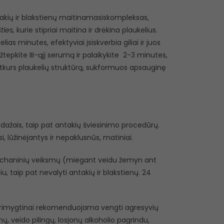
akių ir blakstienų maitinamasiskompleksas,
šties,
kurie stipriai maitina ir drėkina plaukelius.
ias minutes, efektyviai įsiskverbia giliai ir juos
tepkite III-ąjį serumą ir palaikykite 2-3 minutes,
atkurs plaukelių struktūrą, sukformuos apsauginę
ažais, taip pat antakių šviesinimo procedūrų.
si, lūžinėjantys ir nepaklusnūs, matiniai.
mechaninių veiksmų (miegant veidu žemyn ant
u, taip pat nevalyti antakių ir blakstienų. 24
primygtinai rekomenduojama vengti agresyvių
, veido pilingų, losjonų alkoholio pagrindu,