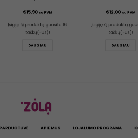
€
15.90
€
12.00
su PVM
su PVM
Įsigiję šį produktą gausite 16
Įsigiję šį produktą gau
taškų(-us)!
taškų(-us)!
DAUGIAU
DAUGIAU
PARDUOTUVĖ
APIE MUS
LOJALUMO PROGRAMA
K