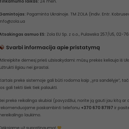
Tinkamumo laikas:
24 mėn.
Gamintojas:
Pagaminta Ukrainoje. TM ZOLA (Indiv. Entr. Kobrusev
info@zola.ua
Atsakingas asmuo ES:
Zola EU Sp. z o.o., Pulawska 257/U5, 02-76
Svarbi informacija apie pristatymą
Atkreipkite dėmesį prieš užsisakydami: mūsų prekės keliauja iš Ukra
užtrukti ilgiau nei įprastai.
Kartais prekė sistemoje gali būti rodoma kaip „yra sandėlyje”, tačiau
jos gali tekti šiek tiek palaukti.
Jei prekė reikalinga skubiai (pavyzdžiui, norite ją gauti jau kitą a
rekomenduojame paskambinti telefonu
+370 670 87197
ir pasit
nereikalingo laukimo.
Dėkojame už supratingumą!