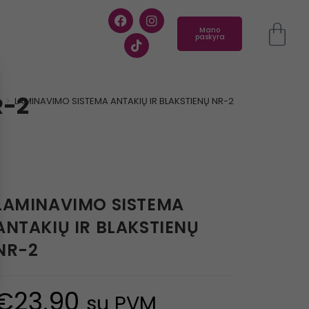
Mano
paskyra
R-2
ė
>
LAMINAVIMO SISTEMA ANTAKIŲ IR BLAKSTIENŲ NR-2
LAMINAVIMO SISTEMA
ANTAKIŲ IR BLAKSTIENŲ
NR-2
€
23.90
su PVM