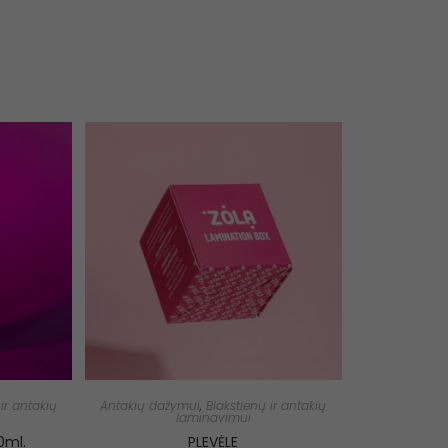
ir antakių
Antakių dažymui
,
Blakstienų ir antakių
laminavimui
0ml.
PLEVĖLE