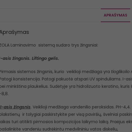
APRAŠYMAS
Aprašymas
ZOLA Laminavimo sistemą sudaro trys žingsniai:
I-asis žingsnis. Liftingo gelis.
Pirmasis sistemos žingsnis, kurio veiklioji medžiaga yra
tioglikolio 
Patogi konsistencija. Patogi pakuotė atspari UV spinduliams. I-asis
bei minkština plaukelius. Sudėtyje yra hidrolizuoto keratino, kuri
-8,8.
II-asis žingsnis
. Veiklioji medžiaga vandenilio peroksidas. PH-4,4
blakstienų ir tolygiai paskirstykite per visą paviršių, švelniai pas
laikas turi atitikti pirmosios kompozicijos laikymo laiką. Praėjus eks
pašalinkite vandeniu sudrėkintu medvilniniu vatos diskeliu,