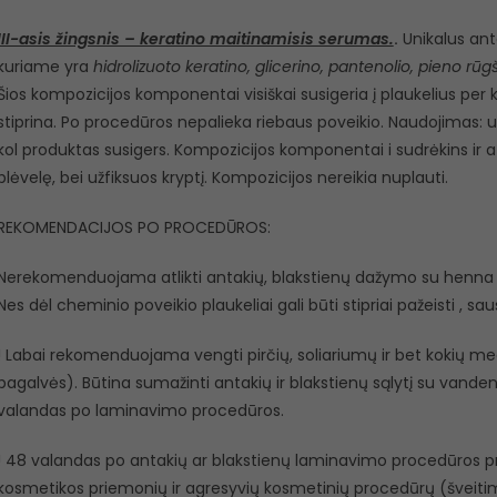
III-asis žingsnis – keratino maitinamisis serumas.
.
Unikalus ant
kuriame yra
hidrolizuoto keratino, glicerino, pantenolio, pieno rūg
Šios kompozicijos komponentai visiškai susigeria į plaukelius per kel
stiprina. Po procedūros nepalieka riebaus poveikio. Naudojimas: už
kol produktas susigers. Kompozicijos komponentai i sudrėkins ir 
plėvelę, bei užfiksuos kryptį. Kompozicijos nereikia nuplauti.
REKOMENDACIJOS PO PROCEDŪROS:
Nerekomenduojama atlikti antakių, blakstienų dažymo su henna d
Nes dėl cheminio poveikio plaukeliai gali būti stipriai pažeisti , sau
! Labai rekomenduojama vengti pirčių, soliariumų ir bet kokių 
pagalvės). Būtina sumažinti antakių ir blakstienų sąlytį su vandeni
valandas po laminavimo procedūros.
! 48 valandas po antakių ar blakstienų laminavimo procedūros 
kosmetikos priemonių ir agresyvių kosmetinių procedūrų (šveitimų