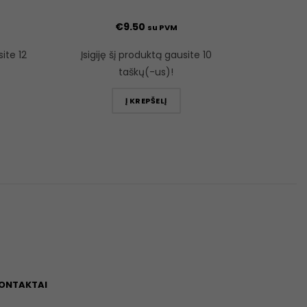
€
9.50
su PVM
site 12
Įsigiję šį produktą gausite 10
taškų(-us)!
Į KREPŠELĮ
ONTAKTAI