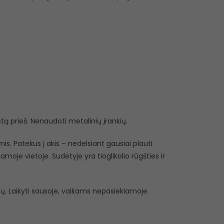
estą prieš. Nenaudoti metalinių įrankių.
s. Patekus į akis – nedelsiant gausiai plauti
oje vietoje. Sudėtyje yra tioglikolio rūgšties ir
lių. Laikyti sausoje, vaikams nepasiekiamoje