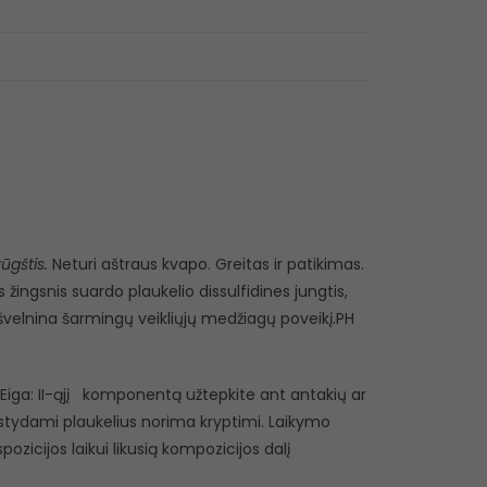
rūgštis.
Neturi aštraus kvapo. Greitas ir patikimas.
 žingsnis suardo plaukelio dissulfidines jungtis,
s švelnina šarmingų veikliųjų medžiagų poveikį.PH
. Eiga: II-ąjį komponentą užtepkite ant antakių ar
kirstydami plaukelius norima kryptimi. Laikymo
pozicijos laikui likusią kompozicijos dalį