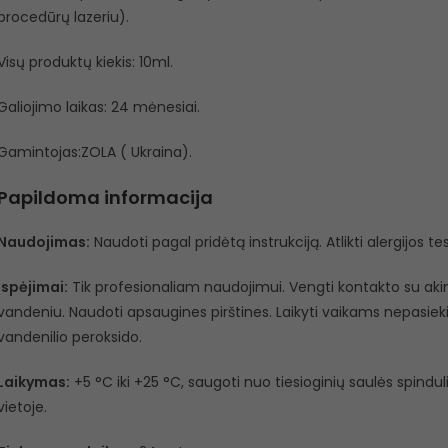
procedūrų lazeriu).
Visų produktų kiekis: 10ml.
Galiojimo laikas: 24 mėnesiai.
Gamintojas:ZOLA ( Ukraina).
Papildoma informacija
Naudojimas:
Naudoti pagal pridėtą instrukciją. Atlikti alergijos t
Įspėjimai:
Tik profesionaliam naudojimui. Vengti kontakto su akimi
vandeniu. Naudoti apsaugines pirštines. Laikyti vaikams nepasiekiam
vandenilio peroksido.
Laikymas:
+5 °C iki +25 °C, saugoti nuo tiesioginių saulės spindu
vietoje.