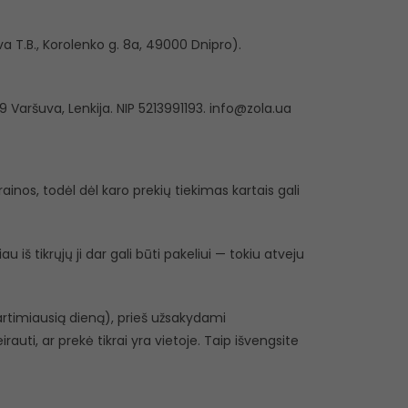
a T.B., Korolenko g. 8a, 49000 Dnipro).
9 Varšuva, Lenkija. NIP 5213991193. info@zola.ua
inos, todėl dėl karo prekių tiekimas kartais gali
 iš tikrųjų ji dar gali būti pakeliui — tokiu atveju
r artimiausią dieną), prieš užsakydami
eirauti, ar prekė tikrai yra vietoje. Taip išvengsite