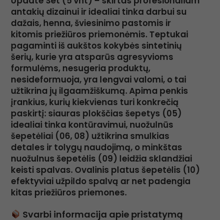
Update Set (5 vnt) – skirtas profesionaliam
antakių dizainui ir idealiai tinka darbui su
dažais, henna, šviesinimo pastomis ir
kitomis priežiūros priemonėmis. Teptukai
pagaminti iš aukštos kokybės sintetinių
šerių, kurie yra atsparūs agresyvioms
formulėms, nesugeria produktų,
nesideformuoja, yra lengvai valomi, o tai
užtikrina jų ilgaamžiškumą. Apima penkis
įrankius, kurių kiekvienas turi konkrečią
paskirtį: siauras plokščias šepetys (05)
idealiai tinka kontūravimui, nuožulnūs
šepetėliai (06, 08) užtikrina smulkias
detales ir tolygų naudojimą, o minkštas
nuožulnus šepetėlis (09) leidžia sklandžiai
keisti spalvas. Ovalinis platus šepetėlis (10)
efektyviai užpildo spalvą ar net padengia
kitas priežiūros priemones.
Svarbi informacija apie pristatymą