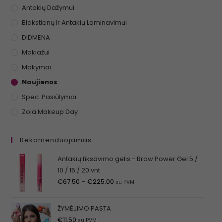
Antakių Dažymui
Blakstienų Ir Antakių Laminavimui
DIDMENA
Makiažui
Mokymai
Naujienos
Spec. Pasiūlymai
Zola Makeup Day
Rekomenduojamas
Antakių fiksavimo gelis - Brow Power Gel 5 /
10 / 15 / 20 vnt.
€
67.50
–
€
225.00
su PVM
ŽYMĖJIMO PASTA
€
11.50
su PVM