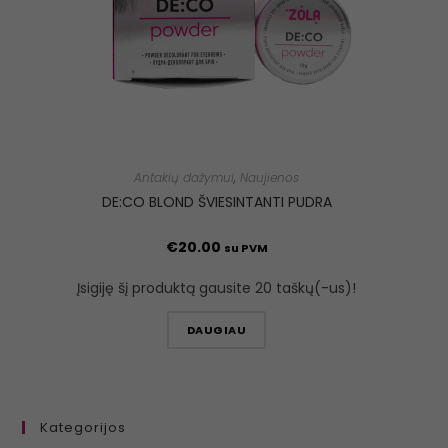
Antakių dažymui
,
Naujienos
DE:CO BLOND ŠVIESINTANTI PUDRA
€
20.00
su PVM
Įsigiję šį produktą gausite 20 taškų(-us)!
DAUGIAU
Kategorijos