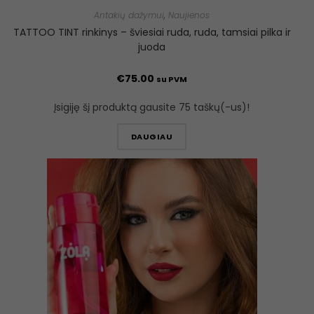
Antakių dažymui
,
Naujienos
TATTOO TINT rinkinys – šviesiai ruda, ruda, tamsiai pilka ir
juoda
€
75.00
su PVM
Įsigiję šį produktą gausite 75 taškų(-us)!
DAUGIAU