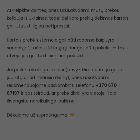
Atkreipkite dėmesį prieš užsisakydami: mūsų prekės
keliauja iš Ukrainos, todėl dėl karo prekių tiekimas kartais
gali užtrukti ilgiau nei įprastai.
Kartais prekė sistemoje gali būti rodoma kaip „yra
sandėlyje”, tačiau iš tikrųjų ji dar gali būti pakeliui — tokiu
atveju jos gali tekti šiek tiek palaukti.
Jei prekė reikalinga skubiai (pavyzdžiui, norite ją gauti
jau kitą ar artimiausią dieną), prieš užsakydami
rekomenduojame paskambinti telefonu
+370 670
87197
ir pasiteirauti, ar prekė tikrai yra vietoje. Taip
išvengsite nereikalingo laukimo.
Dėkojame už supratingumą!