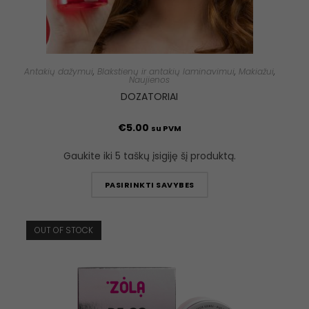
Antakių dažymui
,
Blakstienų ir antakių laminavimui
,
Makiažui
,
Naujienos
DOZATORIAI
€
5.00
su PVM
Gaukite iki 5 taškų įsigiję šį produktą.
PASIRINKTI SAVYBES
OUT OF STOCK