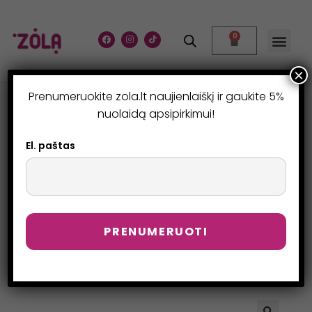
0
×
Prenumeruokite zola.lt naujienlaiškį ir gaukite 5%
TEPTUKŲ RINKINYS
nuolaidą apsipirkimui!
ANTAKIAMS – BROW
El. paštas
UPDATE SET (5 VNT.)
>
Parduotuvė
>
Teptukų rinkinys antakiams – Brow Update Set 