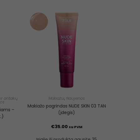
ir antakių
Makiažui
,
Naujienos
nos
Makiažo pagrindas NUDE SKIN 03 TAN
kiams –
(įdegis)
.)
€
35.00
su PVM
Įsigiję šį produktą gausite 35