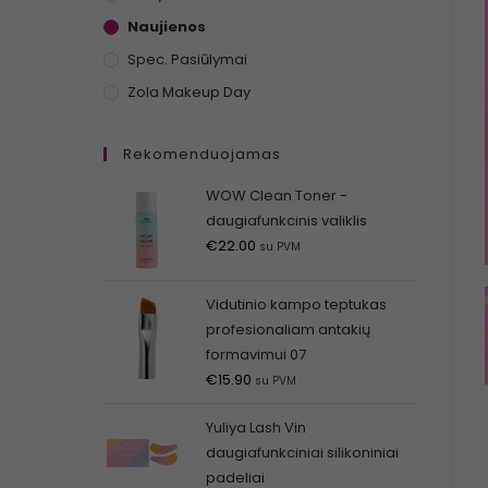
Naujienos
Spec. Pasiūlymai
Zola Makeup Day
Rekomenduojamas
WOW Clean Toner -
daugiafunkcinis valiklis
€
22.00
su PVM
Vidutinio kampo teptukas
profesionaliam antakių
formavimui 07
€
15.90
su PVM
Yuliya Lash Vin
daugiafunkciniai silikoniniai
padeliai