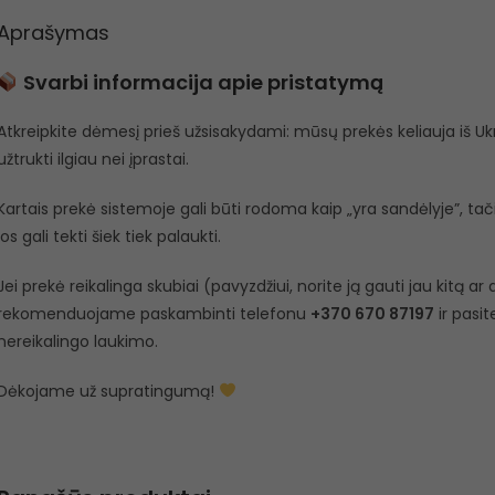
Aprašymas
Svarbi informacija apie pristatymą
Atkreipkite dėmesį prieš užsisakydami: mūsų prekės keliauja iš Ukra
užtrukti ilgiau nei įprastai.
Kartais prekė sistemoje gali būti rodoma kaip „yra sandėlyje”, tačiau
jos gali tekti šiek tiek palaukti.
Jei prekė reikalinga skubiai (pavyzdžiui, norite ją gauti jau kitą a
rekomenduojame paskambinti telefonu
+370 670 87197
ir pasit
nereikalingo laukimo.
Dėkojame už supratingumą!