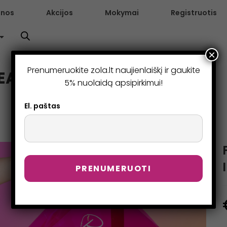
enos
Akcijos
Mokymai
Registruotis
×
Prenumeruokite zola.lt naujienlaiškį ir gaukite
EAUTY INSIDE
5% nuolaidą apsipirkimui!
El. paštas