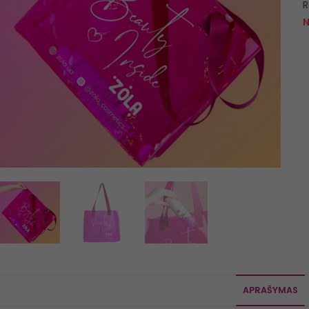
R
N
APRAŠYMAS