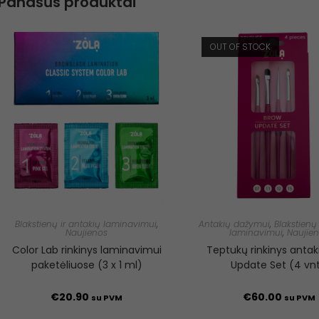
Panašūs produktai
OUT OF STOCK
Blakstienų ir antakių laminavimui
,
Antakių dažymui
,
Blakstienų 
Naujienos
laminavimui
,
Naujie
Color Lab rinkinys laminavimui
Teptukų rinkinys anta
paketėliuose (3 x 1 ml)
Update Set (4 vnt
€
20.90
€
60.00
su PVM
su PVM