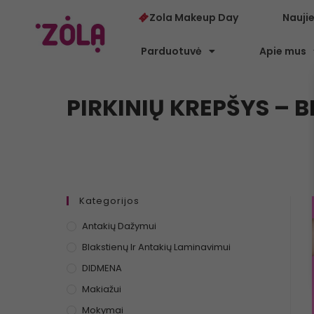
Zola Makeup Day
Nauji
Parduotuvė
Apie mus
PIRKINIŲ KREPŠYS – B
Kategorijos
Antakių Dažymui
Blakstienų Ir Antakių Laminavimui
DIDMENA
Makiažui
Mokymai