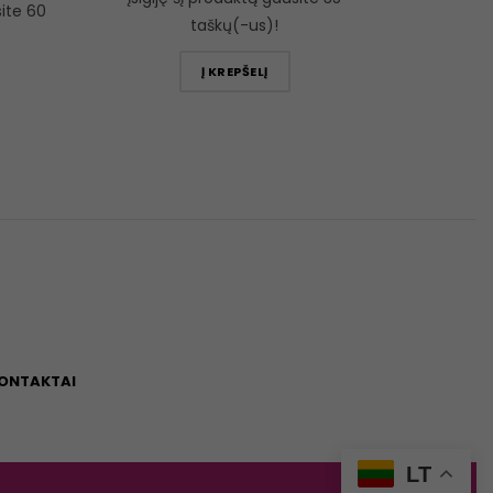
site 60
taškų(-us)!
Į KREPŠELĮ
ONTAKTAI
LT