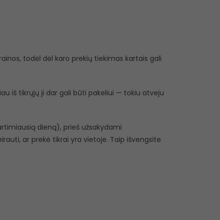
inos, todėl dėl karo prekių tiekimas kartais gali
 iš tikrųjų ji dar gali būti pakeliui — tokiu atveju
r artimiausią dieną), prieš užsakydami
eirauti, ar prekė tikrai yra vietoje. Taip išvengsite