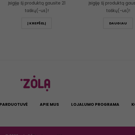
Įsigiję šį produktą gausite 21
Įsigiję šį produktą gau
taškų(-us)!
taškų(-us)!
Į KREPŠELĮ
DAUGIAU
PARDUOTUVĖ
APIE MUS
LOJALUMO PROGRAMA
K