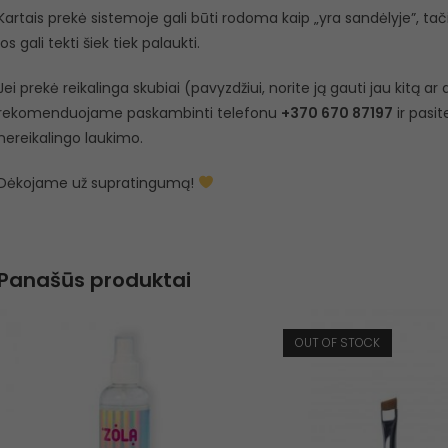
Kartais prekė sistemoje gali būti rodoma kaip „yra sandėlyje”, tačiau
jos gali tekti šiek tiek palaukti.
Jei prekė reikalinga skubiai (pavyzdžiui, norite ją gauti jau kitą a
rekomenduojame paskambinti telefonu
+370 670 87197
ir pasit
nereikalingo laukimo.
Dėkojame už supratingumą!
Panašūs produktai
OUT OF STOCK