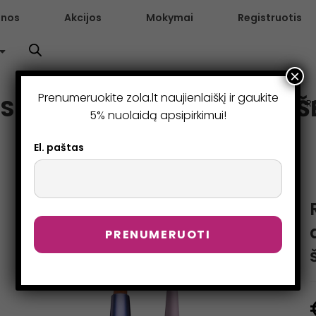
enos
Akcijos
Mokymai
Registruotis
×
Prenumeruokite zola.lt naujienlaiškį ir gaukite
ANTAKIŲ IR BLAKSTIENŲ ŠE
>
Parduotuvė
>
RO
5% nuolaidą apsipirkimui!
El. paštas