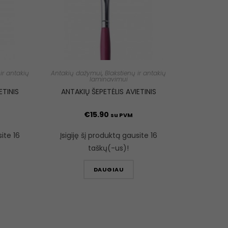
ir antakių
Antakių dažymui
,
Blakstienų ir antakių
laminavimui
ETINIS
ANTAKIŲ ŠEPETĖLIS AVIETINIS
€
15.90
su PVM
site 16
Įsigiję šį produktą gausite 16
taškų(-us)!
DAUGIAU