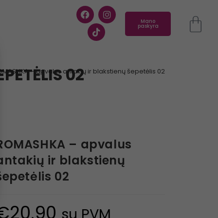
Mano
paskyra
PETĖLIS 02
MASHKA – apvalus antakių ir blakstienų šepetėlis 02
ROMASHKA – apvalus
antakių ir blakstienų
šepetėlis 02
€
20.90
su PVM