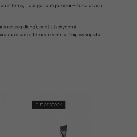
 iš tikrųjų ji dar gali būti pakeliui — tokiu atveju
r artimiausią dieną), prieš užsakydami
eirauti, ar prekė tikrai yra vietoje. Taip išvengsite
OUT OF STOCK