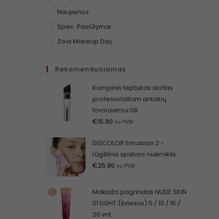
Naujienos
Spec. Pasiūlymai
Zola Makeup Day
Rekomenduojamas
Kampinis teptukas skirtas
profesionaliam antakių
formavimui 08
€
15.90
su PVM
DISCOLOR Emulsion 2 -
rūgštinis spalvos nuėmiklis
€
25.90
su PVM
Makiažo pagrindas NUDE SKIN
01 LIGHT (šviesus) 5 / 10 / 15 /
20 vnt.