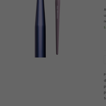
A
u
r
L
P
d
p
p
t