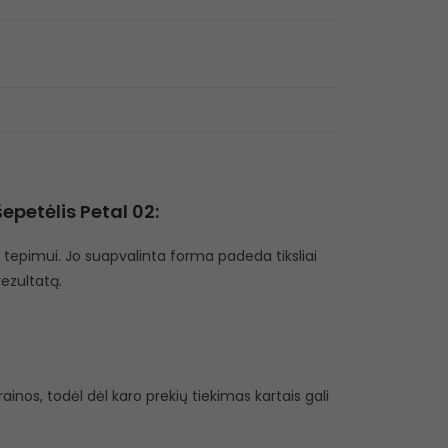
petėlis Petal 02:
ų tepimui. Jo suapvalinta forma padeda tiksliai
rezultatą.
inos, todėl dėl karo prekių tiekimas kartais gali