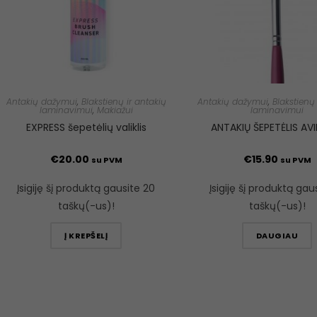
Antakių dažymui
,
Blakstienų ir antakių
Antakių dažymui
,
Blakstienų 
laminavimui
,
Makiažui
laminavimui
EXPRESS šepetėlių valiklis
ANTAKIŲ ŠEPETĖLIS AVI
€
20.00
€
15.90
su PVM
su PVM
Įsigiję šį produktą gausite 20
Įsigiję šį produktą gau
taškų(-us)!
taškų(-us)!
Į KREPŠELĮ
DAUGIAU