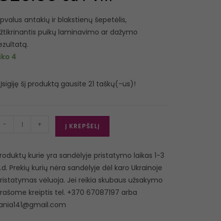
pvalus antakių ir blakstienų šepetėlis,
žtikrinantis puikų laminavimo ar dažymo
ezultatą.
iko 4
Įsigiję šį produktą gausite 21 taškų(-us)!
-
+
Į KREPŠELĮ
roduktų kurie yra sandėlyje pristatymo laikas 1-3
.d. Prekių kurių nėra sandėlyje dėl karo Ukrainoje
ristatymas vėluoja. Jei reikia skubaus užsakymo
rašome kreiptis tel. +370 67087197 arba
ania141@gmail.com