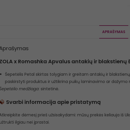
APRAŠYMAS
Aprašymas
ZOLA x Romashka Apvalus antakių ir blakstienų še
Šepetėlis Petal skirtas tolygiam ir greitam antakių ir blakstien
paskirstyti produktus ir užtikrina puikų laminavimo ar dažymo 
Šepetėlio medžiaga
: sintetinė.
Svarbi informacija apie pristatymą
Atkreipkite dėmesį prieš užsisakydami: mūsų prekės keliauja iš Ukra
užtrukti ilgiau nei įprastai.