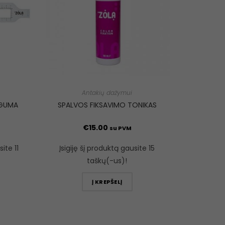
Antakių dažymui
 GUMA
SPALVOS FIKSAVIMO TONIKAS
€
15.00
su PVM
ite 11
Įsigiję šį produktą gausite 15
taškų(-us)!
Į KREPŠELĮ