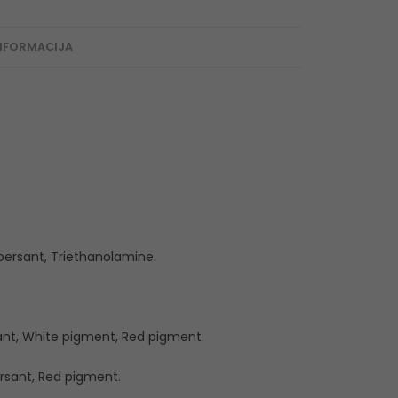
NFORMACIJA
spersant, Triethanolamine.
sant, White pigment, Red pigment.
rsant, Red pigment.