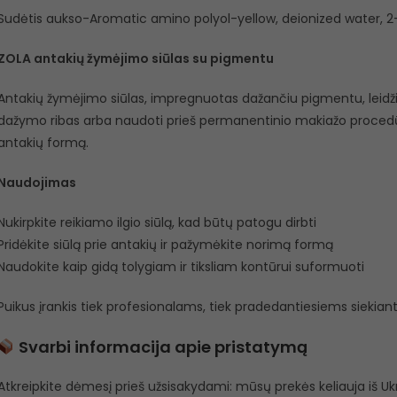
Sudėtis aukso-Aromatic amino polyol-yellow, deionized water, 
ZOLA antakių žymėjimo siūlas su pigmentu
Antakių žymėjimo siūlas, impregnuotas dažančiu pigmentu, leidžia
dažymo ribas arba naudoti prieš permanentinio makiažo procedūrą
antakių formą.
Naudojimas
Nukirpkite reikiamo ilgio siūlą, kad būtų patogu dirbti
Pridėkite siūlą prie antakių ir pažymėkite norimą formą
Naudokite kaip gidą tolygiam ir tiksliam kontūrui suformuoti
Puikus įrankis tiek profesionalams, tiek pradedantiesiems siekiant 
Svarbi informacija apie pristatymą
Atkreipkite dėmesį prieš užsisakydami: mūsų prekės keliauja iš Ukra