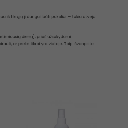
 iš tikrųjų ji dar gali būti pakeliui — tokiu atveju
r artimiausią dieną), prieš užsakydami
eirauti, ar prekė tikrai yra vietoje. Taip išvengsite