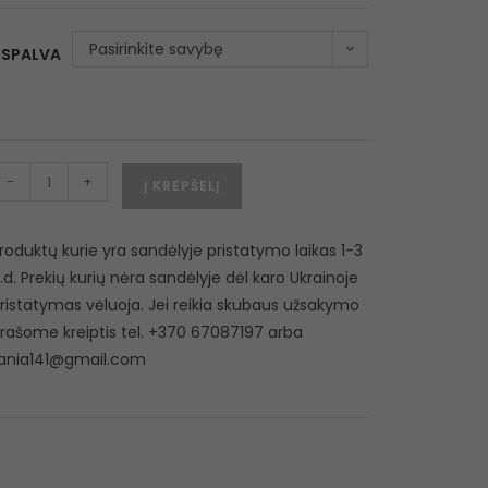
Pasirinkite savybę
SPALVA
-
+
Į KREPŠELĮ
roduktų kurie yra sandėlyje pristatymo laikas 1-3
.d. Prekių kurių nėra sandėlyje dėl karo Ukrainoje
ristatymas vėluoja. Jei reikia skubaus užsakymo
rašome kreiptis tel. +370 67087197 arba
ania141@gmail.com