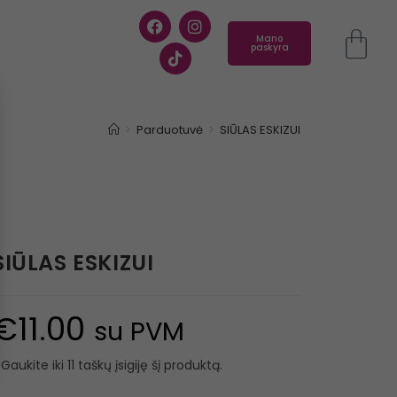
Mano
paskyra
>
Parduotuvė
>
SIŪLAS ESKIZUI
SIŪLAS ESKIZUI
€
11.00
su PVM
Gaukite iki 11 taškų įsigiję šį produktą.