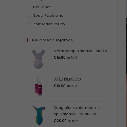
Naujienos
Spec. Pasiūlymai
Zola Makeup Day
Rekomenduojamas
Metalinis aplikatorius - SILVER
€
15.90
su PVM
DAŽŲ IŠĖMĖJAS
€
19.90
su PVM
Daugiafunkcinis metalinis
aplikatorius - RAINBOW
€
20.00
su PVM