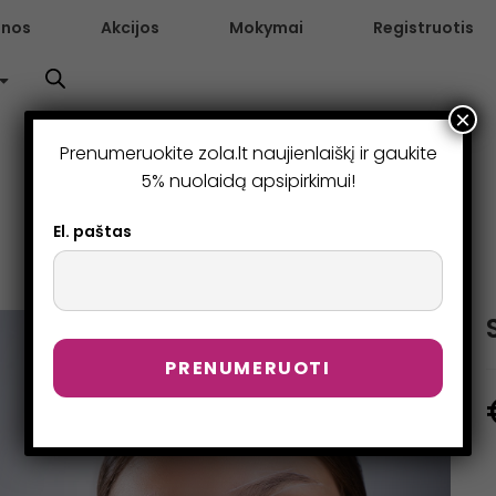
enos
Akcijos
Mokymai
Registruotis
×
Prenumeruokite zola.lt naujienlaiškį ir gaukite
5% nuolaidą apsipirkimui!
El. paštas