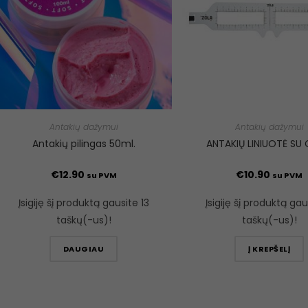
Antakių dažymui
Antakių dažymui
Antakių pilingas 50ml.
ANTAKIŲ LINIUOTĖ SU
€
12.90
€
10.90
su PVM
su PVM
Įsigiję šį produktą gausite 13
Įsigiję šį produktą gaus
taškų(-us)!
taškų(-us)!
DAUGIAU
Į KREPŠELĮ