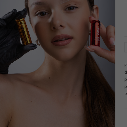
P
d
p
p
t