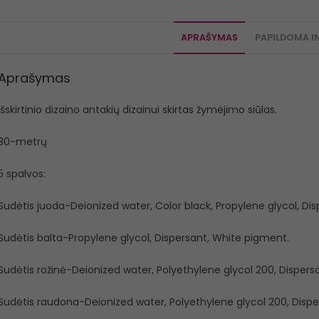
APRAŠYMAS
PAPILDOMA I
Aprašymas
Išskirtinio dizaino antakių dizainui skirtas žymėjimo siūlas.
30-metrų
5 spalvos:
Sudėtis juoda-Deionized water, Color black, Propylene glycol, Di
Sudėtis balta-Propylene glycol, Dispersant, White pigment.
Sudėtis rožinė-Deionized water, Polyethylene glycol 200, Disper
Sudėtis raudona-Deionized water, Polyethylene glycol 200, Dispe