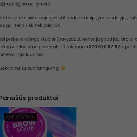
užtrukti ilgiau nei įprastai.
Kartais prekė sistemoje gali būti rodoma kaip „yra sandėlyje”, tačiau
jos gali tekti šiek tiek palaukti.
Jei prekė reikalinga skubiai (pavyzdžiui, norite ją gauti jau kitą a
rekomenduojame paskambinti telefonu
+370 670 87197
ir pasit
nereikalingo laukimo.
Dėkojame už supratingumą!
Panašūs produktai
OUT OF STOCK