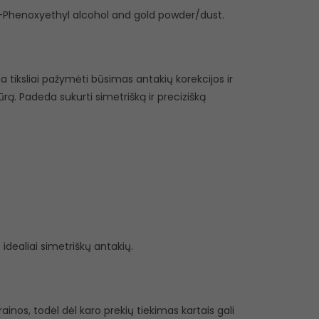
2-Phenoxyethyl alcohol and gold powder/dust.
 tiksliai pažymėti būsimas antakių korekcijos ir
. Padeda sukurti simetrišką ir precizišką
idealiai simetriškų antakių.
inos, todėl dėl karo prekių tiekimas kartais gali