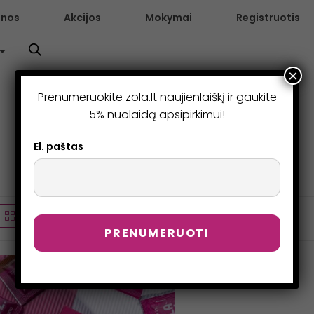
enos
Akcijos
Mokymai
Registruotis
×
Prenumeruokite zola.lt naujienlaiškį ir gaukite
5% nuolaidą apsipirkimui!
El. paštas
Numatytasis rikiavimas