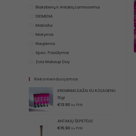
Blakstienų Ir Antakių Laminavimui
DIDMENA
Makiažui
Mokymai
Naujienos
Spec. Pasiūlymai
Zola Makeup Day
Rekomenduojamas
KREMINIAI DAŽAI SU KOLAGENU
15gr
€
13.90
su PVM
ANTAKIŲ ŠEPETĖLIS
€
15.90
su PVM