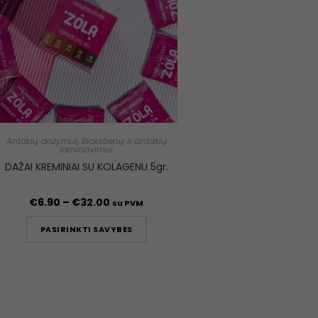
Antakių dažymui
,
Blakstienų ir antakių
laminavimui
DAŽAI KREMINIAI SU KOLAGENU 5gr.
€
6.90
–
€
32.00
su PVM
PASIRINKTI SAVYBES