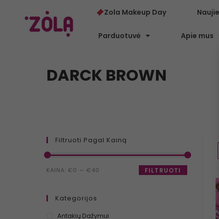
Zola Makeup Day
Nauji
Parduotuvė
Apie mus
DARCK BROWN
Filtruoti Pagal Kainą
KAINA:
€0
—
€40
FILTRUOTI
Kategorijos
Antakių Dažymui