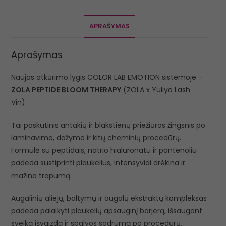
APRAŠYMAS
Aprašymas
Naujas atkūrimo lygis COLOR LAB EMOTION sistemoje –
ZOLA PEPTIDE BLOOM THERAPY
(ZOLA x Yuliya Lash
Vin).
Tai paskutinis antakių ir blakstienų priežiūros žingsnis po
laminavimo, dažymo ir kitų cheminių procedūrų.
Formulė su peptidais, natrio hialuronatu ir pantenoliu
padeda sustiprinti plaukelius, intensyviai drėkina ir
mažina trapumą.
Augalinių aliejų, baltymų ir augalų ekstraktų kompleksas
padeda palaikyti plaukelių apsauginį barjerą, išsaugant
sveiką išvaizdą ir spalvos sodrumą po procedūrų.