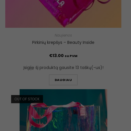
Naujienos
Pirkinių krepšys – Beauty Inside
€
13.00
su PVM
Įsigiję šį produktą gausite 13 taškų(-us)!
DAUGIAU
OUT OF STOCK