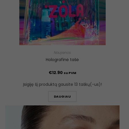
Naujienos
Holografinė tašė
€
12.90
su PVM
Įsigiję šį produktą gausite 13 taškų(-us)!
DAUGIAU