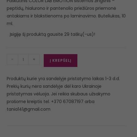
Paskutinis COLOR LAB EMOTION sistemos žingsnis –
peptidų, hialurono ir pantenolio priežiūros priemonė
antakiams ir blakstienoms po laminavimo. Buteliukas, 10
ml.
Įsigiję šį produktą gausite 29 taškų(-us)!
-
+
Į KREPŠELĮ
Produktų kurie yra sandėlyje pristatymo laikas 1-3 d.d.
Prekių kurių nėra sandėlyje dėl karo Ukrainoje
pristatymas vėluoja. Jei reikia skubaus užsakymo
prašome kreiptis tel. +370 67087197 arba
tania141@gmail.com