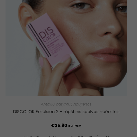
Antakių dažymui
,
Naujienos
DISCOLOR Emulsion 2 – rūgštinis spalvos nuėmiklis
€
25.90
su PVM