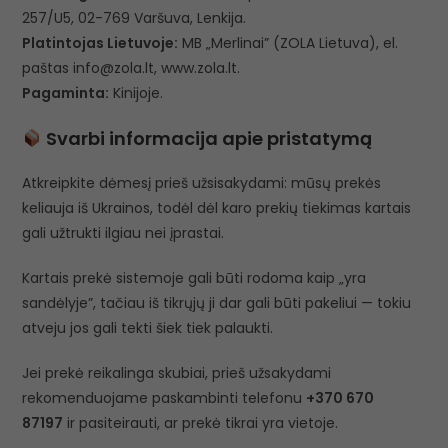
257/U5, 02-769 Varšuva, Lenkija.
Platintojas Lietuvoje:
MB „Merlinai” (ZOLA Lietuva), el.
paštas info@zola.lt, www.zola.lt.
Pagaminta:
Kinijoje.
Svarbi informacija apie pristatymą
Atkreipkite dėmesį prieš užsisakydami: mūsų prekės
keliauja iš Ukrainos, todėl dėl karo prekių tiekimas kartais
gali užtrukti ilgiau nei įprastai.
Kartais prekė sistemoje gali būti rodoma kaip „yra
sandėlyje”, tačiau iš tikrųjų ji dar gali būti pakeliui — tokiu
atveju jos gali tekti šiek tiek palaukti.
Jei prekė reikalinga skubiai, prieš užsakydami
rekomenduojame paskambinti telefonu
+370 670
87197
ir pasiteirauti, ar prekė tikrai yra vietoje.