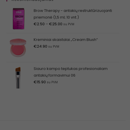
Brow Therapy - antakių restruktūrizuojanti
priemonė (1,5 ml; 10 vnt.)
€
2.50
–
€
25.00
su PVM
Kreminiai skaistalai „Cream Blush“
€
24.90
su PVM
Siauro kampo teptukas profesionaliam
antakių formavimui 06
€
15.90
su PVM