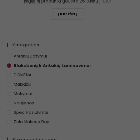
Įsigiję šį produktą gausite 26 taškų(-us)!
Į KREPŠELĮ
Kategorijos
Antakių Dažymui
Blakstienų Ir Antakių Laminavimui
DIDMENA
Makiažui
Mokymai
Naujienos
Spec. Pasiūlymai
Zola Makeup Day
Rekomenduojamas