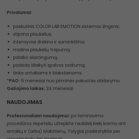
Privalumai:
paskutinis COLOR LAB EMOTION sistemos žingsnis;
stiprina plaukelius;
intensyviai drėkina ir suminkština;
mažina plaukelių trapumą;
palaiko elastingumą;
padeda išlaikyti spalvos sodrumą;
tinka antakiams ir blakstienoms.
*
PAO:
6 mėnesiai nuo pirminės pakuotės atidarymo.
Galiojimo laikas:
24 mėnesiai.
NAUDOJIMAS
Profesionaliam naudojimui:
po laminavimo
procedūros šepetėliu užtepkite nedidelį kiekį kremo ant
antakių ir (arba) blakstienų. Tolygiai paskirstykite per