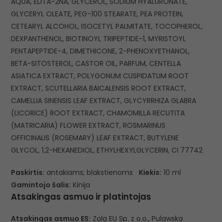
AQUA, EDTA-2NA, GLYCEROL, SODIUM HYALURONATE,
GLYCERYL OLEATE, PEG-100 STEARATE, PEA PROTEIN,
CETEARYL ALCOHOL, ISOCETYL PALMITATE, TOCOPHEROL,
DEXPANTHENOL, BIOTINOYL TRIPEPTIDE-1, MYRISTOYL
PENTAPEPTIDE-4, DIMETHICONE, 2-PHENOXYETHANOL,
BETA-SITOSTEROL, CASTOR OIL, PARFUM, CENTELLA
ASIATICA EXTRACT, POLYGONUM CUSPIDATUM ROOT
EXTRACT, SCUTELLARIA BAICALENSIS ROOT EXTRACT,
CAMELLIA SINENSIS LEAF EXTRACT, GLYCYRRHIZA GLABRA
(LICORICE) ROOT EXTRACT, CHAMOMILLA RECUTITA
(MATRICARIA) FLOWER EXTRACT, ROSMARINUS
OFFICINALIS (ROSEMARY) LEAF EXTRACT, BUTYLENE
GLYCOL, 1,2-HEXANEDIOL, ETHYLHEXYLGLYCERIN, CI 77742
Paskirtis:
antakiams; blakstienoms
Kiekis:
10 ml
Gamintojo šalis:
Kinija
Atsakingas asmuo ir platintojas
Atsakingas asmuo ES:
Zola EU Sp. z o.o., Pulawska