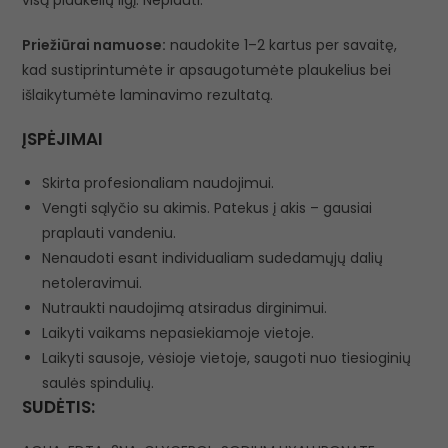
visą plaukelių ilgį. Neplauti.
Priežiūrai namuose:
naudokite 1–2 kartus per savaitę,
kad sustiprintumėte ir apsaugotumėte plaukelius bei
išlaikytumėte laminavimo rezultatą.
ĮSPĖJIMAI
Skirta profesionaliam naudojimui.
Vengti sąlyčio su akimis. Patekus į akis – gausiai
praplauti vandeniu.
Nenaudoti esant individualiam sudedamųjų dalių
netoleravimui.
Nutraukti naudojimą atsiradus dirginimui.
Laikyti vaikams nepasiekiamoje vietoje.
Laikyti sausoje, vėsioje vietoje, saugoti nuo tiesioginių
saulės spindulių.
SUDĖTIS: