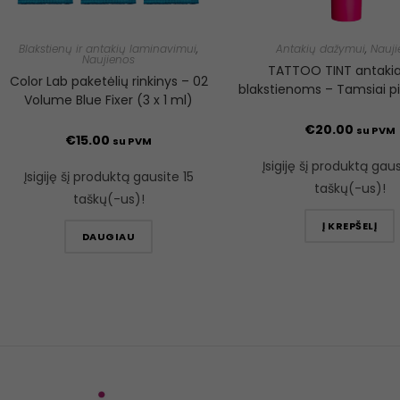
Blakstienų ir antakių laminavimui
,
Antakių dažymui
,
Nauji
Naujienos
TATTOO TINT antakia
Color Lab paketėlių rinkinys – 02
blakstienoms – Tamsiai pi
Volume Blue Fixer (3 x 1 ml)
€
20.00
su PVM
€
15.00
su PVM
Įsigiję šį produktą gau
Įsigiję šį produktą gausite 15
taškų(-us)!
taškų(-us)!
Į KREPŠELĮ
DAUGIAU