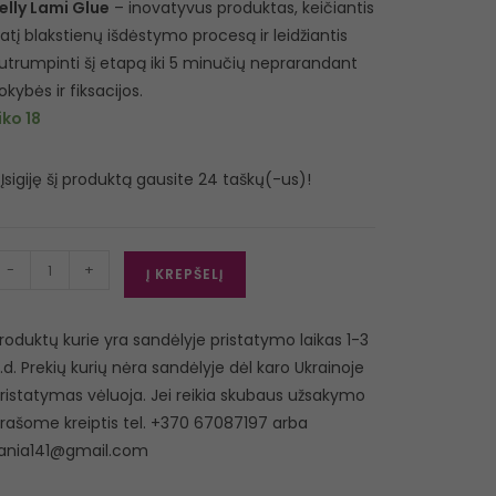
elly Lami Glue
– inovatyvus produktas, keičiantis
atį blakstienų išdėstymo procesą ir leidžiantis
utrumpinti šį etapą iki 5 minučių neprarandant
okybės ir fiksacijos.
iko 18
Įsigiję šį produktą gausite 24 taškų(-us)!
-
+
Į KREPŠELĮ
roduktų kurie yra sandėlyje pristatymo laikas 1-3
.d. Prekių kurių nėra sandėlyje dėl karo Ukrainoje
ristatymas vėluoja. Jei reikia skubaus užsakymo
rašome kreiptis tel. +370 67087197 arba
ania141@gmail.com