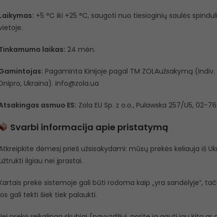
Laikymas:
+5 °C iki +25 °C, saugoti nuo tiesioginių saulės spindu
vietoje.
Tinkamumo laikas:
24 mėn.
Gamintojas:
Pagaminta Kinijoje pagal TM ZOLAužsakymą (Indiv. E
Dnipro, Ukraina). info@zola.ua
Atsakingas asmuo ES:
Zola EU Sp. z o.o., Pulawska 257/U5, 02-76
Svarbi informacija apie pristatymą
Atkreipkite dėmesį prieš užsisakydami: mūsų prekės keliauja iš Ukra
užtrukti ilgiau nei įprastai.
Kartais prekė sistemoje gali būti rodoma kaip „yra sandėlyje”, tačiau
jos gali tekti šiek tiek palaukti.
Jei prekė reikalinga skubiai (pavyzdžiui, norite ją gauti jau kitą a