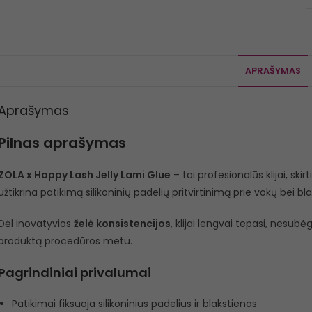
APRAŠYMAS
Aprašymas
Pilnas aprašymas
ZOLA x Happy Lash Jelly Lami Glue
– tai profesionalūs klijai, s
užtikrina patikimą silikoninių padelių pritvirtinimą prie vokų bei bl
Dėl inovatyvios
želė konsistencijos
, klijai lengvai tepasi, nesubėg
produktą procedūros metu.
Pagrindiniai privalumai
Patikimai fiksuoja silikoninius padelius ir blakstienas