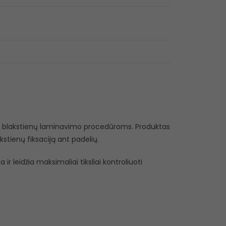
kirti blakstienų laminavimo procedūroms. Produktas
akstienų fiksaciją ant padelių.
a ir leidžia maksimaliai tiksliai kontroliuoti