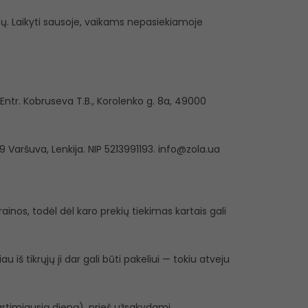
lių. Laikyti sausoje, vaikams nepasiekiamoje
ntr. Kobruseva T.B., Korolenko g. 8a, 49000
9 Varšuva, Lenkija. NIP 5213991193. info@zola.ua
inos, todėl dėl karo prekių tiekimas kartais gali
 iš tikrųjų ji dar gali būti pakeliui — tokiu atveju
r artimiausią dieną), prieš užsakydami