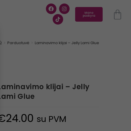
Mano
paskyra
>
Parduotuvė
>
Laminavimo klijai – Jelly Lami Glue
Laminavimo klijai – Jelly
Lami Glue
€
24.00
su PVM