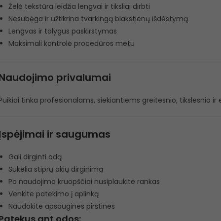
Želė tekstūra leidžia lengvai ir tiksliai dirbti
Nesubėga ir užtikrina tvarkingą blakstienų išdėstymą
Lengvas ir tolygus paskirstymas
Maksimali kontrolė procedūros metu
Naudojimo privalumai
Puikiai tinka profesionalams, siekiantiems greitesnio, tikslesnio i
Įspėjimai ir saugumas
Gali dirginti odą
Sukelia stiprų akių dirginimą
Po naudojimo kruopščiai nusiplaukite rankas
Venkite patekimo į aplinką
Naudokite apsaugines pirštines
Patekus ant odos: