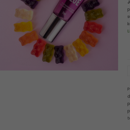
J
p
s
k
L
P
d
p
p
t