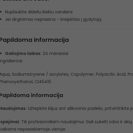
Nuplaukite dideliu kiekiu vandens
Jei dirginimas nepraeina – kreipkitės į gydytoją
Papildoma informacija
Galiojimo laikas:
24 mėnesiai
Ingridientai:
Aqua, Sodiumstryrene / acrylates, Copolymer, Polyacrlic Acid, Pro
Phenoxyethanol, CI45410.
Papildoma informacija
Naudojimas:
Užtepkite klijus ant silikoninio padelio, pritvirtinkite 
Įspėjimai:
Tik profesionaliam naudojimui. Gali sukelti odos ir akių 
vaikams nepasiekiamoje vietoje.