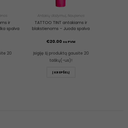
enos
Antakių dažymui
,
Naujienos
ms ir
TATTOO TINT antakiams ir
lka spalva
blakstienoms – Juoda spalva
€
20.00
su PVM
site 20
Įsigiję šį produktą gausite 20
taškų(-us)!
Į KREPŠELĮ