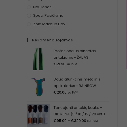
Naujienos
Spec. Pasiūlymai
Zola Makeup Day
Rekomenduojamas
Profesionalus pincetas
antakiams - ŽALIAS
€
21.90
su PVM
Daugiafunkcinis metalinis
aplikatorius - RAINBOW
€
20.00
su PVM
Tonuojanti antakių kaukė –
DIDMENA (5 / 10 / 15 / 20 vnt.)
€
95.00
–
€
320.00
su PVM