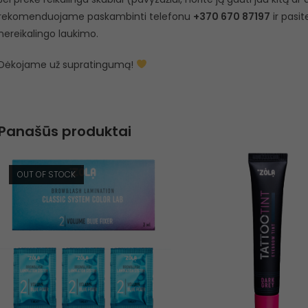
rekomenduojame paskambinti telefonu
+370 670 87197
ir pasit
nereikalingo laukimo.
Dėkojame už supratingumą!
Panašūs produktai
OUT OF STOCK