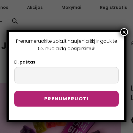
enos
Akcijos
Mokymai
Registruotis
×
Prenumeruokite zola.lt naujienlaiškį ir gaukite
JELLY LAMI GLUE
5% nuolaidą apsipirkimui!
El. paštas