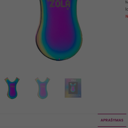
M
l
N
APRAŠYMAS