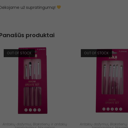
Dėkojame už supratingumą!
Panašūs produktai
OUT OF STOCK
OUT OF STOCK
Antakių dažymui
,
Blakstienų ir antakių
Antakių dažymui
,
Blakstienų 
laminavimui
,
Naujienos
laminavimui
,
Naujie