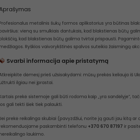
Aprašymas
Profesionalus metalinis šukų formos aplikatorius yra būtinas blaks
paviršius: vieną su smulkiais dantukais, kad blakstienas būtų galima 
plokščią, kad blakstienas būtų galima tvirtai prispausti. Pagaminta
medžiagos. Ryškios vaivorykštinės spalvos suteikia žaismingą akce
Svarbi informacija apie pristatymą
Atkreipkite dėmesį prieš užsisakydami: mūsų prekės keliauja iš Ukra
užtrukti ilgiau nei įprastai.
Kartais prekė sistemoje gali būti rodoma kaip „yra sandėlyje”, tačiau
jos gali tekti šiek tiek palaukti.
Jei prekė reikalinga skubiai (pavyzdžiui, norite ją gauti jau kitą a
rekomenduojame paskambinti telefonu
+370 670 87197
ir pasit
nereikalingo laukimo.