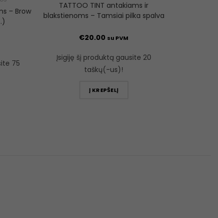
TATTOO TINT antakiams ir
ms – Brow
blakstienoms – Tamsiai pilka spalva
.)
€
20.00
su PVM
Įsigiję šį produktą gausite 20
site 75
taškų(-us)!
Į KREPŠELĮ