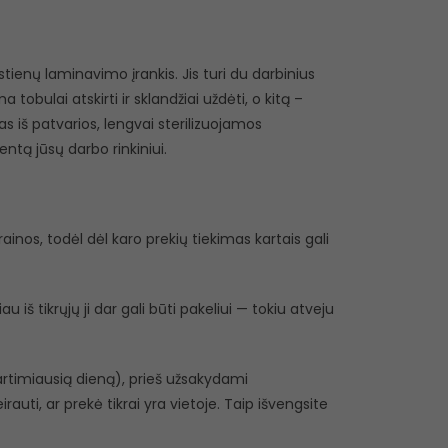
tienų laminavimo įrankis. Jis turi du darbinius
tobulai atskirti ir sklandžiai uždėti, o kitą –
s iš patvarios, lengvai sterilizuojamos
ntą jūsų darbo rinkiniui.
inos, todėl dėl karo prekių tiekimas kartais gali
 iš tikrųjų ji dar gali būti pakeliui — tokiu atveju
r artimiausią dieną), prieš užsakydami
eirauti, ar prekė tikrai yra vietoje. Taip išvengsite