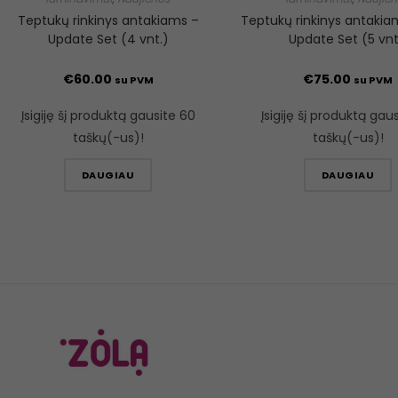
Teptukų rinkinys antakiams –
Teptukų rinkinys antakia
Update Set (4 vnt.)
Update Set (5 vnt
€
60.00
€
75.00
su PVM
su PVM
Įsigiję šį produktą gausite 60
Įsigiję šį produktą gau
taškų(-us)!
taškų(-us)!
DAUGIAU
DAUGIAU