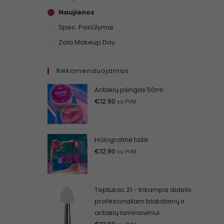
Naujienos
Spec. Pasiūlymai
Zola Makeup Day
Rekomenduojamas
Antakių pilingas 50ml.
€
12.90
su PVM
Holografinė tašė
€
12.90
su PVM
Teptukas 21 - trikampis didelis
profesionaliam blakstienų ir
antakių laminavimui