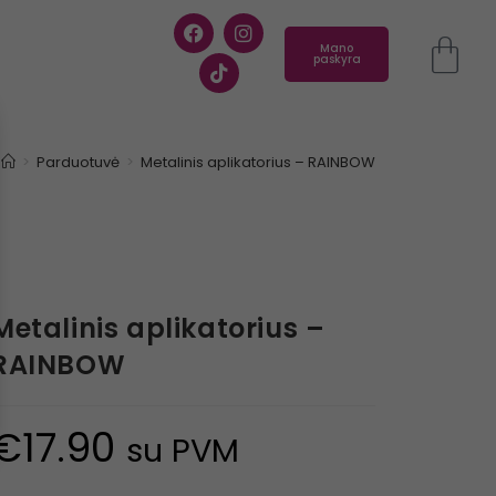
Mano
paskyra
>
Parduotuvė
>
Metalinis aplikatorius – RAINBOW
Metalinis aplikatorius –
RAINBOW
€
17.90
su PVM