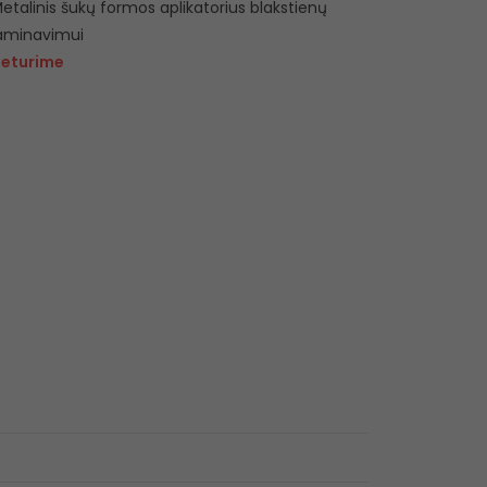
etalinis šukų formos aplikatorius blakstienų
aminavimui
eturime