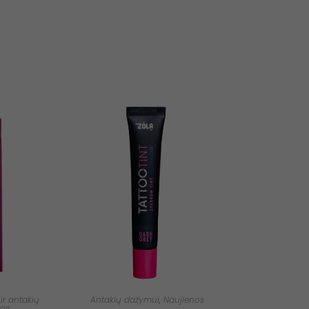
ir antakių
Antakių dažymui
,
Naujienos
nos