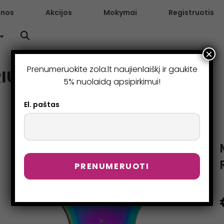
enos
Akcijos
Mokymai
Registruotis
×
Prenumeruokite zola.lt naujienlaiškį ir gaukite
RIUS – RAINBOW
5% nuolaidą apsipirkimui!
El. paštas