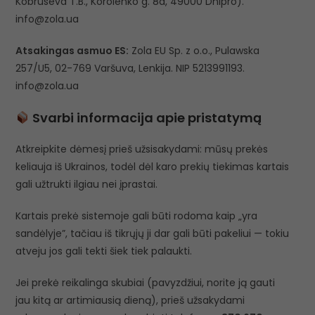
Kobruseva T.B., Korolenko g. 8a, 49000 Dnipro).
info@zola.ua
Atsakingas asmuo ES:
Zola EU Sp. z o.o., Pulawska
257/U5, 02-769 Varšuva, Lenkija. NIP 5213991193.
info@zola.ua
Svarbi informacija apie pristatymą
Atkreipkite dėmesį prieš užsisakydami: mūsų prekės
keliauja iš Ukrainos, todėl dėl karo prekių tiekimas kartais
gali užtrukti ilgiau nei įprastai.
Kartais prekė sistemoje gali būti rodoma kaip „yra
sandėlyje”, tačiau iš tikrųjų ji dar gali būti pakeliui — tokiu
atveju jos gali tekti šiek tiek palaukti.
Jei prekė reikalinga skubiai (pavyzdžiui, norite ją gauti
jau kitą ar artimiausią dieną), prieš užsakydami