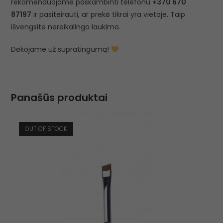
rekomenduojame paskambinti telefonu
+370 670
87197
ir pasiteirauti, ar prekė tikrai yra vietoje. Taip
išvengsite nereikalingo laukimo.
Dėkojame už supratingumą!
Panašūs produktai
OUT OF STOCK