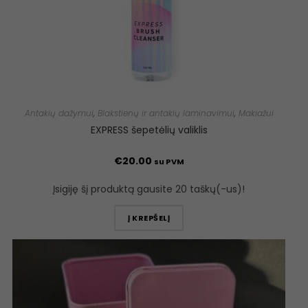
Antakių dažymui
,
Blakstienų ir antakių laminavimui
,
Makiažui
EXPRESS šepetėlių valiklis
€
20.00
su PVM
Įsigiję šį produktą gausite 20 taškų(-us)!
Į KREPŠELĮ