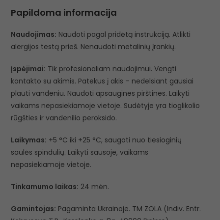
Papildoma informacija
Naudojimas:
Naudoti pagal pridėtą instrukciją. Atlikti
alergijos testą prieš. Nenaudoti metalinių įrankių.
Įspėjimai:
Tik profesionaliam naudojimui. Vengti
kontakto su akimis. Patekus į akis – nedelsiant gausiai
plauti vandeniu. Naudoti apsaugines pirštines. Laikyti
vaikams nepasiekiamoje vietoje. Sudėtyje yra tioglikolio
rūgšties ir vandenilio peroksido.
Laikymas:
+5 °C iki +25 °C, saugoti nuo tiesioginių
saulės spindulių. Laikyti sausoje, vaikams
nepasiekiamoje vietoje.
Tinkamumo laikas:
24 mėn.
Gamintojas:
Pagaminta Ukrainoje. TM ZOLA (Indiv. Entr.