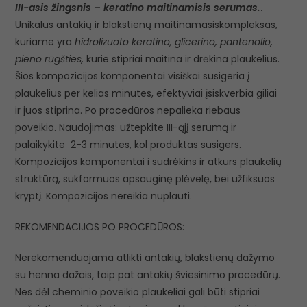
III-asis žingsnis – keratino maitinamisis serumas.
.
Unikalus antakių ir blakstienų maitinamasiskompleksas,
kuriame yra
hidrolizuoto keratino, glicerino, pantenolio,
pieno rūgšties,
kurie stipriai maitina ir drėkina plaukelius.
Šios kompozicijos komponentai visiškai susigeria į
plaukelius per kelias minutes, efektyviai įsiskverbia giliai
ir juos stiprina. Po procedūros nepalieka riebaus
poveikio. Naudojimas: užtepkite III-ąjį serumą ir
palaikykite 2-3 minutes, kol produktas susigers.
Kompozicijos komponentai i sudrėkins ir atkurs plaukelių
struktūrą, sukformuos apsauginę plėvelę, bei užfiksuos
kryptį. Kompozicijos nereikia nuplauti.
REKOMENDACIJOS PO PROCEDŪROS:
Nerekomenduojama atlikti antakių, blakstienų dažymo
su henna dažais, taip pat antakių šviesinimo procedūrų.
Nes dėl cheminio poveikio plaukeliai gali būti stipriai