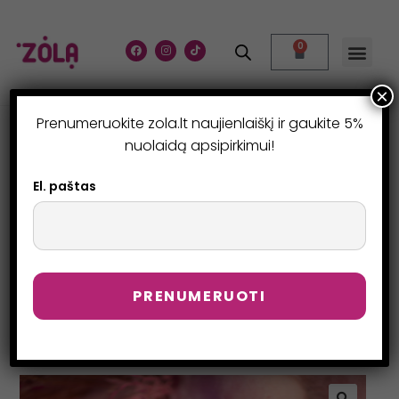
0
×
Prenumeruokite zola.lt naujienlaiškį ir gaukite 5%
LAMINAVIMO SISTEMA
nuolaidą apsipirkimui!
ANTAKIŲ IR BLAKSTIENŲ
El. paštas
NR-1
>
Parduotuvė
>
LAMINAVIMO SISTEMA ANTAKIŲ IR BLAKSTIENŲ NR