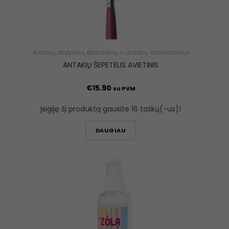
Antakių dažymui
,
Blakstienų ir antakių laminavimui
ANTAKIŲ ŠEPETĖLIS AVIETINIS
€
15.90
su PVM
Įsigiję šį produktą gausite 16 taškų(-us)!
DAUGIAU