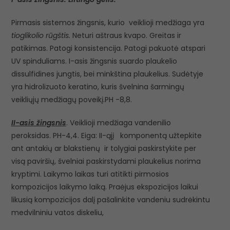
Pirmasis sistemos žingsnis, kurio veiklioji medžiaga yra
tioglikolio rūgštis.
Neturi aštraus kvapo. Greitas ir
patikimas. Patogi konsistencija. Patogi pakuotė atspari
UV spinduliams. I-asis žingsnis suardo plaukelio
dissulfidines jungtis, bei minkština plaukelius. Sudėtyje
yra hidrolizuoto keratino, kuris švelnina šarmingų
veikliųjų medžiagų poveikį.PH -8,8.
II-asis žingsnis
. Veiklioji medžiaga vandenilio
peroksidas. PH-4,4. Eiga: II-ąjį komponentą užtepkite
ant antakių ar blakstienų ir tolygiai paskirstykite per
visą paviršių, švelniai paskirstydami plaukelius norima
kryptimi. Laikymo laikas turi atitikti pirmosios
kompozicijos laikymo laiką. Praėjus ekspozicijos laikui
likusią kompozicijos dalį pašalinkite vandeniu sudrėkintu
medvilniniu vatos diskeliu,