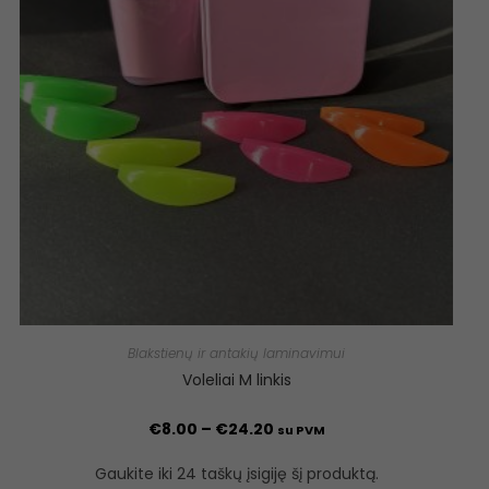
Blakstienų ir antakių laminavimui
Voleliai M linkis
€
8.00
–
€
24.20
su PVM
Gaukite iki 24 taškų įsigiję šį produktą.